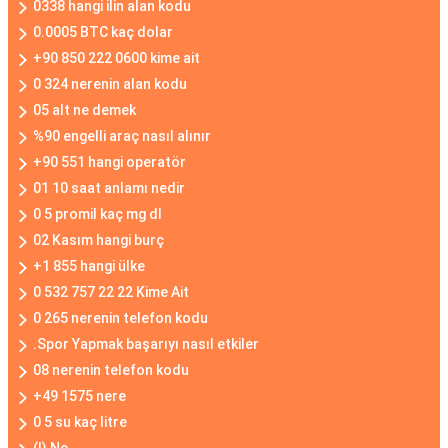
0338 hangi ilin alan kodu
0.0005 BTC kaç dolar
+90 850 222 0600 kime ait
0 324 nerenin alan kodu
05 alt ne demek
%90 engelli araç nasıl alınır
+90 551 hangi operatör
01 10 saat anlamı nedir
0 5 promil kaç mg dl
02 Kasım hangi burç
+1 855 hangi ülke
0 532 757 22 22 Kime Ait
0 265 nerenin telefon kodu
.Spor Yapmak başarıyı nasıl etkiler
08 nerenin telefon kodu
+49 1575 nere
0 5 su kaç litre