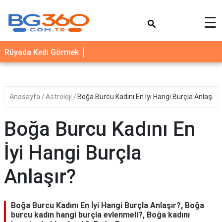
×
☰
YEMEK
Rüyada Kedi Görmek
TARİFLERİ
BİYOGRAFİ
NEDİR
Anasayfa
Astroloji
Boğa Burcu Kadını En İyi Hangi Burçla Anlaşır?
FAYDALARI
Boğa Burcu Kadını En
SAĞLIK
İyi Hangi Burçla
İLETİŞİM
Anlaşır?
Boğa Burcu Kadını En İyi Hangi Burçla Anlaşır?, Boğa
burcu kadın hangi burçla evlenmeli?, Boğa kadını