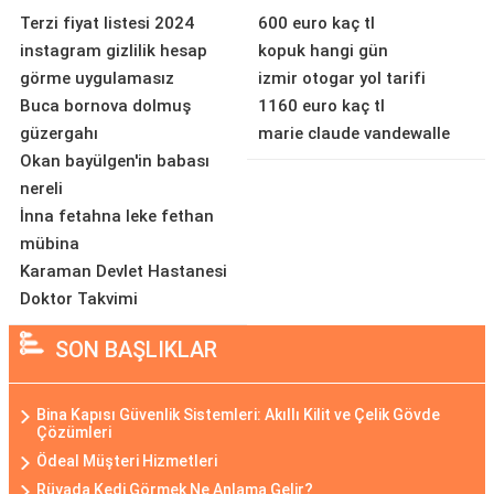
Terzi fiyat listesi 2024
600 euro kaç tl
instagram gizlilik hesap
kopuk hangi gün
görme uygulamasız
izmir otogar yol tarifi
Buca bornova dolmuş
1160 euro kaç tl
güzergahı
marie claude vandewalle
Okan bayülgen'in babası
nereli
İnna fetahna leke fethan
mübina
Karaman Devlet Hastanesi
Doktor Takvimi
SON BAŞLIKLAR
Bina Kapısı Güvenlik Sistemleri: Akıllı Kilit ve Çelik Gövde
Çözümleri
Ödeal Müşteri Hizmetleri
Rüyada Kedi Görmek Ne Anlama Gelir?