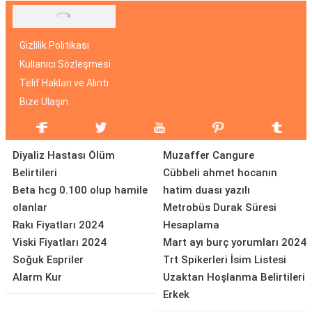
Gizlilik Politikası
Kullanıcı Sözleşmesi
Telif Hakları ve Alıntı
Bize Ulaşın
Diyaliz Hastası Ölüm
Muzaffer Cangure
Belirtileri
Cübbeli ahmet hocanın
Beta hcg 0.100 olup hamile
hatim duası yazılı
olanlar
Metrobüs Durak Süresi
Rakı Fiyatları 2024
Hesaplama
Viski Fiyatları 2024
Mart ayı burç yorumları 2024
Soğuk Espriler
Trt Spikerleri İsim Listesi
Alarm Kur
Uzaktan Hoşlanma Belirtileri
Erkek