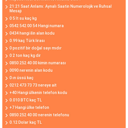
21:21 Saat Anlamı: Aynalı Saatin Numerolojik ve Ruhsal
Mesajı
0 5 lt su kaç kg
0542 542 00 54 Hangi numara
0434 hangi ilin alan kodu
0.99 kaç Türk lirası
0 pozitif bir doğal sayı mıdır
0 2 ton kaç kg dir
0850 252 40 00 kimin numarası
0090 nerenin alan kodu
0 ın üssü kaç
0212 473 73 73 nereye ait
+40 Hangi ülkenin telefon kodu
0.010 BTC kaç TL
+7 Hangi ülke telefon
0850 252 40 00 nerenin telefonu
0.12 Dolar kaç TL