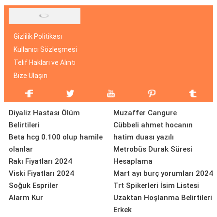
Gizlilik Politikası
Kullanıcı Sözleşmesi
Telif Hakları ve Alıntı
Bize Ulaşın
Diyaliz Hastası Ölüm
Muzaffer Cangure
Belirtileri
Cübbeli ahmet hocanın
Beta hcg 0.100 olup hamile
hatim duası yazılı
olanlar
Metrobüs Durak Süresi
Rakı Fiyatları 2024
Hesaplama
Viski Fiyatları 2024
Mart ayı burç yorumları 2024
Soğuk Espriler
Trt Spikerleri İsim Listesi
Alarm Kur
Uzaktan Hoşlanma Belirtileri
Erkek