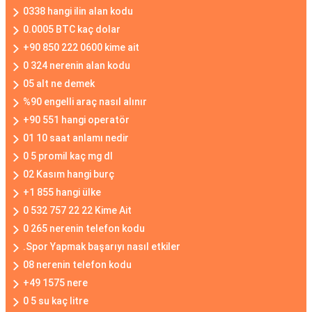
0338 hangi ilin alan kodu
0.0005 BTC kaç dolar
+90 850 222 0600 kime ait
0 324 nerenin alan kodu
05 alt ne demek
%90 engelli araç nasıl alınır
+90 551 hangi operatör
01 10 saat anlamı nedir
0 5 promil kaç mg dl
02 Kasım hangi burç
+1 855 hangi ülke
0 532 757 22 22 Kime Ait
0 265 nerenin telefon kodu
.Spor Yapmak başarıyı nasıl etkiler
08 nerenin telefon kodu
+49 1575 nere
0 5 su kaç litre