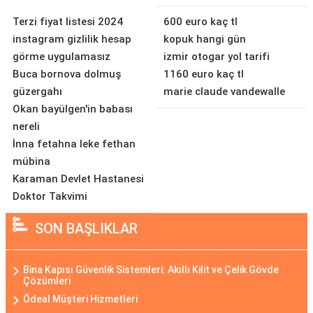
Terzi fiyat listesi 2024
600 euro kaç tl
instagram gizlilik hesap
kopuk hangi gün
görme uygulamasız
izmir otogar yol tarifi
Buca bornova dolmuş
1160 euro kaç tl
güzergahı
marie claude vandewalle
Okan bayülgen'in babası
nereli
İnna fetahna leke fethan
mübina
Karaman Devlet Hastanesi
Doktor Takvimi
SON BAŞLIKLAR
Bina Kapısı Güvenlik Sistemleri: Akıllı Kilit ve Çelik Gövde
Çözümleri
Ödeal Müşteri Hizmetleri