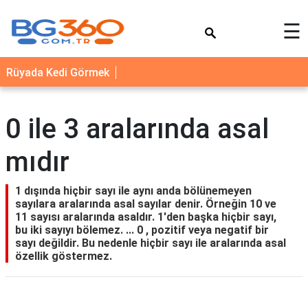
×
☰
YEMEK
Rüyada Kedi Görmek
TARİFLERİ
BİYOGRAFİ
0 ile 3 aralarında asal
NEDİR
mıdır
FAYDALARI
SAĞLIK
1 dışında hiçbir sayı ile aynı anda bölünemeyen
sayılara aralarında asal sayılar denir. Örneğin 10 ve
İLETİŞİM
11 sayısı aralarında asaldır. 1'den başka hiçbir sayı,
bu iki sayıyı bölemez. ... 0 , pozitif veya negatif bir
sayı değildir. Bu nedenle hiçbir sayı ile aralarında asal
özellik göstermez.