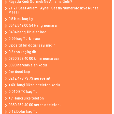
Rüyada Kedi Görmek Ne Anlama Gelir?
21:21 Saat Anlamı: Aynalı Saatin Numerolojik ve Ruhsal
Mesajı
0 5 lt su kaç kg
0542 542 00 54 Hangi numara
0434 hangi ilin alan kodu
0.99 kaç Türk lirası
0 pozitif bir doğal sayı mıdır
0 2 ton kaç kg dir
0850 252 40 00 kimin numarası
0090 nerenin alan kodu
0 ın üssü kaç
0212 473 73 73 nereye ait
+40 Hangi ülkenin telefon kodu
0.010 BTC kaç TL
+7 Hangi ülke telefon
0850 252 40 00 nerenin telefonu
0.12 Dolar kaç TL