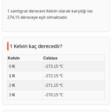
1 santigrat dereceni Kelvin olarak karşılığı ise
274,15 dereceye eşit olmaktadır.
1 Kelvin kaç derecedir?
Kelvin
Celsius
0
K
-273.15 ℃
1 K
-272.15 ℃
2
K
-271.15 ℃
3
K
-270.15 ℃