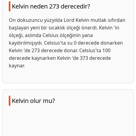
Kelvin neden 273 derecedir?
On dokuzuncu yüzyılda Lord Kelvin mutlak sıfırdan
başlayan yeni bir sıcaklık ölçeği önerdi. Kelvin 'in
ölçeği, aslında Celsius ölçeğinin yana
kaydırılmışıydı. Celsius'ta su 0 derecede donarken
Kelvin 'de 273 derecede donar. Celsius'ta 100
derecede kaynarken Kelvin 'de 373 derecede
kaynar.
Kelvin olur mu?