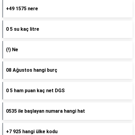
+49 1575 nere
0 5 su kaç litre
(!) Ne
08 Ağustos hangi burç
0 5 ham puan kaç net DGS
0535 ile başlayan numara hangi hat
+7 925 hangi ülke kodu