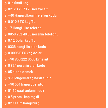
0 ın üssü kaç
0212 473 73 73 nereye ait
+40 Hangi ülkenin telefon kodu
0.010 BTC kaç TL
+7 Hangi ülke telefon
0850 252 40 00 nerenin telefonu
0.12 Dolar kaç TL
0338 hangi ilin alan kodu
0.0005 BTC kaç dolar
+90 850 222 0600 kime ait
0 324 nerenin alan kodu
05 alt ne demek
%90 engelli araç nasıl alınır
+90 551 hangi operatör
01 10 saat anlamı nedir
0 5 promil kaç mg dl
02 Kasım hangi burç