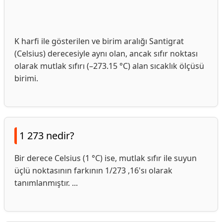
K harfi ile gösterilen ve birim aralığı Santigrat
(Celsius) derecesiyle aynı olan, ancak sıfır noktası
olarak mutlak sıfırı (–273.15 °C) alan sıcaklık ölçüsü
birimi.
1 273 nedir?
Bir derece Celsius (1 °C) ise, mutlak sıfır ile suyun
üçlü noktasının farkının 1/273 ,16'sı olarak
tanımlanmıştır. ...