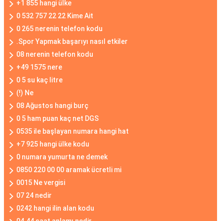
+1 855 hangi ülke
0 532 757 22 22 Kime Ait
0 265 nerenin telefon kodu
.Spor Yapmak başarıyı nasıl etkiler
08 nerenin telefon kodu
+49 1575 nere
0 5 su kaç litre
(!) Ne
08 Ağustos hangi burç
0 5 ham puan kaç net DGS
0535 ile başlayan numara hangi hat
+7 925 hangi ülke kodu
0 numara yumurta ne demek
0850 220 00 00 aramak ücretli mi
0015 Ne vergisi
07 24 nedir
0242 hangi ilin alan kodu