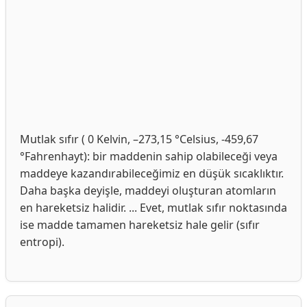
Mutlak sıfır ( 0 Kelvin, –273,15 °Celsius, -459,67
°Fahrenhayt): bir maddenin sahip olabileceği veya
maddeye kazandırabileceğimiz en düşük sıcaklıktır.
Daha başka deyişle, maddeyi oluşturan atomların
en hareketsiz halidir. ... Evet, mutlak sıfır noktasında
ise madde tamamen hareketsiz hale gelir (sıfır
entropi).