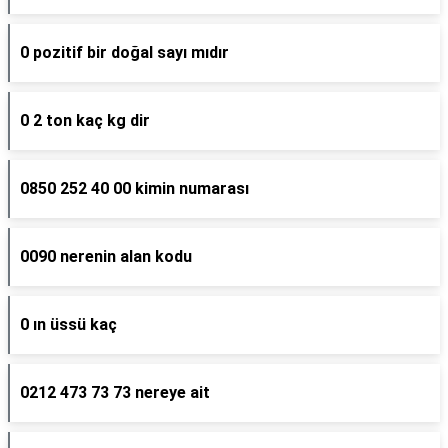
0 pozitif bir doğal sayı mıdır
0 2 ton kaç kg dir
0850 252 40 00 kimin numarası
0090 nerenin alan kodu
0 ın üssü kaç
0212 473 73 73 nereye ait