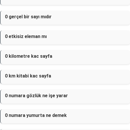
0 gerçel bir sayı mıdır
0 etkisiz eleman mı
0 kilometre kac sayfa
0 km kitabi kac sayfa
0 numara gözlük ne işe yarar
0 numara yumurta ne demek