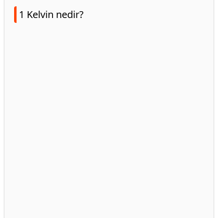
1 Kelvin nedir?