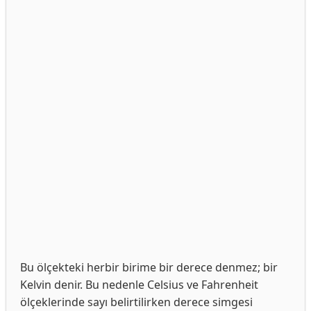
Bu ölçekteki herbir birime bir derece denmez; bir
Kelvin denir. Bu nedenle Celsius ve Fahrenheit
ölçeklerinde sayı belirtilirken derece simgesi