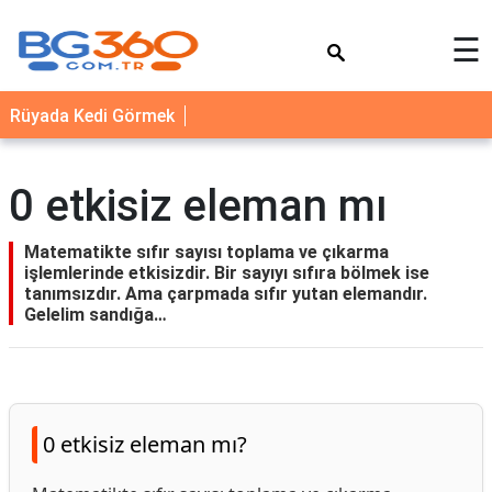
×
☰
YEMEK
Rüyada Kedi Görmek
TARİFLERİ
BİYOGRAFİ
0 etkisiz eleman mı
NEDİR
FAYDALARI
Matematikte sıfır sayısı toplama ve çıkarma
işlemlerinde etkisizdir. Bir sayıyı sıfıra bölmek ise
SAĞLIK
tanımsızdır. Ama çarpmada sıfır yutan elemandır.
Gelelim sandığa…
İLETİŞİM
0 etkisiz eleman mı?