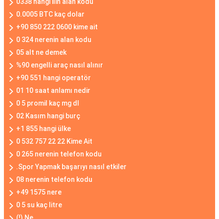
0338 hangi ilin alan kodu
0.0005 BTC kaç dolar
+90 850 222 0600 kime ait
0 324 nerenin alan kodu
05 alt ne demek
%90 engelli araç nasıl alınır
+90 551 hangi operatör
01 10 saat anlamı nedir
0 5 promil kaç mg dl
02 Kasım hangi burç
+1 855 hangi ülke
0 532 757 22 22 Kime Ait
0 265 nerenin telefon kodu
.Spor Yapmak başarıyı nasıl etkiler
08 nerenin telefon kodu
+49 1575 nere
0 5 su kaç litre
(!) Ne