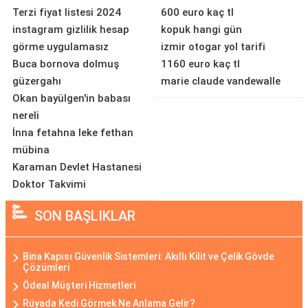
Terzi fiyat listesi 2024
600 euro kaç tl
instagram gizlilik hesap
kopuk hangi gün
görme uygulamasız
izmir otogar yol tarifi
Buca bornova dolmuş
1160 euro kaç tl
güzergahı
marie claude vandewalle
Okan bayülgen'in babası
nereli
İnna fetahna leke fethan
mübina
Karaman Devlet Hastanesi
Doktor Takvimi
SON BAŞLIKLAR
Bina Kapısı Güvenlik Sistemleri: Akıllı Kilit ve Çelik Gövde
Çözümleri
Ödeal Müşteri Hizmetleri
Rüyada Kedi Görmek Ne Anlama Gelir?