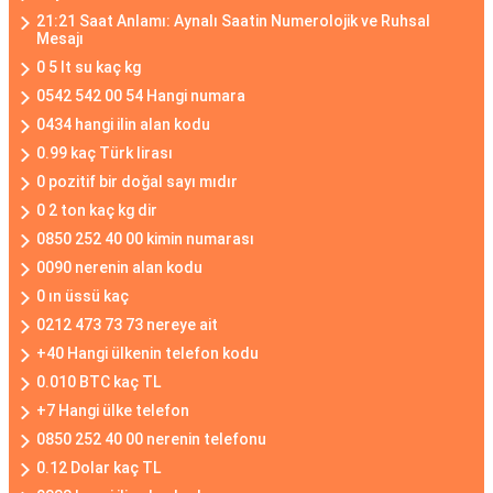
21:21 Saat Anlamı: Aynalı Saatin Numerolojik ve Ruhsal
Mesajı
0 5 lt su kaç kg
0542 542 00 54 Hangi numara
0434 hangi ilin alan kodu
0.99 kaç Türk lirası
0 pozitif bir doğal sayı mıdır
0 2 ton kaç kg dir
0850 252 40 00 kimin numarası
0090 nerenin alan kodu
0 ın üssü kaç
0212 473 73 73 nereye ait
+40 Hangi ülkenin telefon kodu
0.010 BTC kaç TL
+7 Hangi ülke telefon
0850 252 40 00 nerenin telefonu
0.12 Dolar kaç TL