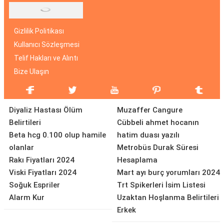
Gizlilik Politikası
Kullanıcı Sözleşmesi
Telif Hakları ve Alıntı
Bize Ulaşın
Diyaliz Hastası Ölüm
Muzaffer Cangure
Belirtileri
Cübbeli ahmet hocanın
Beta hcg 0.100 olup hamile
hatim duası yazılı
olanlar
Metrobüs Durak Süresi
Rakı Fiyatları 2024
Hesaplama
Viski Fiyatları 2024
Mart ayı burç yorumları 2024
Soğuk Espriler
Trt Spikerleri İsim Listesi
Alarm Kur
Uzaktan Hoşlanma Belirtileri
Erkek