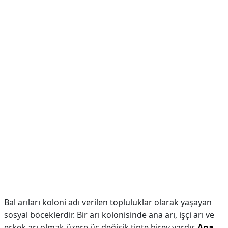
Bal arıları koloni adı verilen topluluklar olarak yaşayan
sosyal böceklerdir. Bir arı kolonisinde ana arı, işçi arı ve
erkek arı olmak üzere üç değişik tipte birey vardır.
Ana