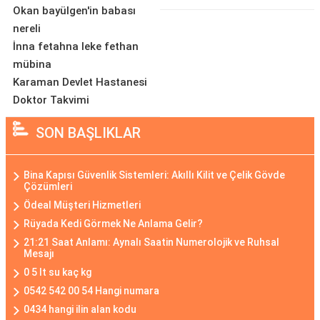
Okan bayülgen'in babası
nereli
İnna fetahna leke fethan
mübina
Karaman Devlet Hastanesi
Doktor Takvimi
SON BAŞLIKLAR
Bina Kapısı Güvenlik Sistemleri: Akıllı Kilit ve Çelik Gövde
Çözümleri
Ödeal Müşteri Hizmetleri
Rüyada Kedi Görmek Ne Anlama Gelir?
21:21 Saat Anlamı: Aynalı Saatin Numerolojik ve Ruhsal
Mesajı
0 5 lt su kaç kg
0542 542 00 54 Hangi numara
0434 hangi ilin alan kodu