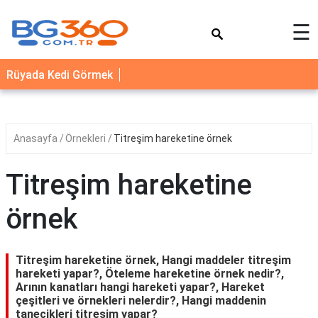
×
☰
YEMEK
Rüyada Kedi Görmek
TARİFLERİ
BİYOGRAFİ
NEDİR
Anasayfa
Örnekleri
Titreşim hareketine örnek
FAYDALARI
Titreşim hareketine
SAĞLIK
örnek
İLETİŞİM
Titreşim hareketine örnek, Hangi maddeler titreşim
hareketi yapar?, Öteleme hareketine örnek nedir?,
Arının kanatları hangi hareketi yapar?, Hareket
çeşitleri ve örnekleri nelerdir?, Hangi maddenin
tanecikleri titreşim yapar?