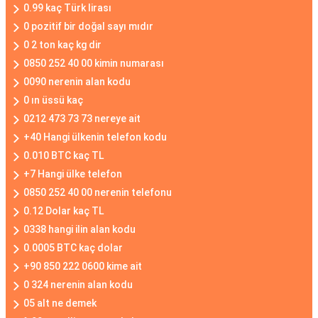
0.99 kaç Türk lirası
0 pozitif bir doğal sayı mıdır
0 2 ton kaç kg dir
0850 252 40 00 kimin numarası
0090 nerenin alan kodu
0 ın üssü kaç
0212 473 73 73 nereye ait
+40 Hangi ülkenin telefon kodu
0.010 BTC kaç TL
+7 Hangi ülke telefon
0850 252 40 00 nerenin telefonu
0.12 Dolar kaç TL
0338 hangi ilin alan kodu
0.0005 BTC kaç dolar
+90 850 222 0600 kime ait
0 324 nerenin alan kodu
05 alt ne demek