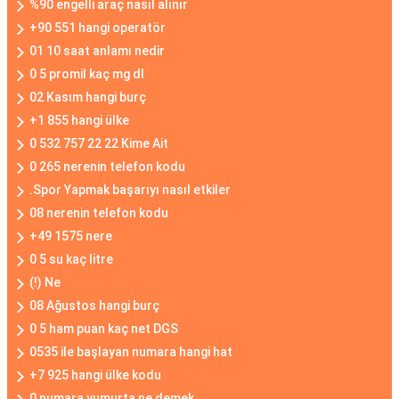
%90 engelli araç nasıl alınır
+90 551 hangi operatör
01 10 saat anlamı nedir
0 5 promil kaç mg dl
02 Kasım hangi burç
+1 855 hangi ülke
0 532 757 22 22 Kime Ait
0 265 nerenin telefon kodu
.Spor Yapmak başarıyı nasıl etkiler
08 nerenin telefon kodu
+49 1575 nere
0 5 su kaç litre
(!) Ne
08 Ağustos hangi burç
0 5 ham puan kaç net DGS
0535 ile başlayan numara hangi hat
+7 925 hangi ülke kodu
0 numara yumurta ne demek