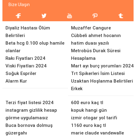
Bize Ulaşın
Diyaliz Hastası Ölüm
Muzaffer Cangure
Belirtileri
Cübbeli ahmet hocanın
Beta hcg 0.100 olup hamile
hatim duası yazılı
olanlar
Metrobüs Durak Süresi
Rakı Fiyatları 2024
Hesaplama
Viski Fiyatları 2024
Mart ayı burç yorumları 2024
Soğuk Espriler
Trt Spikerleri İsim Listesi
Alarm Kur
Uzaktan Hoşlanma Belirtileri
Erkek
Terzi fiyat listesi 2024
600 euro kaç tl
instagram gizlilik hesap
kopuk hangi gün
görme uygulamasız
izmir otogar yol tarifi
Buca bornova dolmuş
1160 euro kaç tl
güzergahı
marie claude vandewalle