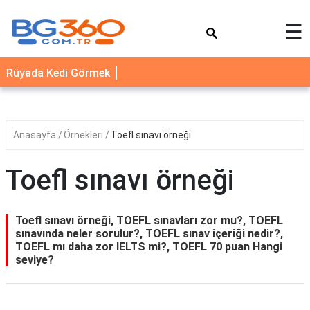
×
☰
YEMEK
Rüyada Kedi Görmek
TARİFLERİ
BİYOGRAFİ
NEDİR
Anasayfa
Örnekleri
Toefl sınavı örneği
FAYDALARI
Toefl sınavı örneği
SAĞLIK
İLETİŞİM
Toefl sınavı örneği, TOEFL sınavları zor mu?, TOEFL
sınavında neler sorulur?, TOEFL sınav içeriği nedir?,
TOEFL mı daha zor IELTS mi?, TOEFL 70 puan Hangi
seviye?