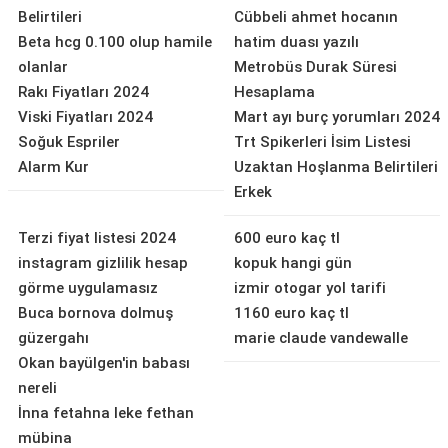
Belirtileri
Cübbeli ahmet hocanın
Beta hcg 0.100 olup hamile
hatim duası yazılı
olanlar
Metrobüs Durak Süresi
Rakı Fiyatları 2024
Hesaplama
Viski Fiyatları 2024
Mart ayı burç yorumları 2024
Soğuk Espriler
Trt Spikerleri İsim Listesi
Alarm Kur
Uzaktan Hoşlanma Belirtileri
Erkek
Terzi fiyat listesi 2024
600 euro kaç tl
instagram gizlilik hesap
kopuk hangi gün
görme uygulamasız
izmir otogar yol tarifi
Buca bornova dolmuş
1160 euro kaç tl
güzergahı
marie claude vandewalle
Okan bayülgen'in babası
nereli
İnna fetahna leke fethan
mübina