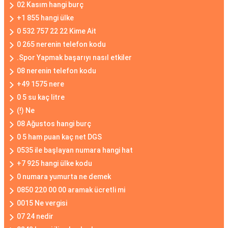
02 Kasım hangi burç
+1 855 hangi ülke
0 532 757 22 22 Kime Ait
0 265 nerenin telefon kodu
.Spor Yapmak başarıyı nasıl etkiler
08 nerenin telefon kodu
+49 1575 nere
0 5 su kaç litre
(!) Ne
08 Ağustos hangi burç
0 5 ham puan kaç net DGS
0535 ile başlayan numara hangi hat
+7 925 hangi ülke kodu
0 numara yumurta ne demek
0850 220 00 00 aramak ücretli mi
0015 Ne vergisi
07 24 nedir