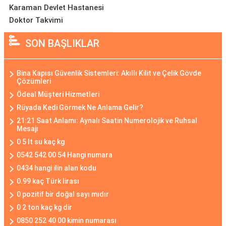
Karaman Devlet Hastanesi
Doktor Takvimi
SON BAŞLIKLAR
Bina Kapısı Güvenlik Sistemleri: Akıllı Kilit ve Çelik Gövde
Çözümleri
Ödeal Müşteri Hizmetleri
Rüyada Kedi Görmek Ne Anlama Gelir?
21:21 Saat Anlamı: Aynalı Saatin Numerolojik ve Ruhsal
Mesajı
0 5 lt su kaç kg
0542 542 00 54 Hangi numara
0434 hangi ilin alan kodu
0.99 kaç Türk lirası
0 pozitif bir doğal sayı mıdır
0 2 ton kaç kg dir
0850 252 40 00 kimin numarası