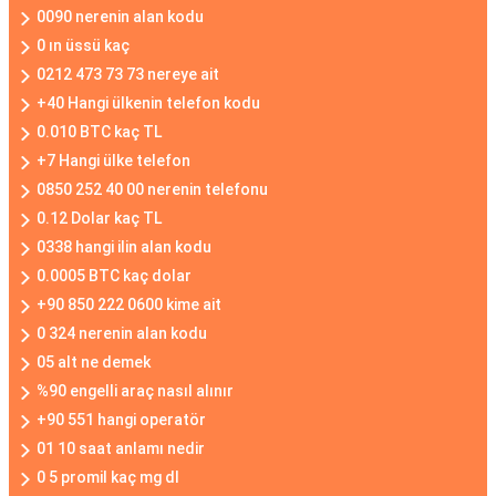
0090 nerenin alan kodu
0 ın üssü kaç
0212 473 73 73 nereye ait
+40 Hangi ülkenin telefon kodu
0.010 BTC kaç TL
+7 Hangi ülke telefon
0850 252 40 00 nerenin telefonu
0.12 Dolar kaç TL
0338 hangi ilin alan kodu
0.0005 BTC kaç dolar
+90 850 222 0600 kime ait
0 324 nerenin alan kodu
05 alt ne demek
%90 engelli araç nasıl alınır
+90 551 hangi operatör
01 10 saat anlamı nedir
0 5 promil kaç mg dl