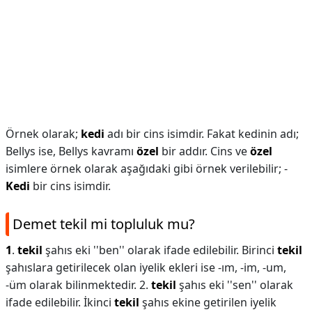
Örnek olarak;
kedi
adı bir cins isimdir. Fakat kedinin adı;
Bellys ise, Bellys kavramı
özel
bir addır. Cins ve
özel
isimlere örnek olarak aşağıdaki gibi örnek verilebilir; -
Kedi
bir cins isimdir.
Demet tekil mi topluluk mu?
1
.
tekil
şahıs eki ''ben'' olarak ifade edilebilir. Birinci
tekil
şahıslara getirilecek olan iyelik ekleri ise -ım, -im, -um,
-üm olarak bilinmektedir. 2.
tekil
şahıs eki ''sen'' olarak
ifade edilebilir. İkinci
tekil
şahıs ekine getirilen iyelik