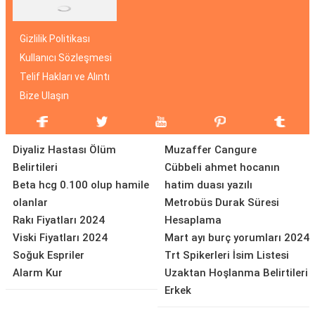
Gizlilik Politikası
Kullanıcı Sözleşmesi
Telif Hakları ve Alıntı
Bize Ulaşın
Diyaliz Hastası Ölüm
Muzaffer Cangure
Belirtileri
Cübbeli ahmet hocanın
Beta hcg 0.100 olup hamile
hatim duası yazılı
olanlar
Metrobüs Durak Süresi
Rakı Fiyatları 2024
Hesaplama
Viski Fiyatları 2024
Mart ayı burç yorumları 2024
Soğuk Espriler
Trt Spikerleri İsim Listesi
Alarm Kur
Uzaktan Hoşlanma Belirtileri
Erkek