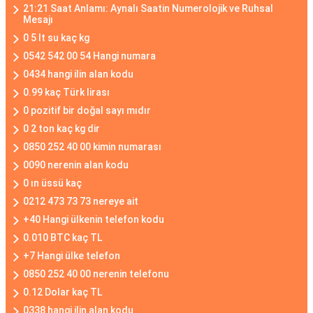
21:21 Saat Anlamı: Aynalı Saatin Numerolojik ve Ruhsal
Mesajı
0 5 lt su kaç kg
0542 542 00 54 Hangi numara
0434 hangi ilin alan kodu
0.99 kaç Türk lirası
0 pozitif bir doğal sayı mıdır
0 2 ton kaç kg dir
0850 252 40 00 kimin numarası
0090 nerenin alan kodu
0 ın üssü kaç
0212 473 73 73 nereye ait
+40 Hangi ülkenin telefon kodu
0.010 BTC kaç TL
+7 Hangi ülke telefon
0850 252 40 00 nerenin telefonu
0.12 Dolar kaç TL
0338 hangi ilin alan kodu