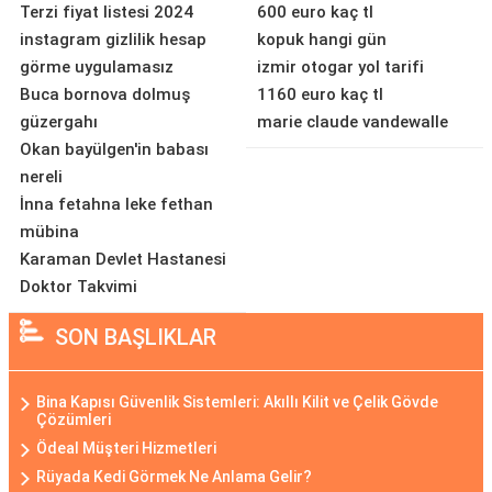
Terzi fiyat listesi 2024
600 euro kaç tl
instagram gizlilik hesap
kopuk hangi gün
görme uygulamasız
izmir otogar yol tarifi
Buca bornova dolmuş
1160 euro kaç tl
güzergahı
marie claude vandewalle
Okan bayülgen'in babası
nereli
İnna fetahna leke fethan
mübina
Karaman Devlet Hastanesi
Doktor Takvimi
SON BAŞLIKLAR
Bina Kapısı Güvenlik Sistemleri: Akıllı Kilit ve Çelik Gövde
Çözümleri
Ödeal Müşteri Hizmetleri
Rüyada Kedi Görmek Ne Anlama Gelir?