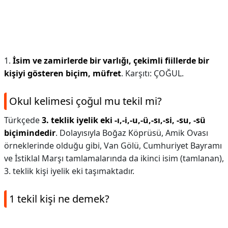
1.
İsim ve zamirlerde bir varlığı, çekimli fiillerde bir
kişiyi gösteren biçim, müfret
. Karşıtı: ÇOĞUL.
Okul kelimesi çoğul mu tekil mi?
Türkçede
3. teklik iyelik eki -ı,-i,-u,-ü,-sı,-si, -su, -sü
biçimindedir
. Dolayısıyla Boğaz Köprüsü, Amik Ovası
örneklerinde olduğu gibi, Van Gölü, Cumhuriyet Bayramı
ve İstiklal Marşı tamlamalarında da ikinci isim (tamlanan),
3. teklik kişi iyelik eki taşımaktadır.
1 tekil kişi ne demek?