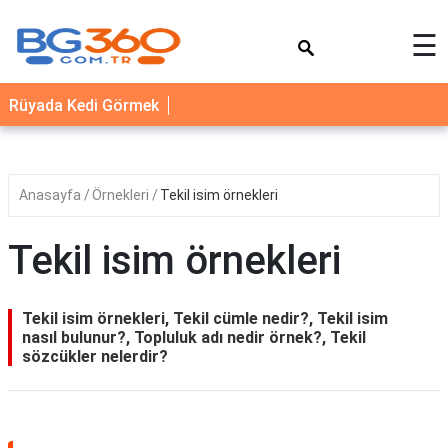
×
☰
YEMEK
Rüyada Kedi Görmek
TARİFLERİ
BİYOGRAFİ
NEDİR
Anasayfa
Örnekleri
Tekil isim örnekleri
FAYDALARI
Tekil isim örnekleri
SAĞLIK
İLETİŞİM
Tekil isim örnekleri, Tekil cümle nedir?, Tekil isim
nasıl bulunur?, Topluluk adı nedir örnek?, Tekil
sözcükler nelerdir?