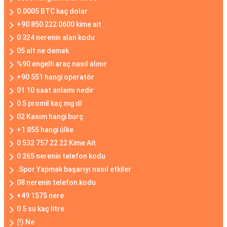
0.0005 BTC kaç dolar
+90 850 222 0600 kime ait
0 324 nerenin alan kodu
05 alt ne demek
%90 engelli araç nasıl alınır
+90 551 hangi operatör
01 10 saat anlamı nedir
0 5 promil kaç mg dl
02 Kasım hangi burç
+1 855 hangi ülke
0 532 757 22 22 Kime Ait
0 265 nerenin telefon kodu
.Spor Yapmak başarıyı nasıl etkiler
08 nerenin telefon kodu
+49 1575 nere
0 5 su kaç litre
(!) Ne