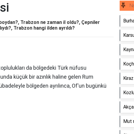
si
Ne
Burha
i boydan?, Trabzon ne zaman il oldu?, Çepniler
ıydı?, Trabzon hangi ilden ayrıldı?
Karsu
Kayna
Koçhi
oplulukları da bölgedeki Türk nüfusu
unda küçük bir azınlık haline gelen Rum
Kiraz
mübadeleyle bölgeden ayrılınca, Of'un bugünkü
Kozlu
Akçay
Mut n