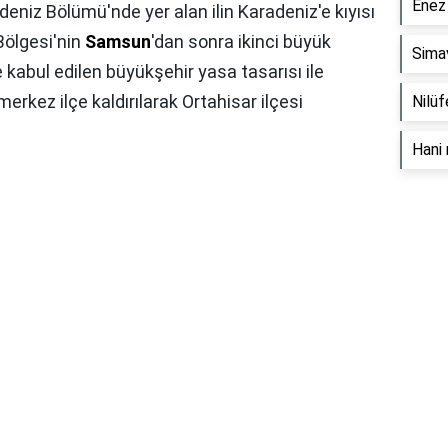
Enez 
eniz Bölümü'nde yer alan ilin Karadeniz'e kıyısı
ölgesi'nin
Samsun
'dan sonra ikinci büyük
Simav
 kabul edilen büyükşehir yasa tasarısı ile
rkez ilçe kaldırılarak Ortahisar ilçesi
Nilüf
Hani 