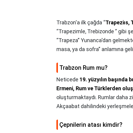
Trabzon'a ilk çağda “
Trapeziıs,
“Trapezimle, Trebizonde ” gibi şe
“Trapeza” Yunanca'dan gelmekte
masa, ya da sofra” anlamına geli
Trabzon Rum mu?
Neticede
19. yüzyılın başında 
Ermeni, Rum ve Türklerden olu
oluşturmaktaydı. Rumlar daha zi
Akçaabat dahilindeki yerleşmeler
Çepnilerin atası kimdir?