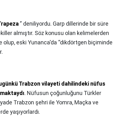
 Trapeza
” deniliyordu. Garp dillerinde bir süre
killer almıştır. Söz konusu olan kelimelerden
 olup, eski Yunanca'da “dikdörtgen biçiminde
r.
bugünkü Trabzon vilayeti dahilindeki nüfus
şmaktaydı
. Nüfusun çoğunluğunu Türkler
yade Trabzon şehri ile Yomra, Maçka ve
de yaşıyorlardı.