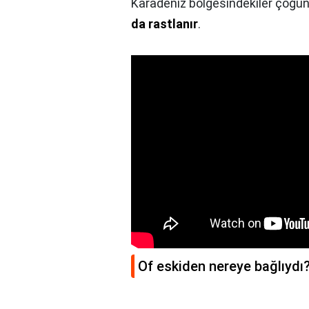
Karadeniz bölgesindekiler çoğunl
da rastlanır
.
Of eskiden nereye bağlıydı