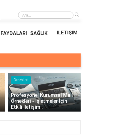
›
Ödeal Müşteri Hizmetleri
İLETİŞİM
FAYDALARI
SAĞLIK
Örnekleri
Blog
›
Profesyonel Kurumsal Mail
Bina Kapısı Güvenlik
Örnekleri - İşletmeler İçin
Sistemleri: Akıllı Kilit v
Etkili İletişim..
Gövde Çözümleri..