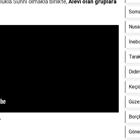
ukla Sünni olmakla birlikte,
Alevi olan gruplara
Soma 
Nusay
İnebo
Tarak
Didim
Keçiö
Güzel
Borçk
?
Gönen