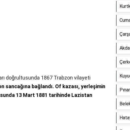
Kurtk
Cuma
Çarşa
Akdağ
Çerke
Kuyuc
ları doğrultusunda 1867 Trabzon vilayeti
n sancağına bağlandı.
Of kazası, yerleşimin
Pınar
ltusunda 13 Mart 1881 tarihinde Lazistan
Belek
Hatay