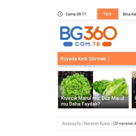
Yeni
ik Sistemleri: Akıllı Kilit ve Çelik Gövde Çözümleri
Cuma 09:17
Ödeal M
Rüyada Kedi Görmek
‹
Kapısı Güvenlik
leri: Akıllı Kilit ve Çelik
Kıvırcık Marul mu, Düz Marul
 Çözümleri..
mu Daha Faydalı?
Anasayfa
Nerenin İlçesi
Of nerenin i