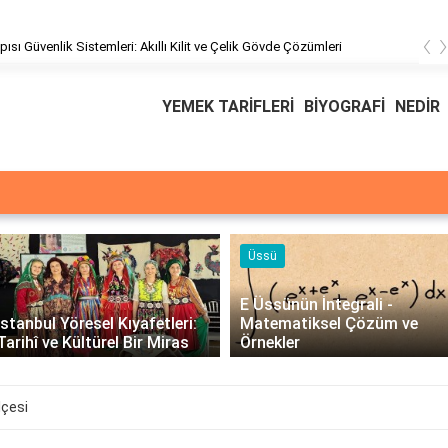
‹
üşteri Hizmetleri
YEMEK TARİFLERİ
BİYOGRAFİ
NEDİR
Üssü
E Üssünün İntegrali -
İstanbul Yöresel Kıyafetleri:
Matematiksel Çözüm ve
Tarihî ve Kültürel Bir Miras
Örnekler
lçesi