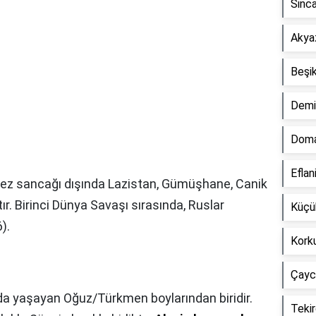
Sinca
Akyaz
Beşik
Demir
Doma
Eflan
kez sancağı dışında Lazistan, Gümüşhane, Canik
r. Birinci Dünya Savaşı sırasında, Ruslar
Küçük
).
Korku
Çaycu
 yaşayan Oğuz/Türkmen boylarından biridir.
Tekir