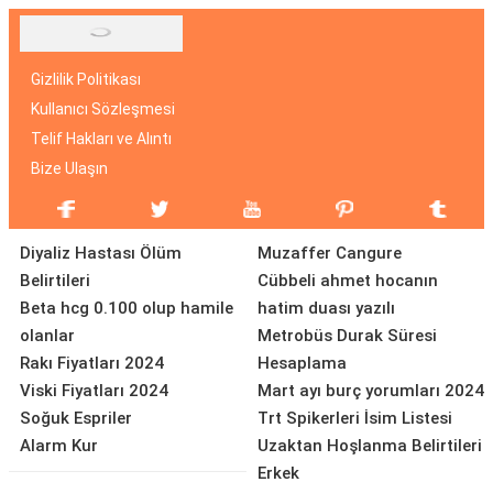
Gizlilik Politikası
Kullanıcı Sözleşmesi
Telif Hakları ve Alıntı
Bize Ulaşın
Diyaliz Hastası Ölüm
Muzaffer Cangure
Belirtileri
Cübbeli ahmet hocanın
Beta hcg 0.100 olup hamile
hatim duası yazılı
olanlar
Metrobüs Durak Süresi
Rakı Fiyatları 2024
Hesaplama
Viski Fiyatları 2024
Mart ayı burç yorumları 2024
Soğuk Espriler
Trt Spikerleri İsim Listesi
Alarm Kur
Uzaktan Hoşlanma Belirtileri
Erkek