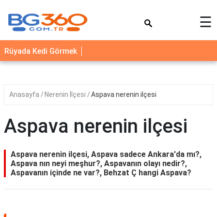
×
☰
YEMEK
Rüyada Kedi Görmek
TARİFLERİ
BİYOGRAFİ
NEDİR
Anasayfa
Nerenin İlçesi
Aspava nerenin ilçesi
FAYDALARI
Aspava nerenin ilçesi
SAĞLIK
İLETİŞİM
Aspava nerenin ilçesi, Aspava sadece Ankara'da mı?,
Aspava nın neyi meşhur?, Aspavanın olayı nedir?,
Aspavanın içinde ne var?, Behzat Ç hangi Aspava?