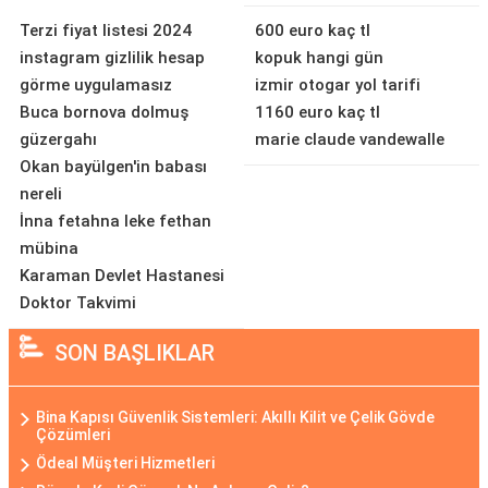
Terzi fiyat listesi 2024
600 euro kaç tl
instagram gizlilik hesap
kopuk hangi gün
görme uygulamasız
izmir otogar yol tarifi
Buca bornova dolmuş
1160 euro kaç tl
güzergahı
marie claude vandewalle
Okan bayülgen'in babası
nereli
İnna fetahna leke fethan
mübina
Karaman Devlet Hastanesi
Doktor Takvimi
SON BAŞLIKLAR
Bina Kapısı Güvenlik Sistemleri: Akıllı Kilit ve Çelik Gövde
Çözümleri
Ödeal Müşteri Hizmetleri