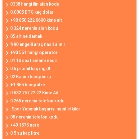
0338 hangi ilin alan kodu
0.0005 BTC kaç dolar
+90 850 222 0600 kime ait
0 324 nerenin alan kodu
05 alt ne demek
%90 engelli araç nasıl alınır
+90 551 hangi operatör
01 10 saat anlamı nedir
0 5 promil kaç mg dl
02 Kasım hangi burç
+1 855 hangi ülke
0 532 757 22 22 Kime Ait
0 265 nerenin telefon kodu
.Spor Yapmak başarıyı nasıl etkiler
08 nerenin telefon kodu
+49 1575 nere
0 5 su kaç litre