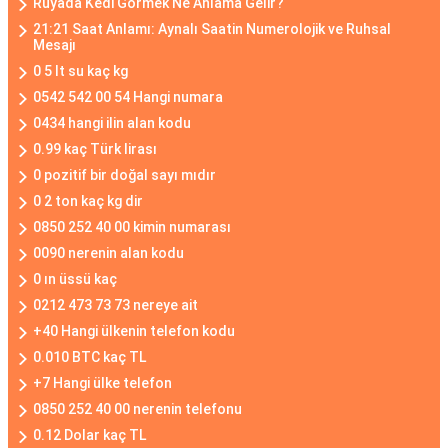
Rüyada Kedi Görmek Ne Anlama Gelir?
21:21 Saat Anlamı: Aynalı Saatin Numerolojik ve Ruhsal
Mesajı
0 5 lt su kaç kg
0542 542 00 54 Hangi numara
0434 hangi ilin alan kodu
0.99 kaç Türk lirası
0 pozitif bir doğal sayı mıdır
0 2 ton kaç kg dir
0850 252 40 00 kimin numarası
0090 nerenin alan kodu
0 ın üssü kaç
0212 473 73 73 nereye ait
+40 Hangi ülkenin telefon kodu
0.010 BTC kaç TL
+7 Hangi ülke telefon
0850 252 40 00 nerenin telefonu
0.12 Dolar kaç TL