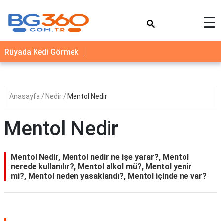
×
☰
YEMEK
Rüyada Kedi Görmek
TARİFLERİ
BİYOGRAFİ
NEDİR
Anasayfa
Nedir
Mentol Nedir
FAYDALARI
Mentol Nedir
SAĞLIK
İLETİŞİM
Mentol Nedir, Mentol nedir ne işe yarar?, Mentol
nerede kullanılır?, Mentol alkol mü?, Mentol yenir
mi?, Mentol neden yasaklandı?, Mentol içinde ne var?