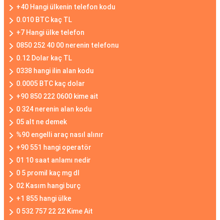
+40 Hangi ülkenin telefon kodu
0.010 BTC kaç TL
+7 Hangi ülke telefon
0850 252 40 00 nerenin telefonu
0.12 Dolar kaç TL
0338 hangi ilin alan kodu
0.0005 BTC kaç dolar
+90 850 222 0600 kime ait
0 324 nerenin alan kodu
05 alt ne demek
%90 engelli araç nasıl alınır
+90 551 hangi operatör
01 10 saat anlamı nedir
0 5 promil kaç mg dl
02 Kasım hangi burç
+1 855 hangi ülke
0 532 757 22 22 Kime Ait