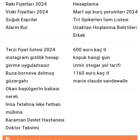
Rakı Fiyatları 2024
Hesaplama
Viski Fiyatları 2024
Mart ayı burç yorumları 2024
Soğuk Espriler
Trt Spikerleri İsim Listesi
Alarm Kur
Uzaktan Hoşlanma Belirtileri
Erkek
Terzi fiyat listesi 2024
600 euro kaç tl
instagram gizlilik hesap
kopuk hangi gün
görme uygulamasız
izmir otogar yol tarifi
Buca bornova dolmuş
1160 euro kaç tl
güzergahı
marie claude vandewalle
Okan bayülgen'in babası
nereli
İnna fetahna leke fethan
mübina
Karaman Devlet Hastanesi
Doktor Takvimi