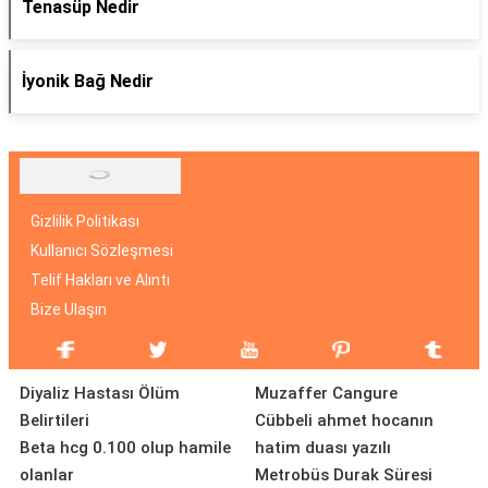
Tenasüp Nedir
İyonik Bağ Nedir
Gizlilik Politikası
Kullanıcı Sözleşmesi
Telif Hakları ve Alıntı
Bize Ulaşın
Diyaliz Hastası Ölüm
Muzaffer Cangure
Belirtileri
Cübbeli ahmet hocanın
Beta hcg 0.100 olup hamile
hatim duası yazılı
olanlar
Metrobüs Durak Süresi