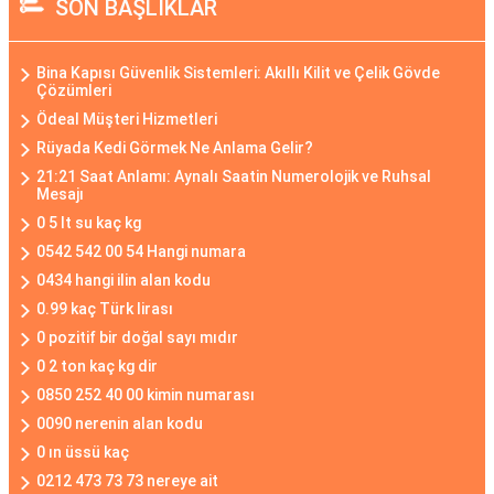
SON BAŞLIKLAR
Bina Kapısı Güvenlik Sistemleri: Akıllı Kilit ve Çelik Gövde
Çözümleri
Ödeal Müşteri Hizmetleri
Rüyada Kedi Görmek Ne Anlama Gelir?
21:21 Saat Anlamı: Aynalı Saatin Numerolojik ve Ruhsal
Mesajı
0 5 lt su kaç kg
0542 542 00 54 Hangi numara
0434 hangi ilin alan kodu
0.99 kaç Türk lirası
0 pozitif bir doğal sayı mıdır
0 2 ton kaç kg dir
0850 252 40 00 kimin numarası
0090 nerenin alan kodu
0 ın üssü kaç
0212 473 73 73 nereye ait