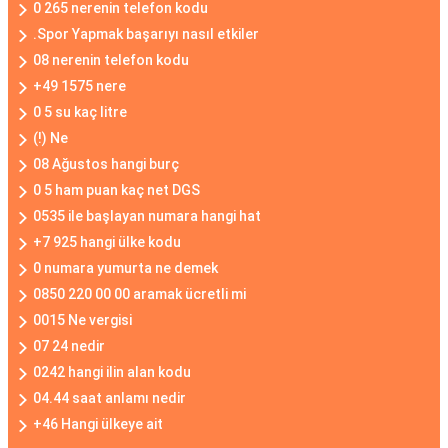
0 265 nerenin telefon kodu
.Spor Yapmak başarıyı nasıl etkiler
08 nerenin telefon kodu
+49 1575 nere
0 5 su kaç litre
(!) Ne
08 Ağustos hangi burç
0 5 ham puan kaç net DGS
0535 ile başlayan numara hangi hat
+7 925 hangi ülke kodu
0 numara yumurta ne demek
0850 220 00 00 aramak ücretli mi
0015 Ne vergisi
07 24 nedir
0242 hangi ilin alan kodu
04.44 saat anlamı nedir
+46 Hangi ülkeye ait