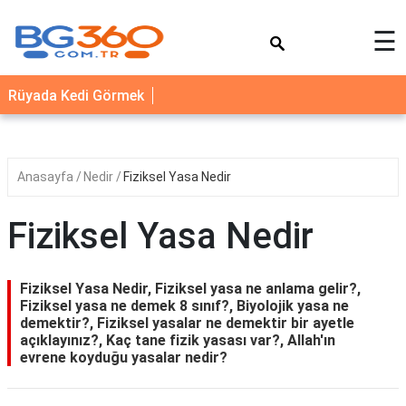
×
☰
YEMEK
Rüyada Kedi Görmek
TARİFLERİ
BİYOGRAFİ
NEDİR
Anasayfa
Nedir
Fiziksel Yasa Nedir
FAYDALARI
Fiziksel Yasa Nedir
SAĞLIK
İLETİŞİM
Fiziksel Yasa Nedir, Fiziksel yasa ne anlama gelir?,
Fiziksel yasa ne demek 8 sınıf?, Biyolojik yasa ne
demektir?, Fiziksel yasalar ne demektir bir ayetle
açıklayınız?, Kaç tane fizik yasası var?, Allah'ın
evrene koyduğu yasalar nedir?