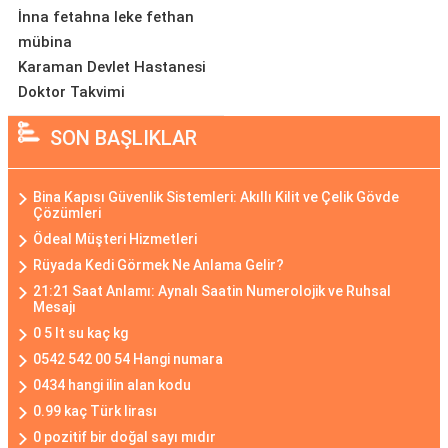
İnna fetahna leke fethan
mübina
Karaman Devlet Hastanesi
Doktor Takvimi
SON BAŞLIKLAR
Bina Kapısı Güvenlik Sistemleri: Akıllı Kilit ve Çelik Gövde
Çözümleri
Ödeal Müşteri Hizmetleri
Rüyada Kedi Görmek Ne Anlama Gelir?
21:21 Saat Anlamı: Aynalı Saatin Numerolojik ve Ruhsal
Mesajı
0 5 lt su kaç kg
0542 542 00 54 Hangi numara
0434 hangi ilin alan kodu
0.99 kaç Türk lirası
0 pozitif bir doğal sayı mıdır