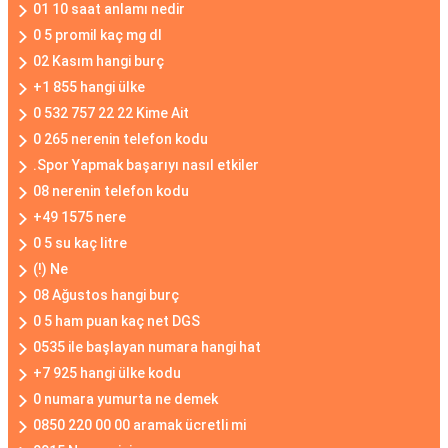
01 10 saat anlamı nedir
0 5 promil kaç mg dl
02 Kasım hangi burç
+1 855 hangi ülke
0 532 757 22 22 Kime Ait
0 265 nerenin telefon kodu
.Spor Yapmak başarıyı nasıl etkiler
08 nerenin telefon kodu
+49 1575 nere
0 5 su kaç litre
(!) Ne
08 Ağustos hangi burç
0 5 ham puan kaç net DGS
0535 ile başlayan numara hangi hat
+7 925 hangi ülke kodu
0 numara yumurta ne demek
0850 220 00 00 aramak ücretli mi