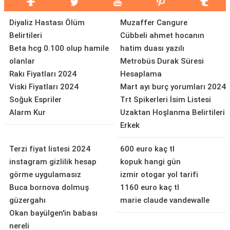
Diyaliz Hastası Ölüm
Muzaffer Cangure
Belirtileri
Cübbeli ahmet hocanın
Beta hcg 0.100 olup hamile
hatim duası yazılı
olanlar
Metrobüs Durak Süresi
Rakı Fiyatları 2024
Hesaplama
Viski Fiyatları 2024
Mart ayı burç yorumları 2024
Soğuk Espriler
Trt Spikerleri İsim Listesi
Alarm Kur
Uzaktan Hoşlanma Belirtileri
Erkek
Terzi fiyat listesi 2024
600 euro kaç tl
instagram gizlilik hesap
kopuk hangi gün
görme uygulamasız
izmir otogar yol tarifi
Buca bornova dolmuş
1160 euro kaç tl
güzergahı
marie claude vandewalle
Okan bayülgen'in babası
nereli