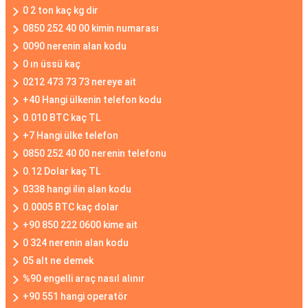
0 2 ton kaç kg dir
0850 252 40 00 kimin numarası
0090 nerenin alan kodu
0 ın üssü kaç
0212 473 73 73 nereye ait
+40 Hangi ülkenin telefon kodu
0.010 BTC kaç TL
+7 Hangi ülke telefon
0850 252 40 00 nerenin telefonu
0.12 Dolar kaç TL
0338 hangi ilin alan kodu
0.0005 BTC kaç dolar
+90 850 222 0600 kime ait
0 324 nerenin alan kodu
05 alt ne demek
%90 engelli araç nasıl alınır
+90 551 hangi operatör