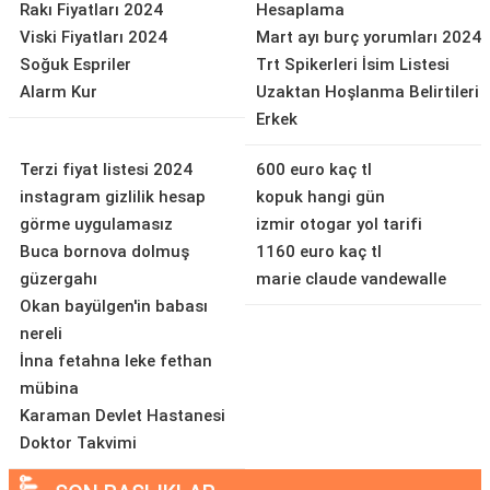
Rakı Fiyatları 2024
Hesaplama
Viski Fiyatları 2024
Mart ayı burç yorumları 2024
Soğuk Espriler
Trt Spikerleri İsim Listesi
Alarm Kur
Uzaktan Hoşlanma Belirtileri
Erkek
Terzi fiyat listesi 2024
600 euro kaç tl
instagram gizlilik hesap
kopuk hangi gün
görme uygulamasız
izmir otogar yol tarifi
Buca bornova dolmuş
1160 euro kaç tl
güzergahı
marie claude vandewalle
Okan bayülgen'in babası
nereli
İnna fetahna leke fethan
mübina
Karaman Devlet Hastanesi
Doktor Takvimi