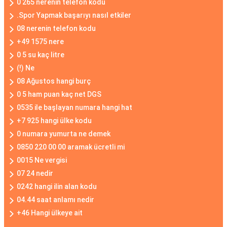
0 265 nerenin telefon kodu
.Spor Yapmak başarıyı nasıl etkiler
08 nerenin telefon kodu
+49 1575 nere
0 5 su kaç litre
(!) Ne
08 Ağustos hangi burç
0 5 ham puan kaç net DGS
0535 ile başlayan numara hangi hat
+7 925 hangi ülke kodu
0 numara yumurta ne demek
0850 220 00 00 aramak ücretli mi
0015 Ne vergisi
07 24 nedir
0242 hangi ilin alan kodu
04.44 saat anlamı nedir
+46 Hangi ülkeye ait