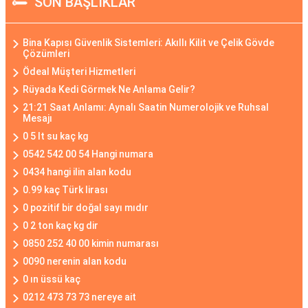
SON BAŞLIKLAR
Bina Kapısı Güvenlik Sistemleri: Akıllı Kilit ve Çelik Gövde
Çözümleri
Ödeal Müşteri Hizmetleri
Rüyada Kedi Görmek Ne Anlama Gelir?
21:21 Saat Anlamı: Aynalı Saatin Numerolojik ve Ruhsal
Mesajı
0 5 lt su kaç kg
0542 542 00 54 Hangi numara
0434 hangi ilin alan kodu
0.99 kaç Türk lirası
0 pozitif bir doğal sayı mıdır
0 2 ton kaç kg dir
0850 252 40 00 kimin numarası
0090 nerenin alan kodu
0 ın üssü kaç
0212 473 73 73 nereye ait