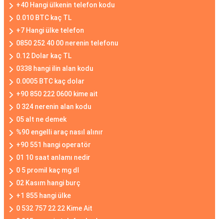
+40 Hangi ülkenin telefon kodu
0.010 BTC kaç TL
+7 Hangi ülke telefon
0850 252 40 00 nerenin telefonu
0.12 Dolar kaç TL
0338 hangi ilin alan kodu
0.0005 BTC kaç dolar
+90 850 222 0600 kime ait
0 324 nerenin alan kodu
05 alt ne demek
%90 engelli araç nasıl alınır
+90 551 hangi operatör
01 10 saat anlamı nedir
0 5 promil kaç mg dl
02 Kasım hangi burç
+1 855 hangi ülke
0 532 757 22 22 Kime Ait