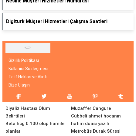
Nesine Müşteri Hizmetleri Numarası
Digiturk Müşteri Hizmetleri Çalışma Saatleri
Gizlilik Politikası
Kullanıcı Sözleşmesi
Telif Hakları ve Alıntı
Bize Ulaşın
Diyaliz Hastası Ölüm
Muzaffer Cangure
Belirtileri
Cübbeli ahmet hocanın
Beta hcg 0.100 olup hamile
hatim duası yazılı
olanlar
Metrobüs Durak Süresi