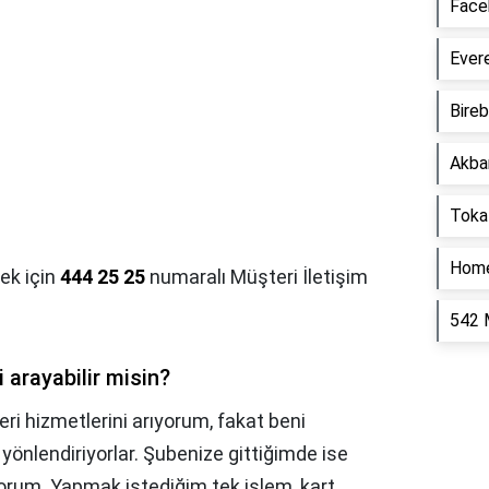
Face
Evere
Bireb
Akba
Tokat
Home
mek için
444 25 25
numaralı Müşteri İletişim
542 
 arayabilir misin?
i hizmetlerini arıyorum, fakat beni
önlendiriyorlar. Şubenize gittiğimde ise
ıyorum. Yapmak istediğim tek işlem, kart