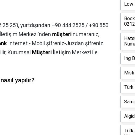
Lcw 
Book
0212
 25 25'i, yurtdışından +90 444 2525 / +90 850
İletişim Merkezi'nden
müşteri
numaranız,
Hats
ank
İnternet - Mobil şifreniz-Juzdan şifreniz
Numa
ilir, Kurumsal
Müşteri
İletişim Merkezi ile
İng 
Misli
asıl yapılır?
Türk 
Samg
Algid
Türk