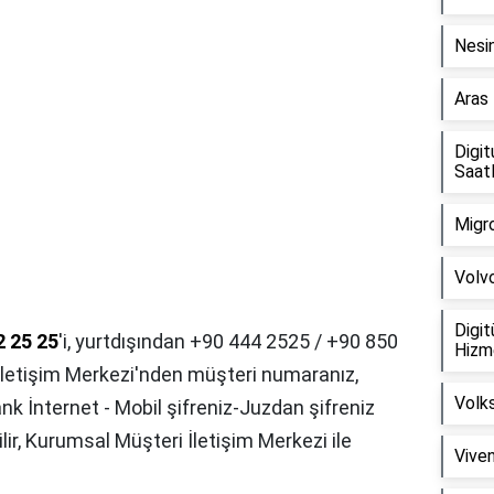
Nesi
Aras 
Digit
Saatl
Migr
Volvo
Digi
2 25 25
'i, yurtdışından +90 444 2525 / +90 850
Hizme
 İletişim Merkezi'nden müşteri numaranız,
Volk
k İnternet - Mobil şifreniz-Juzdan şifreniz
ilir, Kurumsal Müşteri İletişim Merkezi ile
Vive