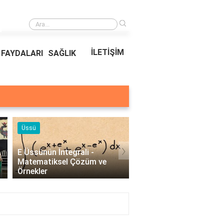
›
Ödeal Müşteri Hizmetleri
İLETİŞİM
FAYDALARI
SAĞLIK
Örnekleri
Blog
›
Profesyonel Kurumsal Mail
Bina Kapısı Güvenlik
Örnekleri - İşletmeler İçin
Sistemleri: Akıllı Kilit v
Etkili İletişim..
Gövde Çözümleri..