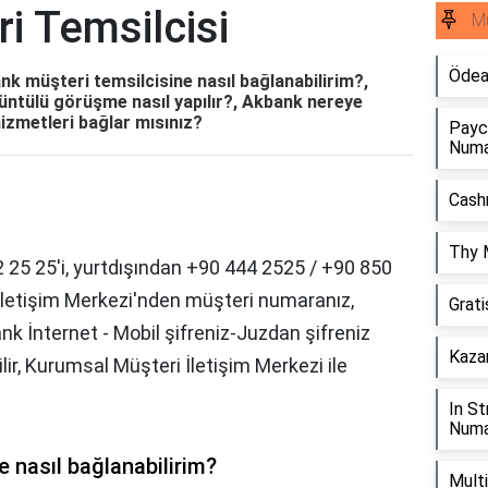
i Temsilcisi
Mü
Ödea
k müşteri temsilcisine nasıl bağlanabilirim?,
üntülü görüşme nasıl yapılır?, Akbank nereye
hizmetleri bağlar mısınız?
Payce
Numa
Cash
Thy M
 25 25'i, yurtdışından +90 444 2525 / +90 850
 İletişim Merkezi'nden müşteri numaranız,
Grat
k İnternet - Mobil şifreniz-Juzdan şifreniz
Kazan
ilir, Kurumsal Müşteri İletişim Merkezi ile
In St
Numa
 nasıl bağlanabilirim?
Multi