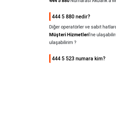
444 5 880
Numarası Akbank'a Mı 
444 5 880 nedir?
Diğer operatörler ve sabit hatla
Müşteri Hizmetleri
'ne ulaşabili
ulaşabilirim ?
444 5 523 numara kim?