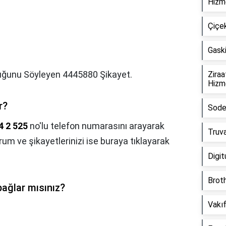
Hizme
Çiçe
Gaski
ğunu Söyleyen 4445880 Şikayet.
Zira
Hizme
r?
Sode
4 2 525
no'lu telefon numarasını arayarak
Truv
yorum ve şikayetlerinizi ise buraya tıklayarak
Digit
Broth
bağlar mısınız?
Vakıf