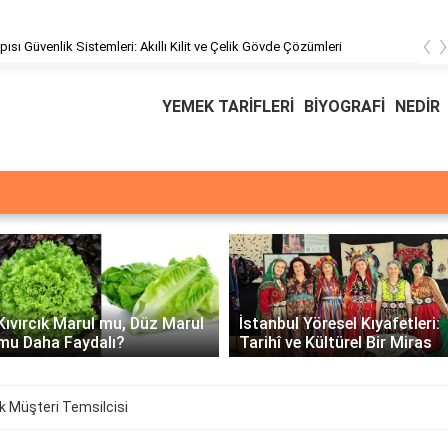
‹
pısı Güvenlik Sistemleri: Akıllı Kilit ve Çelik Gövde Çözümleri
YEMEK TARİFLERİ
BİYOGRAFİ
NEDİR
Üssü
E Üssünün İntegrali -
İstanbul Yöresel Kıyafetleri:
Matematiksel Çözüm ve
Tarihî ve Kültürel Bir Miras
Örnekler
 Müşteri Temsilcisi