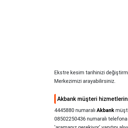
Ekstre kesim tarihinizi değiştir
Merkezimizi arayabilirsiniz.
Akbank müşteri hizmetlerini
4445880 numaralı
Akbank
müşter
08502250436 numaralı telefona y
'aramanız gerekiyor' yanıtını al