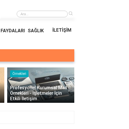
›
Ödeal Müşteri Hizmetleri
İLETİŞİM
FAYDALARI
SAĞLIK
Örnekleri
Blog
›
Profesyonel Kurumsal Mail
Bina Kapısı Güvenlik
Örnekleri - İşletmeler İçin
Sistemleri: Akıllı Kilit v
Etkili İletişim..
Gövde Çözümleri..