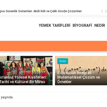
‹
üşteri Hizmetleri
YEMEK TARİFLERİ
BİYOGRAFİ
NEDİR
Üssü
E Üssünün İntegrali -
İstanbul Yöresel Kıyafetleri:
Matematiksel Çözüm ve
Tarihî ve Kültürel Bir Miras
Örnekler
 yaşında