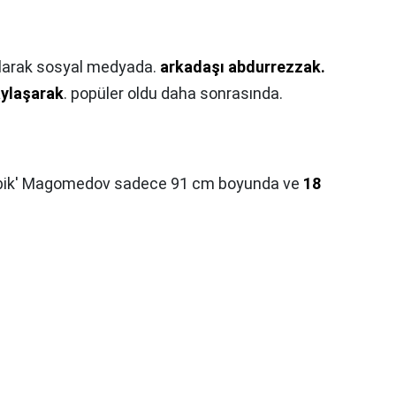
k olarak sosyal medyada.
arkadaşı abdurrezzak.
aylaşarak
. popüler oldu daha sonrasında.
sbik' Magomedov sadece 91 cm boyunda ve
18