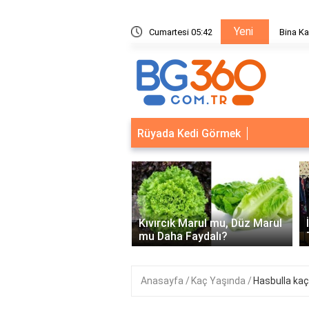
Yeni
ik Sistemleri: Akıllı Kilit ve Çelik Gövde Çözümleri
Cumartesi 05:42
Ödeal M
Rüyada Kedi Görmek
‹
Kapısı Güvenlik
leri: Akıllı Kilit ve Çelik
Kıvırcık Marul mu, Düz Marul
 Çözümleri..
mu Daha Faydalı?
Anasayfa
Kaç Yaşında
Hasbulla kaç