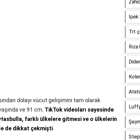
Zahid
İpek 
Trt 
Rıza
Dide
Kole
Atat
ndan dolayı vücut gelişimini tam olarak
Luff
yaşında ve 91 cm.
TikTok videoları sayesinde
asbulla, farklı ülkelere gitmesi ve o ülkelerin
Şeym
e de dikkat çekmişti
.
Step