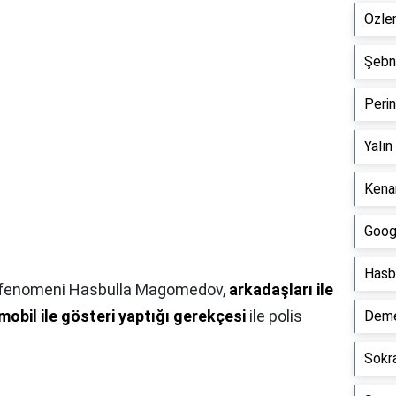
Özle
Şebn
Peri
Yalın
Kenan
Goog
Hasb
a fenomeni Hasbulla Magomedov,
arkadaşları ile
omobil ile gösteri yaptığı gerekçesi
ile polis
Deme
Sokr