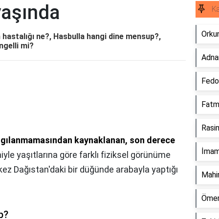
yaşında
Ka
Orkun
n hastalığı ne?, Hasbulla hangi dine mensup?,
ngelli mi?
Adnan
Fedo
Fatma
Rasi
lgılanmamasından kaynaklanan, son derece
İmam
yle yaşıtlarına göre farklı fiziksel görünüme
kez Dağıstan'daki bir düğünde arabayla yaptığı
Mahir
Ömer 
p?