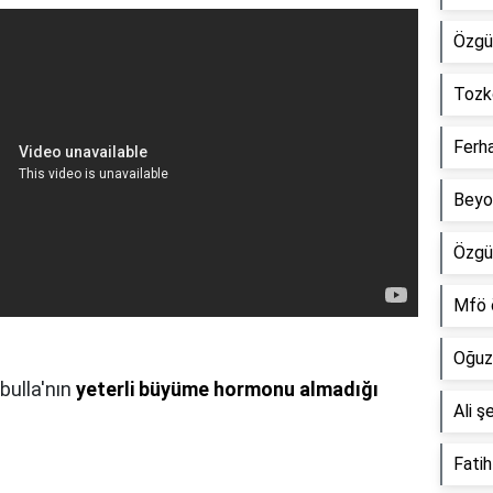
Özgü
Tozk
Ferh
Beyo
Özgü
Mfö 
Oğuz
bulla'nın
yeterli büyüme hormonu almadığı
Ali ş
Fatih