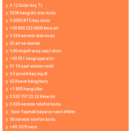
0.12 Dolar kaç TL
0338 hangi ilin alan kodu
0.0005 BTC kaç dolar
+90 850 222 0600 kime ait
0 324 nerenin alan kodu
05 alt ne demek
%90 engelli araç nasıl alınır
+90 551 hangi operatör
01 10 saat anlamı nedir
0 5 promil kaç mg dl
02 Kasım hangi burç
+1 855 hangi ülke
0 532 757 22 22 Kime Ait
0 265 nerenin telefon kodu
.Spor Yapmak başarıyı nasıl etkiler
08 nerenin telefon kodu
+49 1575 nere