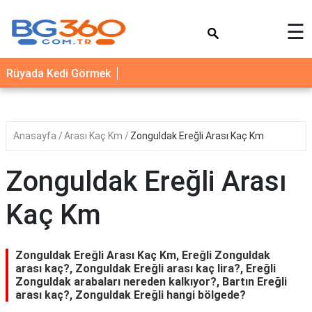
×
☰
YEMEK
Rüyada Kedi Görmek
TARİFLERİ
BİYOGRAFİ
NEDİR
Anasayfa
Arası Kaç Km
Zonguldak Ereğli Arası Kaç Km
FAYDALARI
Zonguldak Ereğli Arası
SAĞLIK
Kaç Km
İLETİŞİM
Zonguldak Ereğli Arası Kaç Km, Ereğli Zonguldak
arası kaç?, Zonguldak Ereğli arası kaç lira?, Ereğli
Zonguldak arabaları nereden kalkıyor?, Bartın Ereğli
arası kaç?, Zonguldak Ereğli hangi bölgede?