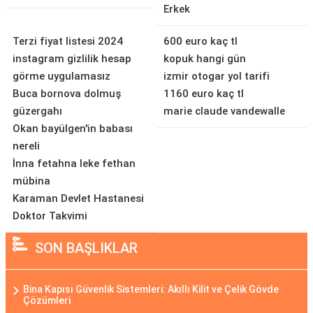
Erkek
Terzi fiyat listesi 2024
600 euro kaç tl
instagram gizlilik hesap
kopuk hangi gün
görme uygulamasız
izmir otogar yol tarifi
Buca bornova dolmuş
1160 euro kaç tl
güzergahı
marie claude vandewalle
Okan bayülgen'in babası
nereli
İnna fetahna leke fethan
mübina
Karaman Devlet Hastanesi
Doktor Takvimi
SON BAŞLIKLAR
Bina Kapısı Güvenlik Sistemleri: Akıllı Kilit ve Çelik Gövde
Çözümleri