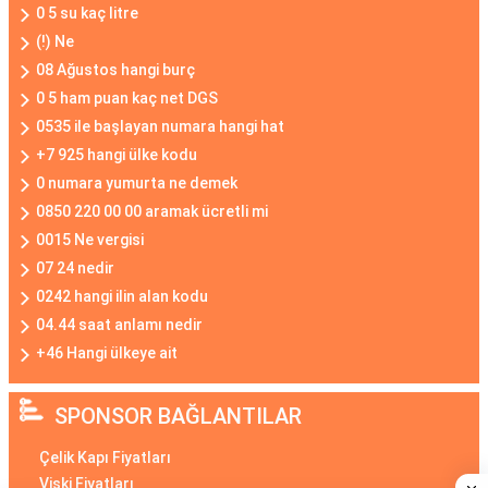
0 5 su kaç litre
(!) Ne
08 Ağustos hangi burç
0 5 ham puan kaç net DGS
0535 ile başlayan numara hangi hat
+7 925 hangi ülke kodu
0 numara yumurta ne demek
0850 220 00 00 aramak ücretli mi
0015 Ne vergisi
07 24 nedir
0242 hangi ilin alan kodu
04.44 saat anlamı nedir
+46 Hangi ülkeye ait
SPONSOR BAĞLANTILAR
Çelik Kapı Fiyatları
Viski Fiyatları