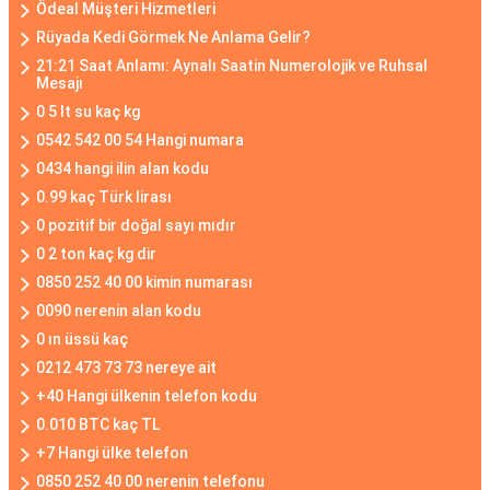
Ödeal Müşteri Hizmetleri
Rüyada Kedi Görmek Ne Anlama Gelir?
21:21 Saat Anlamı: Aynalı Saatin Numerolojik ve Ruhsal
Mesajı
0 5 lt su kaç kg
0542 542 00 54 Hangi numara
0434 hangi ilin alan kodu
0.99 kaç Türk lirası
0 pozitif bir doğal sayı mıdır
0 2 ton kaç kg dir
0850 252 40 00 kimin numarası
0090 nerenin alan kodu
0 ın üssü kaç
0212 473 73 73 nereye ait
+40 Hangi ülkenin telefon kodu
0.010 BTC kaç TL
+7 Hangi ülke telefon
0850 252 40 00 nerenin telefonu