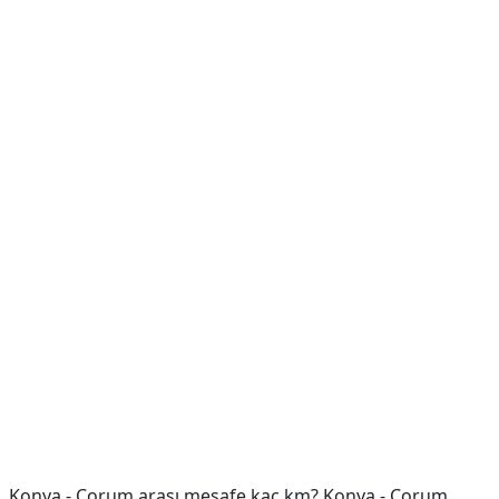
Konya - Çorum arası mesafe kaç km? Konya - Çorum