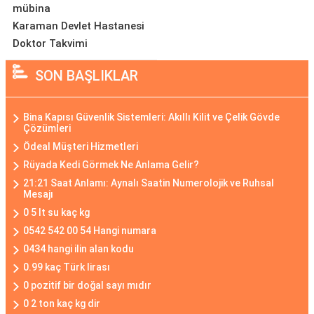
mübina
Karaman Devlet Hastanesi
Doktor Takvimi
SON BAŞLIKLAR
Bina Kapısı Güvenlik Sistemleri: Akıllı Kilit ve Çelik Gövde
Çözümleri
Ödeal Müşteri Hizmetleri
Rüyada Kedi Görmek Ne Anlama Gelir?
21:21 Saat Anlamı: Aynalı Saatin Numerolojik ve Ruhsal
Mesajı
0 5 lt su kaç kg
0542 542 00 54 Hangi numara
0434 hangi ilin alan kodu
0.99 kaç Türk lirası
0 pozitif bir doğal sayı mıdır
0 2 ton kaç kg dir