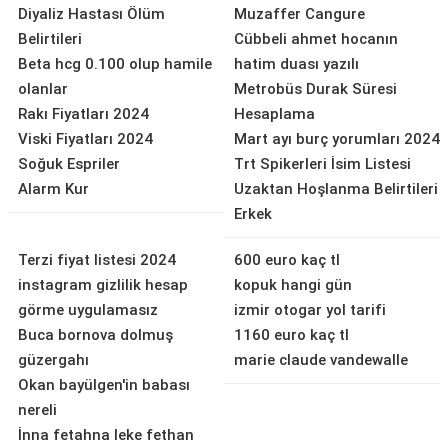
Diyaliz Hastası Ölüm
Muzaffer Cangure
Belirtileri
Cübbeli ahmet hocanın
Beta hcg 0.100 olup hamile
hatim duası yazılı
olanlar
Metrobüs Durak Süresi
Rakı Fiyatları 2024
Hesaplama
Viski Fiyatları 2024
Mart ayı burç yorumları 2024
Soğuk Espriler
Trt Spikerleri İsim Listesi
Alarm Kur
Uzaktan Hoşlanma Belirtileri
Erkek
Terzi fiyat listesi 2024
600 euro kaç tl
instagram gizlilik hesap
kopuk hangi gün
görme uygulamasız
izmir otogar yol tarifi
Buca bornova dolmuş
1160 euro kaç tl
güzergahı
marie claude vandewalle
Okan bayülgen'in babası
nereli
İnna fetahna leke fethan