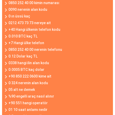
0850 252 40 00 kimin numarası
0090 nerenin alan kodu
0 ın üssü kaç
0212 473 73 73 nereye ait
+40 Hangi ülkenin telefon kodu
0.010 BTC kaç TL
+7 Hangi ülke telefon
0850 252 40 00 nerenin telefonu
0.12 Dolar kaç TL
0338 hangi ilin alan kodu
0.0005 BTC kaç dolar
+90 850 222 0600 kime ait
0 324 nerenin alan kodu
05 alt ne demek
%90 engelli araç nasıl alınır
+90 551 hangi operatör
01 10 saat anlamı nedir