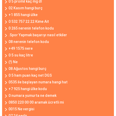
0 5 promil kaç mg dl
02 Kasım hangi burç
+1 855 hangi ülke
0 532 757 22 22 Kime Ait
0 265 nerenin telefon kodu
.Spor Yapmak başarıyı nasıl etkiler
08 nerenin telefon kodu
+49 1575 nere
0 5 su kaç litre
(!) Ne
08 Ağustos hangi burç
0 5 ham puan kaç net DGS
0535 ile başlayan numara hangi hat
+7 925 hangi ülke kodu
0 numara yumurta ne demek
0850 220 00 00 aramak ücretli mi
0015 Ne vergisi
07 24 nedir