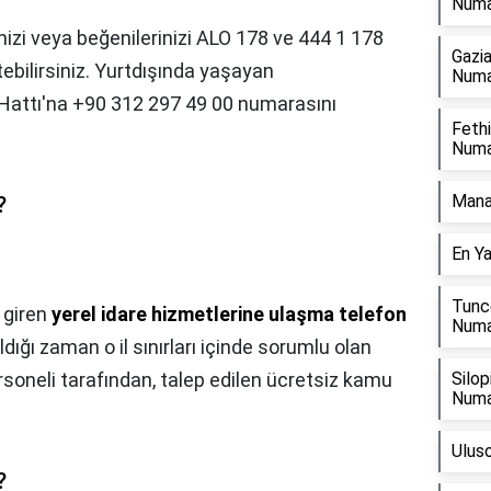
Numa
rinizi veya beğenilerinizi ALO 178 ve 444 1 178
Gazi
etebilirsiniz. Yurtdışında yaşayan
Numa
Hattı'na +90 312 297 49 00 numarasını
Feth
Numa
Mana
?
En Ya
Tunce
 giren
yerel idare hizmetlerine ulaşma telefon
Numa
ldığı zaman o il sınırları içinde sorumlu olan
ersoneli tarafından, talep edilen ücretsiz kamu
Silop
Numa
Ulus
?