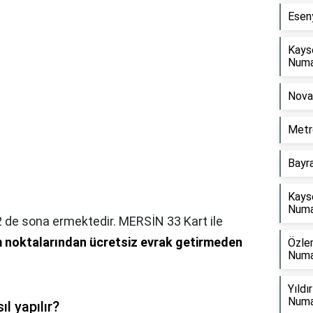
Eseny
Kays
Numa
Nova
Metr
Bayr
Kays
Numa
2 de sona ermektedir. MERSİN 33 Kart ile
 noktalarından ücretsiz evrak getirmeden
Özle
Numa
Yıldı
Numa
l yapılır?