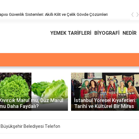
‹
pısı Güvenlik Sistemleri: Akıllı Kilit ve Çelik Gövde Çözümleri
YEMEK TARİFLERİ
BİYOGRAFİ
NEDİR
Üssü
E Üssünün İntegral
 Marul
İstanbul Yöresel Kıyafetleri:
Matematiksel Çö
Tarihî ve Kültürel Bir Miras
Örnekler
 Büyükşehir Belediyesi Telefon