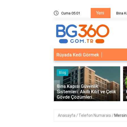
Yeni
ik Sistemleri: Akıllı Kilit ve Çelik Gövde Çözümleri
Cuma 05:01
Bina Ka
Rüyada Kedi Görmek
Blog
‹
Bina Kapısı Güvenlik
Sistemleri: Akıllı Kilit ve Çelik
Kıvırcık Marul mu, Düz
Gövde Çözümleri..
mu Daha Faydalı?
Anasayfa
Telefon Numarası
Mersin