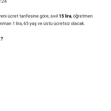
8:24
i ücret tarifesine göre, sivil
15 lira
, öğretmen
bonman 1 lira, 65 yaş ve üstü ücretsiz olacak.
L?