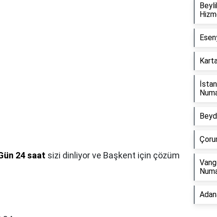
Beyli
Hizm
Esen
Kart
İsta
Numa
Beyd
Çoru
Gün 24 saat
sizi dinliyor ve Başkent için çözüm
Vang
Numa
Adan