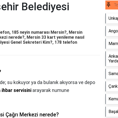
ehir Belediyesi
Te
Unkap
Ango
lefon, 185 neyin numarası Mersin?, Mersin
ezi nerede?, Mersin 33 kart yenileme nasıl
diyesi Genel Sekreteri Kim?, 178 telefon
Marma
Ankar
Yard
?
Sama
de; su kokuyor ya da bulanık akıyorsa ve depo
Çankı
 ihbar servisini
arayarak numune
Kema
Başa
si Çağrı Merkezi nerede?