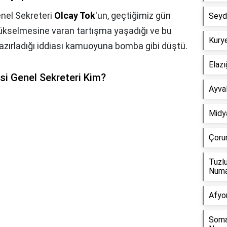
nel Sekreteri
Olcay Tok
'un, geçtiğimiz gün
Seydi
yükselmesine varan tartışma yaşadığı ve bu
Kury
hazırladığı iddiası kamuoyuna bomba gibi düştü.
Elazı
si Genel Sekreteri Kim?
Ayva
Midy
Çoru
Tuzl
Numa
Afyo
Soma