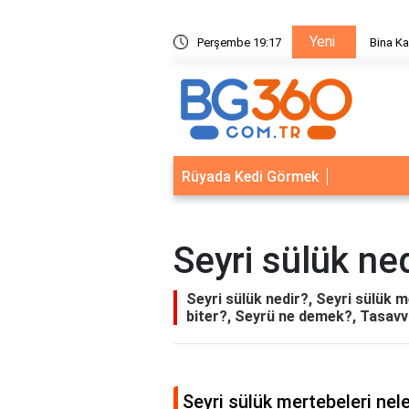
Yeni
ik Sistemleri: Akıllı Kilit ve Çelik Gövde Çözümleri
Perşembe 19:17
Bina Ka
Rüyada Kedi Görmek
Seyri sülük ne
Seyri sülük nedir?, Seyri sülük 
biter?, Seyrü ne demek?, Tasavv
Seyri sülük mertebeleri nele