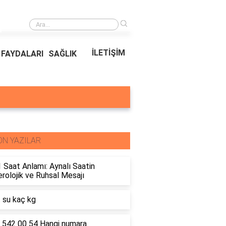
›
Ödeal Müşteri Hizmetleri
İLETİŞİM
FAYDALARI
SAĞLIK
ON YAZILAR
 Saat Anlamı: Aynalı Saatin
olojik ve Ruhsal Mesajı
t su kaç kg
 542 00 54 Hangi numara