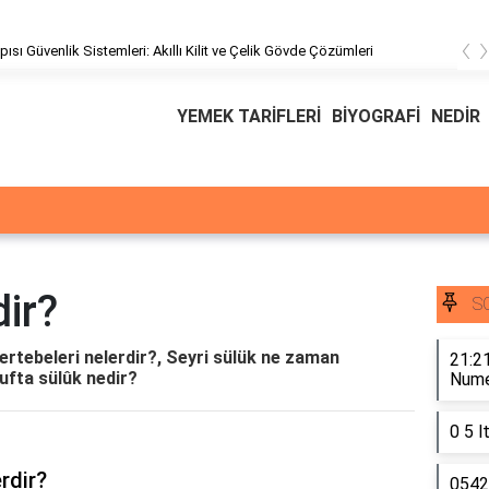
‹
pısı Güvenlik Sistemleri: Akıllı Kilit ve Çelik Gövde Çözümleri
YEMEK TARİFLERİ
BİYOGRAFİ
NEDİR
dir?
S
mertebeleri nelerdir?, Seyri sülük ne zaman
21:21
ufta sülûk nedir?
Numer
0 5 l
rdir?
0542