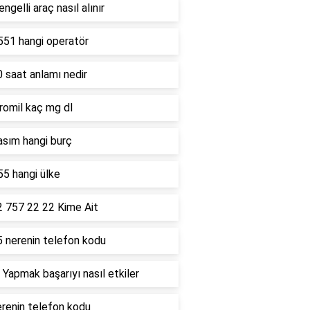
ngelli araç nasıl alınır
551 hangi operatör
 saat anlamı nedir
romil kaç mg dl
asım hangi burç
5 hangi ülke
2 757 22 22 Kime Ait
5 nerenin telefon kodu
 Yapmak başarıyı nasıl etkiler
renin telefon kodu