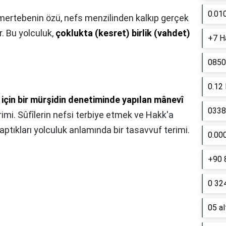
0.01
mertebenin özü, nefs menzilinden kalkıp gerçek
r. Bu yolculuk,
çoklukta (kesret) birlik (vahdet)
+7 Ha
0850
0.12
için bir mürşidin denetiminde yapılan mânevî
0338 
mi. Sûfîlerin nefsi terbiye etmek ve Hakk'a
aptıkları yolculuk anlamında bir tasavvuf terimi.
0.00
+90 
0 324
05 a