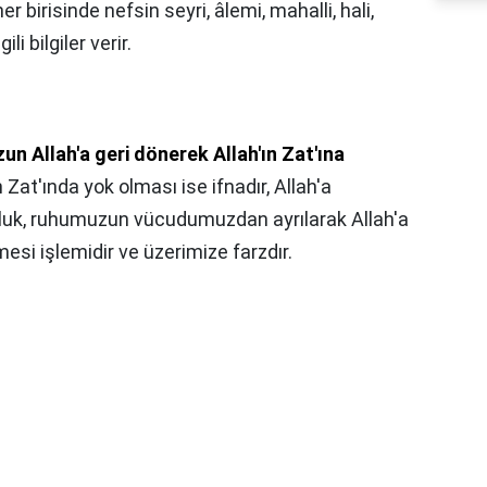
er birisinde nefsin seyri, âlemi, mahalli, hali,
ili bilgiler verir.
n Allah'a geri dönerek Allah'ın Zat'ına
ın Zat'ında yok olması ise ifnadır, Allah'a
uluk, ruhumuzun vücudumuzdan ayrılarak Allah'a
esi işlemidir ve üzerimize farzdır.