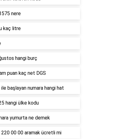
1575 nere
u kaç litre
e
ğustos hangi burç
ham puan kaç net DGS
ile başlayan numara hangi hat
25 hangi ülke kodu
mara yumurta ne demek
 220 00 00 aramak ücretli mi