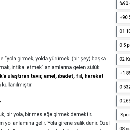
%90 e
+90 
01 10
0 5 p
e “yola girmek, yolda yürümek; (bir şey) başka
02 K
lmak, intikal etmek” anlamlarına gelen sülûk
+1 85
'a ulaştıran tavır, amel, ibadet, fiil, hareket
kullanılmıştır.
0 53
0 26
?
uk, bir yola, bir mesleğe girmek demektir.
.Spor
n yol anlamına gelir. Yola girene salik denir. Özel
08 ne