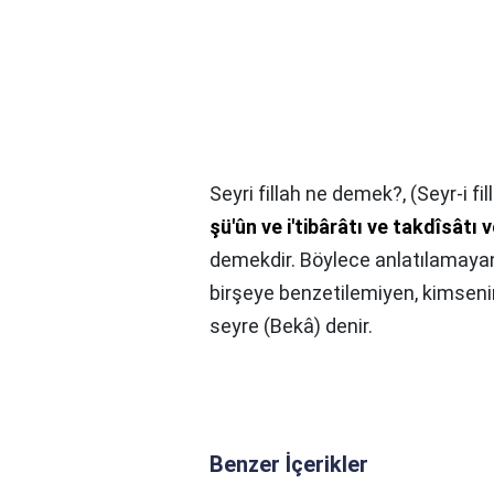
Seyri fillah ne demek?,
(Seyr-i fi
şü'ûn ve i'tibârâtı ve takdîsâtı
demekdir. Böylece anlatılamayan,
birşeye benzetilemiyen, kimsenin
seyre (Bekâ) denir.
Benzer İçerikler