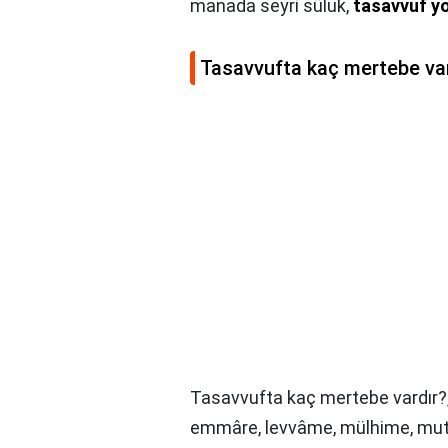
manada seyri süluk,
tasavvuf y
Tasavvufta kaç mertebe va
Tasavvufta kaç mertebe vardır?
emmâre, levvâme, mülhime, mutm