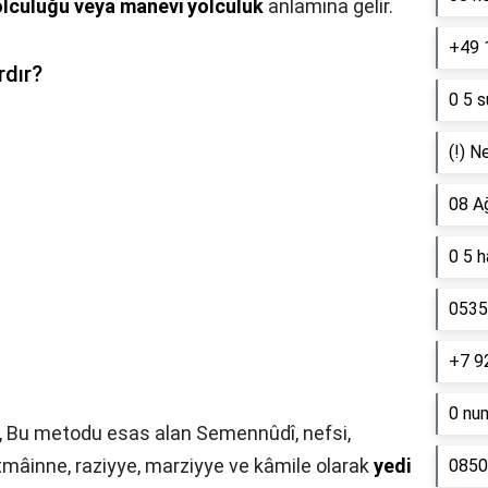
olculuğu veya manevi yolculuk
anlamına gelir.
+49 
rdır?
0 5 s
(!) N
08 A
0 5 
0535 
+7 9
0 nu
,
Bu metodu esas alan Semennûdî, nefsi,
âinne, raziyye, marziyye ve kâmile olarak
yedi
0850