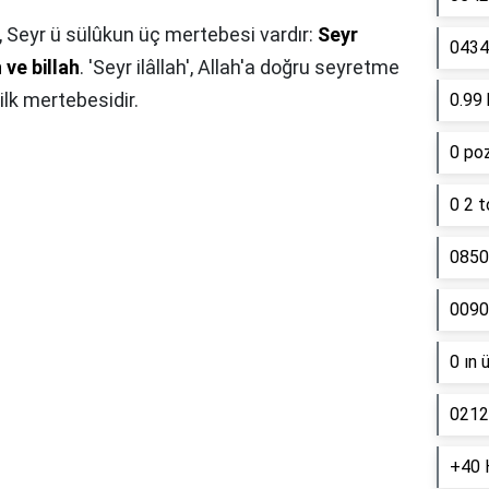
,
Seyr ü sülûkun üç mertebesi vardır:
Seyr
0434 
 ve billah
. 'Seyr ilâllah', Allah'a doğru seyretme
lk mertebesidir.
0.99 
0 poz
0 2 t
0850
0090
0 ın 
0212
+40 