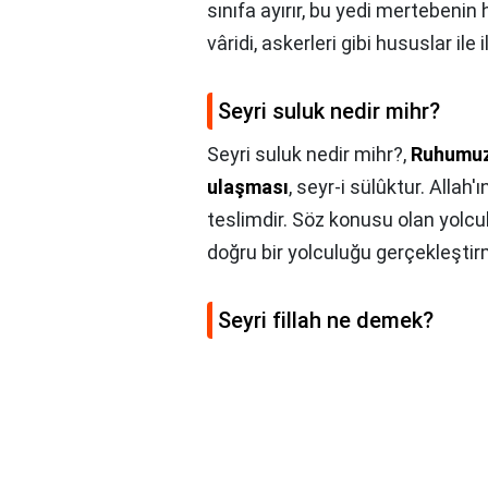
sınıfa ayırır, bu yedi mertebenin h
vâridi, askerleri gibi hususlar ile ilg
Seyri suluk nedir mihr?
Seyri suluk nedir mihr?,
Ruhumuzu
ulaşması
, seyr-i sülûktur. Allah'
teslimdir. Söz konusu olan yolc
doğru bir yolculuğu gerçekleştirm
Seyri fillah ne demek?