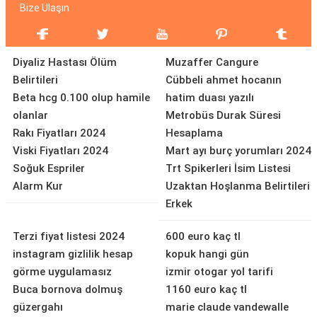
Bize Ulaşın
Diyaliz Hastası Ölüm
Muzaffer Cangure
Belirtileri
Cübbeli ahmet hocanın
Beta hcg 0.100 olup hamile
hatim duası yazılı
olanlar
Metrobüs Durak Süresi
Rakı Fiyatları 2024
Hesaplama
Viski Fiyatları 2024
Mart ayı burç yorumları 2024
Soğuk Espriler
Trt Spikerleri İsim Listesi
Alarm Kur
Uzaktan Hoşlanma Belirtileri
Erkek
Terzi fiyat listesi 2024
600 euro kaç tl
instagram gizlilik hesap
kopuk hangi gün
görme uygulamasız
izmir otogar yol tarifi
Buca bornova dolmuş
1160 euro kaç tl
güzergahı
marie claude vandewalle