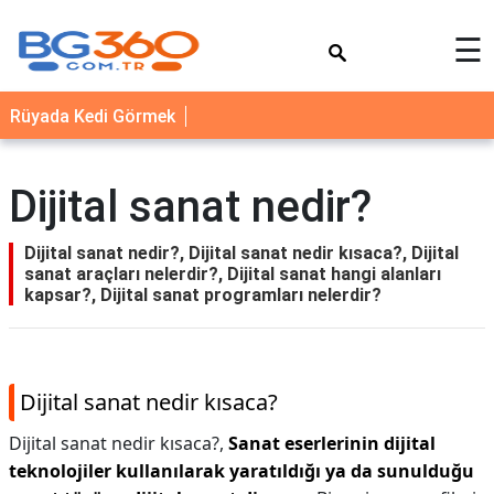
×
☰
YEMEK
Rüyada Kedi Görmek
TARİFLERİ
BİYOGRAFİ
Dijital sanat nedir?
NEDİR
FAYDALARI
Dijital sanat nedir?, Dijital sanat nedir kısaca?, Dijital
sanat araçları nelerdir?, Dijital sanat hangi alanları
SAĞLIK
kapsar?, Dijital sanat programları nelerdir?
İLETİŞİM
Dijital sanat nedir kısaca?
Dijital sanat nedir kısaca?,
Sanat eserlerinin dijital
teknolojiler kullanılarak yaratıldığı ya da sunulduğu