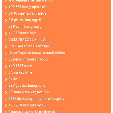
%90 engelli araç nasıl alınır
+90 551 hangi operatör
01 10 saat anlamı nedir
0 5 promil kaç mg dl
02 Kasım hangi burç
+1 855 hangi ülke
0 532 757 22 22 Kime Ait
0 265 nerenin telefon kodu
.Spor Yapmak başarıyı nasıl etkiler
08 nerenin telefon kodu
+49 1575 nere
0 5 su kaç litre
(!) Ne
08 Ağustos hangi burç
0 5 ham puan kaç net DGS
0535 ile başlayan numara hangi hat
+7 925 hangi ülke kodu
0 numara yumurta ne demek