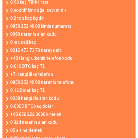
0.99 kaç Türk lirası
0 pozitif bir doğal sayı mıdır
0 2 ton kaç kg dir
0850 252 40 00 kimin numarası
0090 nerenin alan kodu
0 ın üssü kaç
0212 473 73 73 nereye ait
+40 Hangi ülkenin telefon kodu
0.010 BTC kaç TL
+7 Hangi ülke telefon
0850 252 40 00 nerenin telefonu
0.12 Dolar kaç TL
0338 hangi ilin alan kodu
0.0005 BTC kaç dolar
+90 850 222 0600 kime ait
0 324 nerenin alan kodu
05 alt ne demek