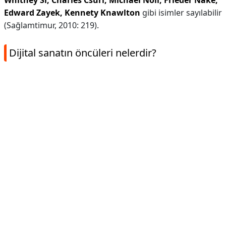
Whitney Sr, Charles Csuri, Michael Noll, Frieder Nake,
Edward Zayek, Kennety Knawlton
gibi isimler sayılabilir
(Sağlamtimur, 2010: 219).
Dijital sanatın öncüleri nelerdir?