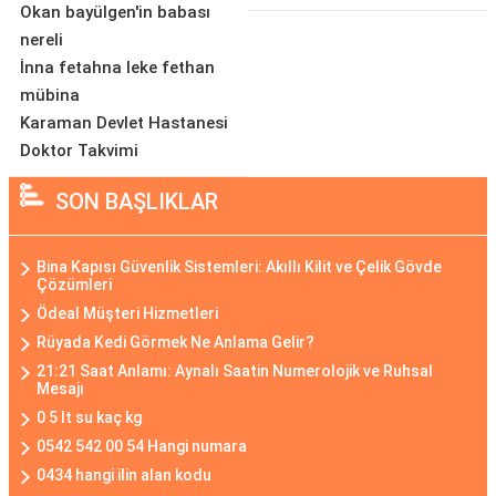
Okan bayülgen'in babası
nereli
İnna fetahna leke fethan
mübina
Karaman Devlet Hastanesi
Doktor Takvimi
SON BAŞLIKLAR
Bina Kapısı Güvenlik Sistemleri: Akıllı Kilit ve Çelik Gövde
Çözümleri
Ödeal Müşteri Hizmetleri
Rüyada Kedi Görmek Ne Anlama Gelir?
21:21 Saat Anlamı: Aynalı Saatin Numerolojik ve Ruhsal
Mesajı
0 5 lt su kaç kg
0542 542 00 54 Hangi numara
0434 hangi ilin alan kodu