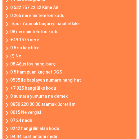
0 532 757 22 22 Kime Ait
0 265 nerenin telefon kodu
.Spor Yapmak başarıyı nasıl etkiler
08 nerenin telefon kodu
+49 1575 nere
0 5 su kaç litre
(!) Ne
08 Ağustos hangi burç
0 5 ham puan kaç net DGS
0535 ile başlayan numara hangi hat
+7 925 hangi ülke kodu
0 numara yumurta ne demek
0850 220 00 00 aramak ücretli mi
0015 Ne vergisi
07 24 nedir
0242 hangi ilin alan kodu
04.44 saat anlamı nedir