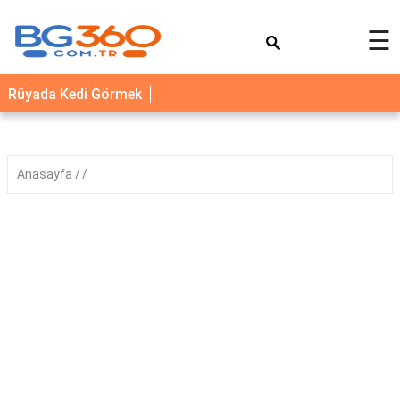
×
☰
YEMEK
Rüyada Kedi Görmek
TARİFLERİ
BİYOGRAFİ
NEDİR
Anasayfa
FAYDALARI
SAĞLIK
İLETİŞİM