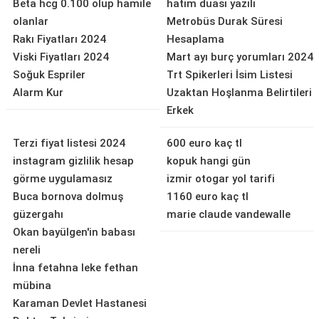
Beta hcg 0.100 olup hamile
hatim duası yazılı
olanlar
Metrobüs Durak Süresi
Rakı Fiyatları 2024
Hesaplama
Viski Fiyatları 2024
Mart ayı burç yorumları 2024
Soğuk Espriler
Trt Spikerleri İsim Listesi
Alarm Kur
Uzaktan Hoşlanma Belirtileri
Erkek
Terzi fiyat listesi 2024
600 euro kaç tl
instagram gizlilik hesap
kopuk hangi gün
görme uygulamasız
izmir otogar yol tarifi
Buca bornova dolmuş
1160 euro kaç tl
güzergahı
marie claude vandewalle
Okan bayülgen'in babası
nereli
İnna fetahna leke fethan
mübina
Karaman Devlet Hastanesi