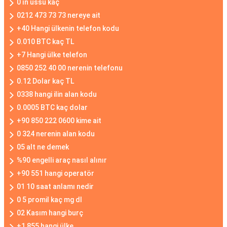
0 ın üssü kaç
0212 473 73 73 nereye ait
+40 Hangi ülkenin telefon kodu
0.010 BTC kaç TL
+7 Hangi ülke telefon
0850 252 40 00 nerenin telefonu
0.12 Dolar kaç TL
0338 hangi ilin alan kodu
0.0005 BTC kaç dolar
+90 850 222 0600 kime ait
0 324 nerenin alan kodu
05 alt ne demek
%90 engelli araç nasıl alınır
+90 551 hangi operatör
01 10 saat anlamı nedir
0 5 promil kaç mg dl
02 Kasım hangi burç
+1 855 hangi ülke