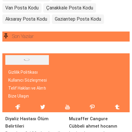
Van Posta Kodu
Çanakkale Posta Kodu
Aksaray Posta Kodu
Gaziantep Posta Kodu
Son Yazılar
Gizlilik Politikası
Kullanıcı Sözleşmesi
Telif Hakları ve Alıntı
Bize Ulaşın
Diyaliz Hastası Ölüm
Muzaffer Cangure
Belirtileri
Cübbeli ahmet hocanın