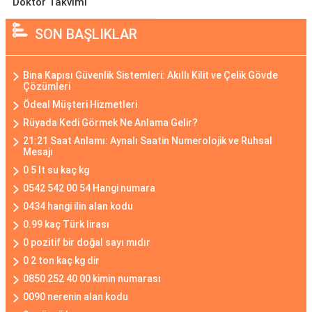
Doktor Takvimi
SON BAŞLIKLAR
Bina Kapısı Güvenlik Sistemleri: Akıllı Kilit ve Çelik Gövde
Çözümleri
Ödeal Müşteri Hizmetleri
Rüyada Kedi Görmek Ne Anlama Gelir?
21:21 Saat Anlamı: Aynalı Saatin Numerolojik ve Ruhsal
Mesajı
0 5 lt su kaç kg
0542 542 00 54 Hangi numara
0434 hangi ilin alan kodu
0.99 kaç Türk lirası
0 pozitif bir doğal sayı mıdır
0 2 ton kaç kg dir
0850 252 40 00 kimin numarası
0090 nerenin alan kodu