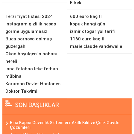
Erkek
Terzi fiyat listesi 2024
600 euro kaç tl
instagram gizlilik hesap
kopuk hangi gün
görme uygulamasız
izmir otogar yol tarifi
Buca bornova dolmuş
1160 euro kaç tl
güzergahı
marie claude vandewalle
Okan bayülgen'in babası
nereli
İnna fetahna leke fethan
mübina
Karaman Devlet Hastanesi
Doktor Takvimi
SON BAŞLIKLAR
Bina Kapısı Güvenlik Sistemleri: Akıllı Kilit ve Çelik Gövde
Çözümleri