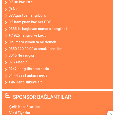
0 5 su kaç litre
(!) Ne
08 Ağustos hangi burç
0 5 ham puan kaç net DGS
0535 ile başlayan numara hangi hat
+7 925 hangi ülke kodu
0 numara yumurta ne demek
0850 220 00 00 aramak ücretli mi
0015 Ne vergisi
07 24 nedir
0242 hangi ilin alan kodu
04.44 saat anlamı nedir
+46 Hangi ülkeye ait
SPONSOR BAĞLANTILAR
Çelik Kapı Fiyatları
Viski Fiyatları