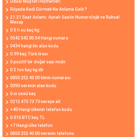
Ödeal Müşteri Hizmetleri
Rüyada Kedi Görmek Ne Anlama Gelir?
21:21 Saat Anlamı: Aynalı Saatin Numerolojik ve Ruhsal
Mesajı
0 5 lt su kaç kg
0542 542 00 54 Hangi numara
0434 hangi ilin alan kodu
0.99 kaç Türk lirası
0 pozitif bir doğal sayı mıdır
0 2 ton kaç kg dir
0850 252 40 00 kimin numarası
0090 nerenin alan kodu
0 ın üssü kaç
0212 473 73 73 nereye ait
+40 Hangi ülkenin telefon kodu
0.010 BTC kaç TL
+7 Hangi ülke telefon
0850 252 40 00 nerenin telefonu