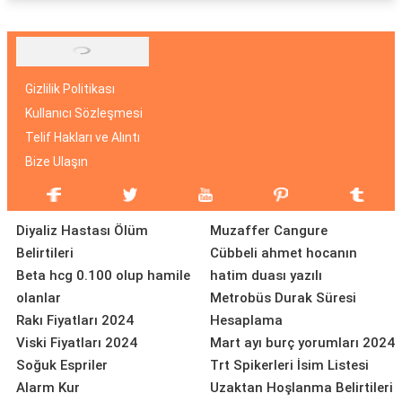
Gizlilik Politikası
Kullanıcı Sözleşmesi
Telif Hakları ve Alıntı
Bize Ulaşın
Diyaliz Hastası Ölüm
Muzaffer Cangure
Belirtileri
Cübbeli ahmet hocanın
Beta hcg 0.100 olup hamile
hatim duası yazılı
olanlar
Metrobüs Durak Süresi
Rakı Fiyatları 2024
Hesaplama
Viski Fiyatları 2024
Mart ayı burç yorumları 2024
Soğuk Espriler
Trt Spikerleri İsim Listesi
Alarm Kur
Uzaktan Hoşlanma Belirtileri