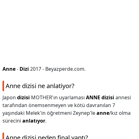
Anne
-
Dizi
2017 - Beyazperde.com.
Anne dizisi ne anlatiyor?
Japon
dizisi
MOTHER'ın uyarlaması
ANNE dizisi
annesi
tarafından önemsenmeyen ve kötü davranılan 7
yaşındaki Melek'in öğretmeni Zeynep'le
anne
/kız olma
sürecini
anlatıyor
.
Anne dizisi neden final yaptı?