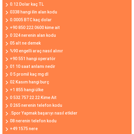
0.12 Dolar kaç TL
0338 hangi ilin alan kodu
0.0005 BTC kaç dolar
+90 850 222 0600 kime ait
0 324 nerenin alan kodu
05 alt ne demek
%90 engelli araç nasıl alınır
+90 551 hangi operatör
01 10 saat anlamı nedir
0 5 promil kaç mg dl
02 Kasım hangi burç
+1 855 hangi ülke
0 532 757 22 22 Kime Ait
0 265 nerenin telefon kodu
.Spor Yapmak başarıyı nasıl etkiler
08 nerenin telefon kodu
+49 1575 nere