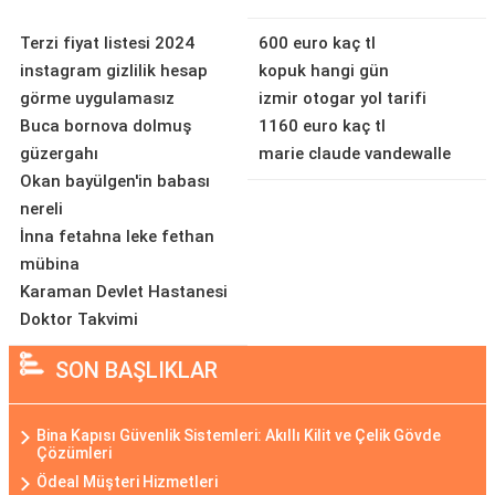
Terzi fiyat listesi 2024
600 euro kaç tl
instagram gizlilik hesap
kopuk hangi gün
görme uygulamasız
izmir otogar yol tarifi
Buca bornova dolmuş
1160 euro kaç tl
güzergahı
marie claude vandewalle
Okan bayülgen'in babası
nereli
İnna fetahna leke fethan
mübina
Karaman Devlet Hastanesi
Doktor Takvimi
SON BAŞLIKLAR
Bina Kapısı Güvenlik Sistemleri: Akıllı Kilit ve Çelik Gövde
Çözümleri
Ödeal Müşteri Hizmetleri