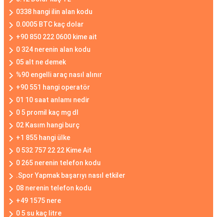
0338 hangi ilin alan kodu
0.0005 BTC kaç dolar
+90 850 222 0600 kime ait
0 324 nerenin alan kodu
05 alt ne demek
%90 engelli araç nasıl alınır
+90 551 hangi operatör
01 10 saat anlamı nedir
0 5 promil kaç mg dl
02 Kasım hangi burç
+1 855 hangi ülke
0 532 757 22 22 Kime Ait
0 265 nerenin telefon kodu
.Spor Yapmak başarıyı nasıl etkiler
08 nerenin telefon kodu
+49 1575 nere
0 5 su kaç litre