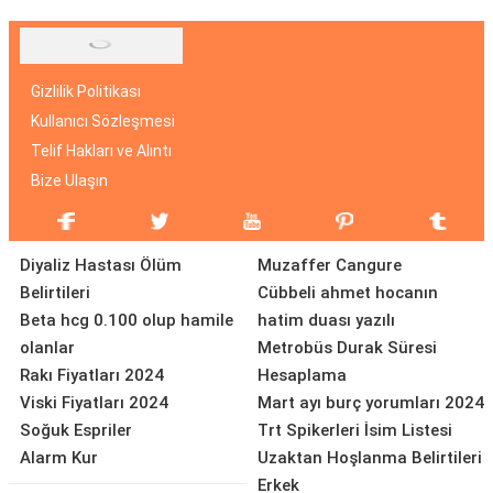
Gizlilik Politikası
Kullanıcı Sözleşmesi
Telif Hakları ve Alıntı
Bize Ulaşın
Diyaliz Hastası Ölüm
Muzaffer Cangure
Belirtileri
Cübbeli ahmet hocanın
Beta hcg 0.100 olup hamile
hatim duası yazılı
olanlar
Metrobüs Durak Süresi
Rakı Fiyatları 2024
Hesaplama
Viski Fiyatları 2024
Mart ayı burç yorumları 2024
Soğuk Espriler
Trt Spikerleri İsim Listesi
Alarm Kur
Uzaktan Hoşlanma Belirtileri
Erkek