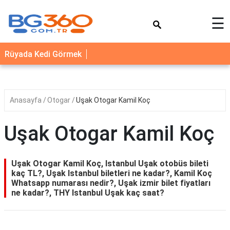
×
☰
YEMEK
Rüyada Kedi Görmek
TARİFLERİ
BİYOGRAFİ
NEDİR
Anasayfa
Otogar
Uşak Otogar Kamil Koç
FAYDALARI
Uşak Otogar Kamil Koç
SAĞLIK
İLETİŞİM
Uşak Otogar Kamil Koç, Istanbul Uşak otobüs bileti
kaç TL?, Uşak Istanbul biletleri ne kadar?, Kamil Koç
Whatsapp numarası nedir?, Uşak izmir bilet fiyatları
ne kadar?, THY Istanbul Uşak kaç saat?