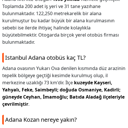
Toplamda 200 adet iş yeri ve 31 tane yazıhane
bulunmaktadır. 122,250 metrekarelik bir alana
kurulmuştur bu kadar büyük bir alana kurulmasının
sebebi ise ilerde ihtiyaç halinde kolaylıkla
büyütebilmektir. Otogarda birçok yerel otobüs firması
bulunmaktadır.
Istanbul Adana otobüs kaç TL?
Adana ovasının Yukarı Ova denilen kısmında düz arazinin
tepelik bölgeye geçtiği kesimde kurulmuş olup, il
merkezine uzaklığı 73 km'dir. İlçe
kuzeyde Kayseri,
Yahyalı, Feke, Saimbeyli; doğuda Osmaniye, Kadirli;
güneyde Ceyhan, İmamoğlu; Batıda Aladağ ilçeleriyle
çevrilmiştir
.
Adana Kozan nereye yakın?