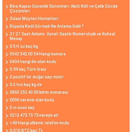
Bina Kapısı Güvenlik Sistemleri: Akıllı Kilit ve Çelik Gövde
Çözümleri
Ödeal Müşteri Hizmetleri
Rüyada Kedi Görmek Ne Anlama Gelir?
21:21 Saat Anlamı: Aynalı Saatin Numerolojik ve Ruhsal
Mesajı
0 5 lt su kaç kg
0542 542 00 54 Hangi numara
0434 hangi ilin alan kodu
0.99 kaç Türk lirası
0 pozitif bir doğal sayı mıdır
0 2 ton kaç kg dir
0850 252 40 00 kimin numarası
0090 nerenin alan kodu
0 ın üssü kaç
0212 473 73 73 nereye ait
+40 Hangi ülkenin telefon kodu
0.010 BTC kaç TL