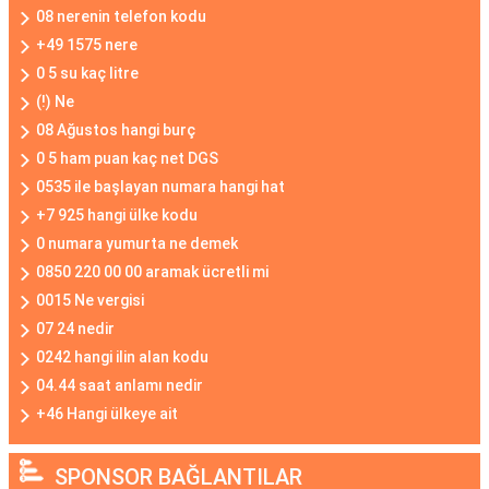
08 nerenin telefon kodu
+49 1575 nere
0 5 su kaç litre
(!) Ne
08 Ağustos hangi burç
0 5 ham puan kaç net DGS
0535 ile başlayan numara hangi hat
+7 925 hangi ülke kodu
0 numara yumurta ne demek
0850 220 00 00 aramak ücretli mi
0015 Ne vergisi
07 24 nedir
0242 hangi ilin alan kodu
04.44 saat anlamı nedir
+46 Hangi ülkeye ait
SPONSOR BAĞLANTILAR