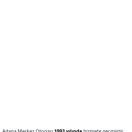
Adana Merkez Otogarı
1993 yılında
hizmete geçmiştir.