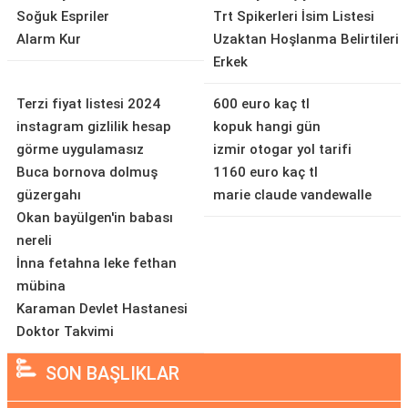
Soğuk Espriler
Trt Spikerleri İsim Listesi
Alarm Kur
Uzaktan Hoşlanma Belirtileri
Erkek
Terzi fiyat listesi 2024
600 euro kaç tl
instagram gizlilik hesap
kopuk hangi gün
görme uygulamasız
izmir otogar yol tarifi
Buca bornova dolmuş
1160 euro kaç tl
güzergahı
marie claude vandewalle
Okan bayülgen'in babası
nereli
İnna fetahna leke fethan
mübina
Karaman Devlet Hastanesi
Doktor Takvimi
SON BAŞLIKLAR