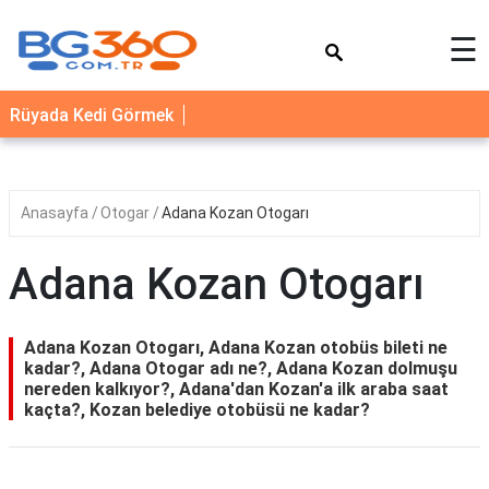
×
☰
YEMEK
Rüyada Kedi Görmek
TARİFLERİ
BİYOGRAFİ
NEDİR
Anasayfa
Otogar
Adana Kozan Otogarı
FAYDALARI
Adana Kozan Otogarı
SAĞLIK
İLETİŞİM
Adana Kozan Otogarı, Adana Kozan otobüs bileti ne
kadar?, Adana Otogar adı ne?, Adana Kozan dolmuşu
nereden kalkıyor?, Adana'dan Kozan'a ilk araba saat
kaçta?, Kozan belediye otobüsü ne kadar?