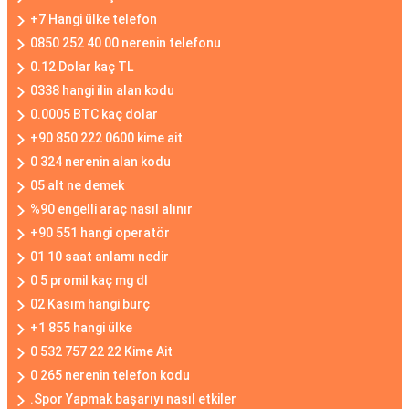
+7 Hangi ülke telefon
0850 252 40 00 nerenin telefonu
0.12 Dolar kaç TL
0338 hangi ilin alan kodu
0.0005 BTC kaç dolar
+90 850 222 0600 kime ait
0 324 nerenin alan kodu
05 alt ne demek
%90 engelli araç nasıl alınır
+90 551 hangi operatör
01 10 saat anlamı nedir
0 5 promil kaç mg dl
02 Kasım hangi burç
+1 855 hangi ülke
0 532 757 22 22 Kime Ait
0 265 nerenin telefon kodu
.Spor Yapmak başarıyı nasıl etkiler