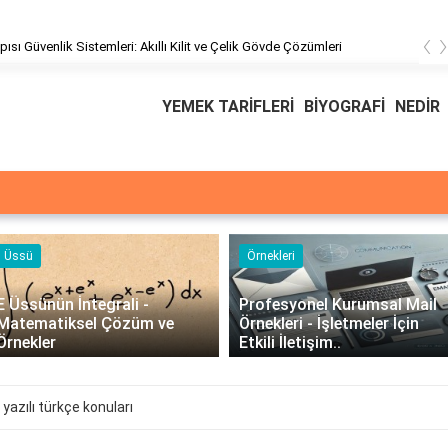
‹
pısı Güvenlik Sistemleri: Akıllı Kilit ve Çelik Gövde Çözümleri
YEMEK TARİFLERİ
BİYOGRAFİ
NEDİR
Üssü
Örnekleri
E Üssünün İntegrali -
Profesyonel Kurumsal Mail
Matematiksel Çözüm ve
Örnekleri - İşletmeler İçin
Örnekler
Etkili İletişim..
yazılı türkçe konuları