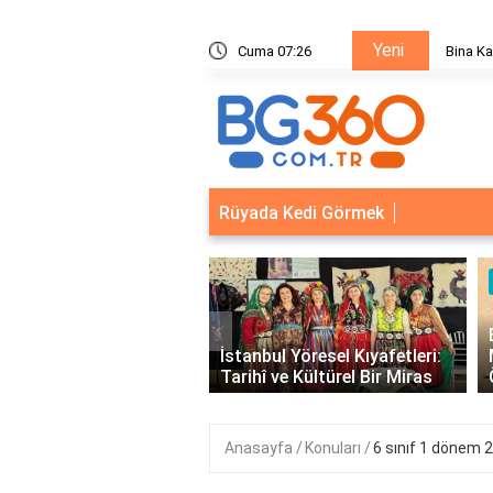
Yeni
ik Sistemleri: Akıllı Kilit ve Çelik Gövde Çözümleri
Cuma 07:26
Bina Ka
Rüyada Kedi Görmek
‹
cık Marul mu, Düz Marul
İstanbul Yöresel Kıyafetleri:
ha Faydalı?
Tarihî ve Kültürel Bir Miras
Anasayfa
Konuları
6 sınıf 1 dönem 2 