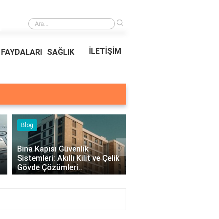
›
Bina Kapısı Güvenlik Sistemleri: Akıllı Kilit ve Çelik Gövde Çözümleri
İLETİŞİM
FAYDALARI
SAĞLIK
Blog
›
Bina Kapısı Güvenlik
Sistemleri: Akıllı Kilit ve Çelik
Kıvırcık Marul mu, Düz
Gövde Çözümleri..
mu Daha Faydalı?