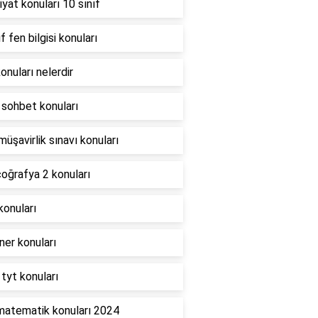
yat konuları 10 sınıf
ıf fen bilgisi konuları
onuları nelerdir
 sohbet konuları
müşavirlik sınavı konuları
oğrafya 2 konuları
konuları
er konuları
 tyt konuları
matematik konuları 2024