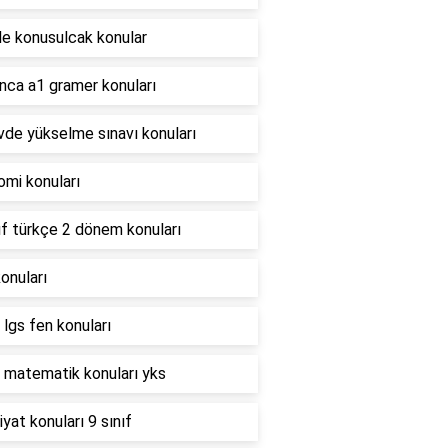
le konusulcak konular
nca a1 gramer konuları
de yükselme sınavı konuları
mi konuları
ıf türkçe 2 dönem konuları
konuları
lgs fen konuları
 matematik konuları yks
yat konuları 9 sınıf