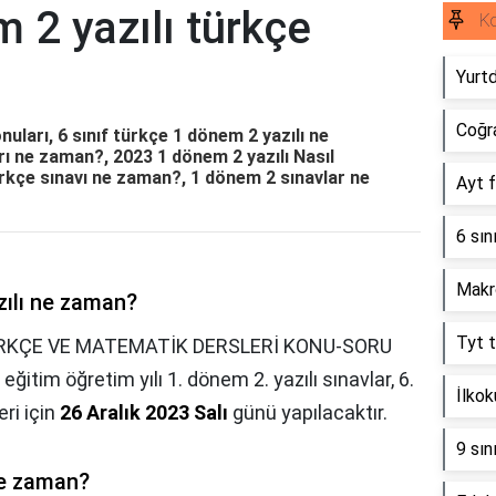
m 2 yazılı türkçe
Ko
Yurtd
Coğra
nuları, 6 sınıf türkçe 1 dönem 2 yazılı ne
rı ne zaman?, 2023 1 dönem 2 yazılı Nasıl
rkçe sınavı ne zaman?, 1 dönem 2 sınavlar ne
Ayt f
6 sın
Makro
zılı ne zaman?
Tyt 
RKÇE VE MATEMATİK DERSLERİ KONU-SORU
tim öğretim yılı 1. dönem 2. yazılı sınavlar, 6.
İlkok
ri için
26 Aralık 2023 Salı
günü yapılacaktır.
9 sın
ne zaman?