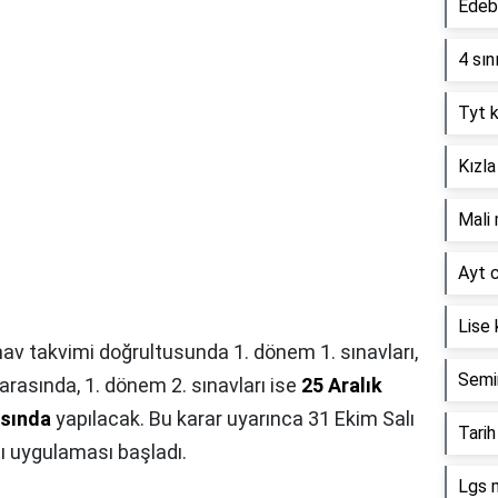
Edebi
4 sın
Tyt k
Kızla
Mali 
Ayt c
Lise 
nav takvimi doğrultusunda 1. dönem 1. sınavları,
Semin
arasında, 1. dönem 2. sınavları ise
25 Aralık
asında
yapılacak. Bu karar uyarınca 31 Ekim Salı
Tarih
ı uygulaması başladı.
Lgs 