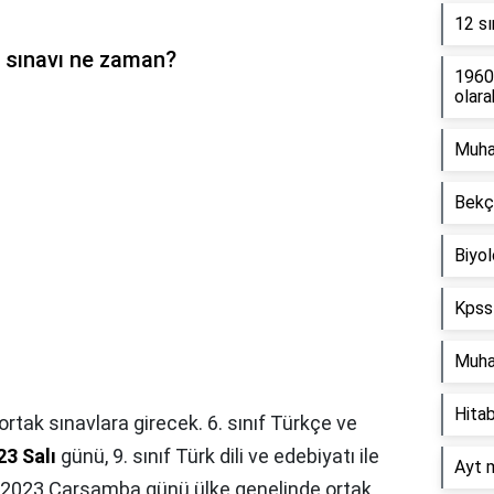
12 sı
e sınavı ne zaman?
1960 
olara
Muha
Bekçi
Biyol
Kpss 
Muha
Hitab
r ortak sınavlara girecek. 6. sınıf Türkçe ve
23 Salı
günü, 9. sınıf Türk dili ve edebiyatı ile
Ayt 
k 2023 Çarşamba günü ülke genelinde ortak