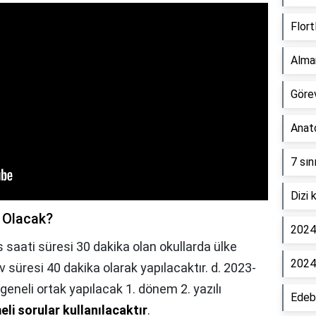
Flort
Alma
Görev
Anato
7 sın
Dizi 
l Olacak?
2024 
 saati süresi 30 dakika olan okullarda ülke
2024
av süresi 40 dakika olarak yapılacaktır. d. 2023-
geneli ortak yapılacak 1. dönem 2. yazılı
Edebi
i sorular kullanılacaktır
.