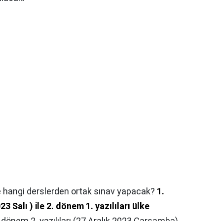
de hangi derslerden ortak sınav yapacak?
1.
3 Salı ) ile 2. dönem 1. yazılıları ülke
. dönem 2. yazılıları (27 Aralık 2023 Çarşamba)