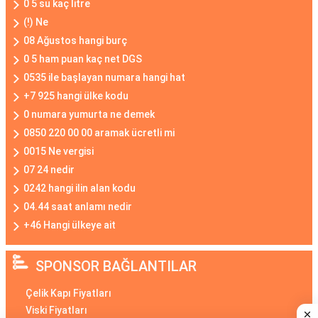
0 5 su kaç litre
(!) Ne
08 Ağustos hangi burç
0 5 ham puan kaç net DGS
0535 ile başlayan numara hangi hat
+7 925 hangi ülke kodu
0 numara yumurta ne demek
0850 220 00 00 aramak ücretli mi
0015 Ne vergisi
07 24 nedir
0242 hangi ilin alan kodu
04.44 saat anlamı nedir
+46 Hangi ülkeye ait
SPONSOR BAĞLANTILAR
Çelik Kapı Fiyatları
Viski Fiyatları