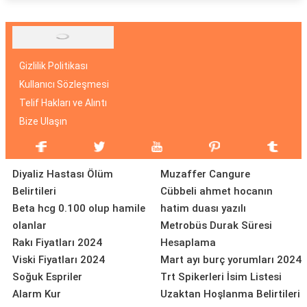
Gizlilik Politikası
Kullanıcı Sözleşmesi
Telif Hakları ve Alıntı
Bize Ulaşın
Diyaliz Hastası Ölüm
Muzaffer Cangure
Belirtileri
Cübbeli ahmet hocanın
Beta hcg 0.100 olup hamile
hatim duası yazılı
olanlar
Metrobüs Durak Süresi
Rakı Fiyatları 2024
Hesaplama
Viski Fiyatları 2024
Mart ayı burç yorumları 2024
Soğuk Espriler
Trt Spikerleri İsim Listesi
Alarm Kur
Uzaktan Hoşlanma Belirtileri