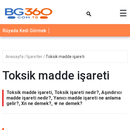
×
☰
YEMEK
Rüyada Kedi Görmek
TARİFLERİ
BİYOGRAFİ
NEDİR
Anasayfa
İşaretler
Toksik madde işareti
FAYDALARI
Toksik madde işareti
SAĞLIK
İLETİŞİM
Toksik madde işareti, Toksik işareti nedir?, Aşındırıcı
madde işareti nedir?, Yanıcı madde işareti ne anlama
gelir?, Xn ne demek?, ☣ ne demek?