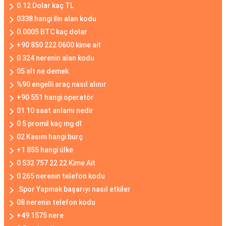
0.12 Dolar kaç TL
0338 hangi ilin alan kodu
0.0005 BTC kaç dolar
+90 850 222 0600 kime ait
0 324 nerenin alan kodu
05 alt ne demek
%90 engelli araç nasıl alınır
+90 551 hangi operatör
01 10 saat anlamı nedir
0 5 promil kaç mg dl
02 Kasım hangi burç
+1 855 hangi ülke
0 532 757 22 22 Kime Ait
0 265 nerenin telefon kodu
.Spor Yapmak başarıyı nasıl etkiler
08 nerenin telefon kodu
+49 1575 nere