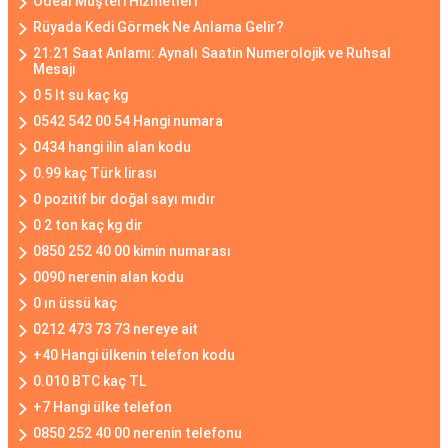
Ödeal Müşteri Hizmetleri
Rüyada Kedi Görmek Ne Anlama Gelir?
21:21 Saat Anlamı: Aynalı Saatin Numerolojik ve Ruhsal
Mesajı
0 5 lt su kaç kg
0542 542 00 54 Hangi numara
0434 hangi ilin alan kodu
0.99 kaç Türk lirası
0 pozitif bir doğal sayı mıdır
0 2 ton kaç kg dir
0850 252 40 00 kimin numarası
0090 nerenin alan kodu
0 ın üssü kaç
0212 473 73 73 nereye ait
+40 Hangi ülkenin telefon kodu
0.010 BTC kaç TL
+7 Hangi ülke telefon
0850 252 40 00 nerenin telefonu