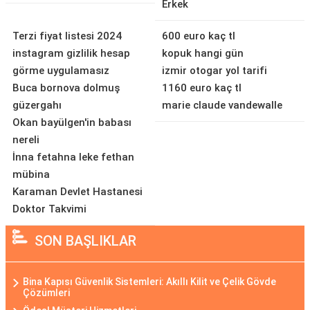
Erkek
Terzi fiyat listesi 2024
600 euro kaç tl
instagram gizlilik hesap
kopuk hangi gün
görme uygulamasız
izmir otogar yol tarifi
Buca bornova dolmuş
1160 euro kaç tl
güzergahı
marie claude vandewalle
Okan bayülgen'in babası
nereli
İnna fetahna leke fethan
mübina
Karaman Devlet Hastanesi
Doktor Takvimi
SON BAŞLIKLAR
Bina Kapısı Güvenlik Sistemleri: Akıllı Kilit ve Çelik Gövde
Çözümleri