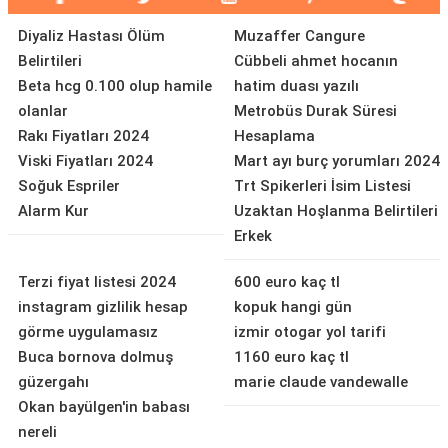
Diyaliz Hastası Ölüm
Muzaffer Cangure
Belirtileri
Cübbeli ahmet hocanın
Beta hcg 0.100 olup hamile
hatim duası yazılı
olanlar
Metrobüs Durak Süresi
Rakı Fiyatları 2024
Hesaplama
Viski Fiyatları 2024
Mart ayı burç yorumları 2024
Soğuk Espriler
Trt Spikerleri İsim Listesi
Alarm Kur
Uzaktan Hoşlanma Belirtileri
Erkek
Terzi fiyat listesi 2024
600 euro kaç tl
instagram gizlilik hesap
kopuk hangi gün
görme uygulamasız
izmir otogar yol tarifi
Buca bornova dolmuş
1160 euro kaç tl
güzergahı
marie claude vandewalle
Okan bayülgen'in babası
nereli