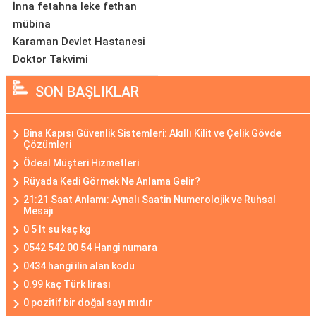
İnna fetahna leke fethan
mübina
Karaman Devlet Hastanesi
Doktor Takvimi
SON BAŞLIKLAR
Bina Kapısı Güvenlik Sistemleri: Akıllı Kilit ve Çelik Gövde
Çözümleri
Ödeal Müşteri Hizmetleri
Rüyada Kedi Görmek Ne Anlama Gelir?
21:21 Saat Anlamı: Aynalı Saatin Numerolojik ve Ruhsal
Mesajı
0 5 lt su kaç kg
0542 542 00 54 Hangi numara
0434 hangi ilin alan kodu
0.99 kaç Türk lirası
0 pozitif bir doğal sayı mıdır