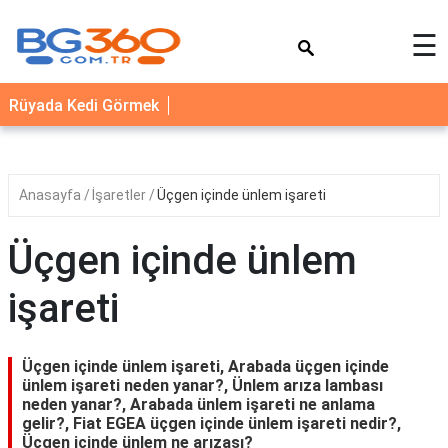
×
☰
YEMEK
Rüyada Kedi Görmek
TARİFLERİ
BİYOGRAFİ
NEDİR
Anasayfa
İşaretler
Üçgen içinde ünlem işareti
FAYDALARI
Üçgen içinde ünlem
SAĞLIK
işareti
İLETİŞİM
Üçgen içinde ünlem işareti, Arabada üçgen içinde
ünlem işareti neden yanar?, Ünlem arıza lambası
neden yanar?, Arabada ünlem işareti ne anlama
gelir?, Fiat EGEA üçgen içinde ünlem işareti nedir?,
Üçgen içinde ünlem ne arızası?