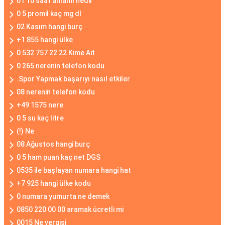
01 10 saat anlamı nedir
0 5 promil kaç mg dl
02 Kasım hangi burç
+1 855 hangi ülke
0 532 757 22 22 Kime Ait
0 265 nerenin telefon kodu
.Spor Yapmak başarıyı nasıl etkiler
08 nerenin telefon kodu
+49 1575 nere
0 5 su kaç litre
(!) Ne
08 Ağustos hangi burç
0 5 ham puan kaç net DGS
0535 ile başlayan numara hangi hat
+7 925 hangi ülke kodu
0 numara yumurta ne demek
0850 220 00 00 aramak ücretli mi
0015 Ne vergisi