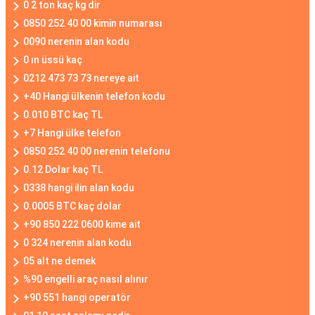
0 2 ton kaç kg dir
0850 252 40 00 kimin numarası
0090 nerenin alan kodu
0 ın üssü kaç
0212 473 73 73 nereye ait
+40 Hangi ülkenin telefon kodu
0.010 BTC kaç TL
+7 Hangi ülke telefon
0850 252 40 00 nerenin telefonu
0.12 Dolar kaç TL
0338 hangi ilin alan kodu
0.0005 BTC kaç dolar
+90 850 222 0600 kime ait
0 324 nerenin alan kodu
05 alt ne demek
%90 engelli araç nasıl alınır
+90 551 hangi operatör