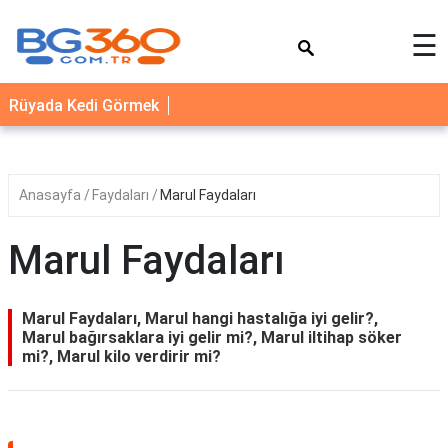
×
☰
YEMEK
Rüyada Kedi Görmek
TARİFLERİ
BİYOGRAFİ
NEDİR
Anasayfa
Faydaları
Marul Faydaları
FAYDALARI
Marul Faydaları
SAĞLIK
İLETİŞİM
Marul Faydaları, Marul hangi hastalığa iyi gelir?,
Marul bağırsaklara iyi gelir mi?, Marul iltihap söker
mi?, Marul kilo verdirir mi?