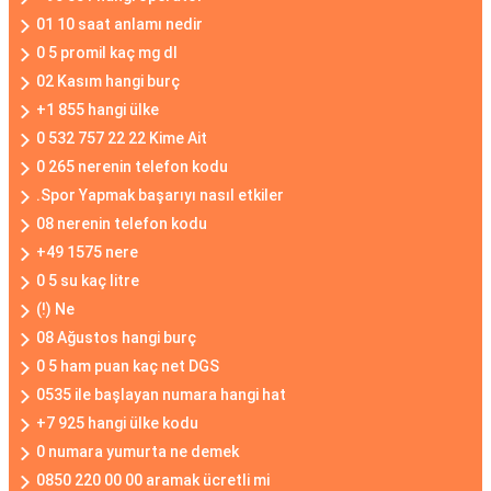
01 10 saat anlamı nedir
0 5 promil kaç mg dl
02 Kasım hangi burç
+1 855 hangi ülke
0 532 757 22 22 Kime Ait
0 265 nerenin telefon kodu
.Spor Yapmak başarıyı nasıl etkiler
08 nerenin telefon kodu
+49 1575 nere
0 5 su kaç litre
(!) Ne
08 Ağustos hangi burç
0 5 ham puan kaç net DGS
0535 ile başlayan numara hangi hat
+7 925 hangi ülke kodu
0 numara yumurta ne demek
0850 220 00 00 aramak ücretli mi