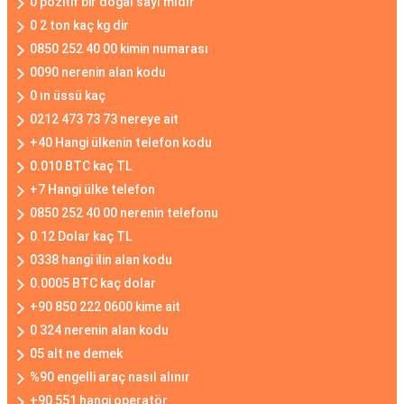
0 pozitif bir doğal sayı mıdır
0 2 ton kaç kg dir
0850 252 40 00 kimin numarası
0090 nerenin alan kodu
0 ın üssü kaç
0212 473 73 73 nereye ait
+40 Hangi ülkenin telefon kodu
0.010 BTC kaç TL
+7 Hangi ülke telefon
0850 252 40 00 nerenin telefonu
0.12 Dolar kaç TL
0338 hangi ilin alan kodu
0.0005 BTC kaç dolar
+90 850 222 0600 kime ait
0 324 nerenin alan kodu
05 alt ne demek
%90 engelli araç nasıl alınır
+90 551 hangi operatör