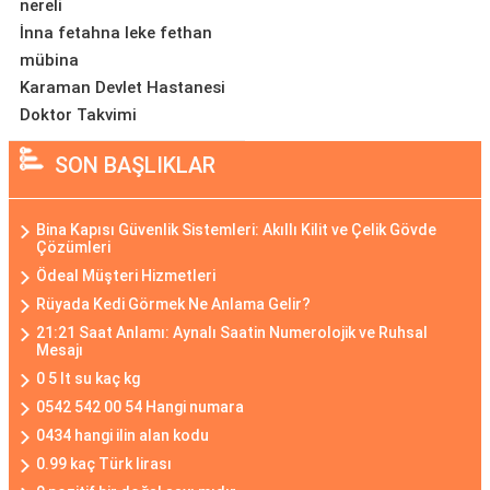
nereli
İnna fetahna leke fethan
mübina
Karaman Devlet Hastanesi
Doktor Takvimi
SON BAŞLIKLAR
Bina Kapısı Güvenlik Sistemleri: Akıllı Kilit ve Çelik Gövde
Çözümleri
Ödeal Müşteri Hizmetleri
Rüyada Kedi Görmek Ne Anlama Gelir?
21:21 Saat Anlamı: Aynalı Saatin Numerolojik ve Ruhsal
Mesajı
0 5 lt su kaç kg
0542 542 00 54 Hangi numara
0434 hangi ilin alan kodu
0.99 kaç Türk lirası