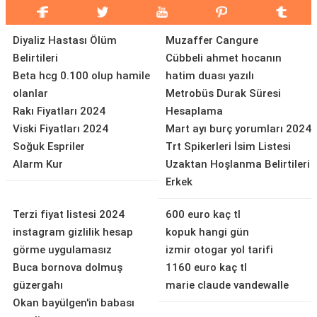
Diyaliz Hastası Ölüm
Muzaffer Cangure
Belirtileri
Cübbeli ahmet hocanın
Beta hcg 0.100 olup hamile
hatim duası yazılı
olanlar
Metrobüs Durak Süresi
Rakı Fiyatları 2024
Hesaplama
Viski Fiyatları 2024
Mart ayı burç yorumları 2024
Soğuk Espriler
Trt Spikerleri İsim Listesi
Alarm Kur
Uzaktan Hoşlanma Belirtileri
Erkek
Terzi fiyat listesi 2024
600 euro kaç tl
instagram gizlilik hesap
kopuk hangi gün
görme uygulamasız
izmir otogar yol tarifi
Buca bornova dolmuş
1160 euro kaç tl
güzergahı
marie claude vandewalle
Okan bayülgen'in babası