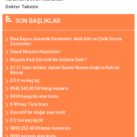
Doktor Takvimi
SON BAŞLIKLAR
Bina Kapısı Güvenlik Sistemleri: Akıllı Kilit ve Çelik Gövde
Çözümleri
Ödeal Müşteri Hizmetleri
Rüyada Kedi Görmek Ne Anlama Gelir?
21:21 Saat Anlamı: Aynalı Saatin Numerolojik ve Ruhsal
Mesajı
0 5 lt su kaç kg
0542 542 00 54 Hangi numara
0434 hangi ilin alan kodu
0.99 kaç Türk lirası
0 pozitif bir doğal sayı mıdır
0 2 ton kaç kg dir
0850 252 40 00 kimin numarası
0090 nerenin alan kodu