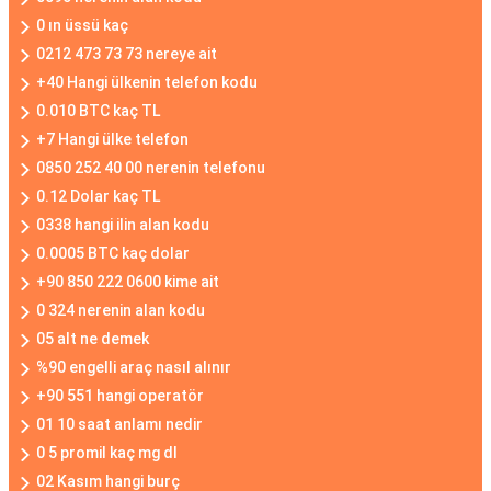
0 ın üssü kaç
0212 473 73 73 nereye ait
+40 Hangi ülkenin telefon kodu
0.010 BTC kaç TL
+7 Hangi ülke telefon
0850 252 40 00 nerenin telefonu
0.12 Dolar kaç TL
0338 hangi ilin alan kodu
0.0005 BTC kaç dolar
+90 850 222 0600 kime ait
0 324 nerenin alan kodu
05 alt ne demek
%90 engelli araç nasıl alınır
+90 551 hangi operatör
01 10 saat anlamı nedir
0 5 promil kaç mg dl
02 Kasım hangi burç