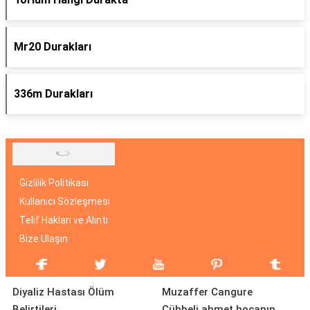
Mr20 Durakları
336m Durakları
Gizlilik Politikası
Kullanıcı Sözleşmesi
Telif Hakları ve Alıntı
Bize Ulaşın
Diyaliz Hastası Ölüm
Muzaffer Cangure
Belirtileri
Cübbeli ahmet hocanın