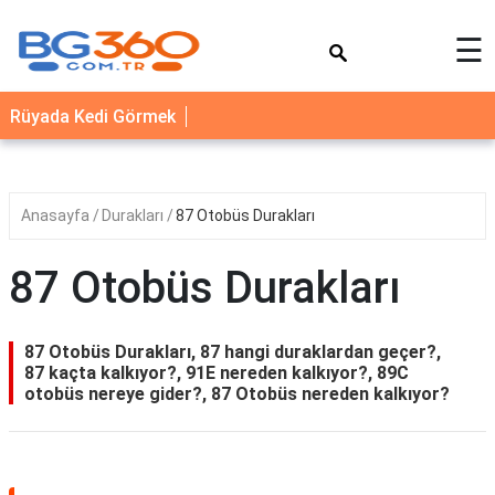
×
☰
YEMEK
Rüyada Kedi Görmek
TARİFLERİ
BİYOGRAFİ
NEDİR
Anasayfa
Durakları
87 Otobüs Durakları
FAYDALARI
87 Otobüs Durakları
SAĞLIK
İLETİŞİM
87 Otobüs Durakları, 87 hangi duraklardan geçer?,
87 kaçta kalkıyor?, 91E nereden kalkıyor?, 89C
otobüs nereye gider?, 87 Otobüs nereden kalkıyor?