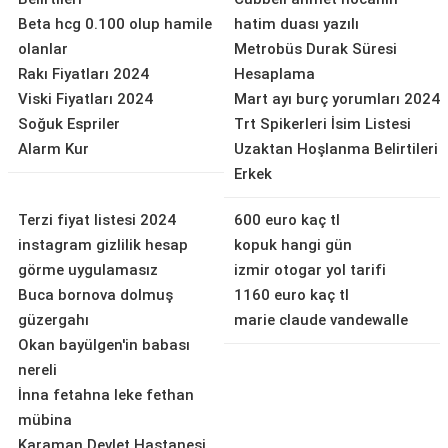
Beta hcg 0.100 olup hamile
hatim duası yazılı
olanlar
Metrobüs Durak Süresi
Rakı Fiyatları 2024
Hesaplama
Viski Fiyatları 2024
Mart ayı burç yorumları 2024
Soğuk Espriler
Trt Spikerleri İsim Listesi
Alarm Kur
Uzaktan Hoşlanma Belirtileri
Erkek
Terzi fiyat listesi 2024
600 euro kaç tl
instagram gizlilik hesap
kopuk hangi gün
görme uygulamasız
izmir otogar yol tarifi
Buca bornova dolmuş
1160 euro kaç tl
güzergahı
marie claude vandewalle
Okan bayülgen'in babası
nereli
İnna fetahna leke fethan
mübina
Karaman Devlet Hastanesi