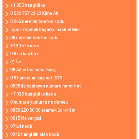
+1 855 hangi ülke
0 532 757 22 22 Kime Ait
0 265 nerenin telefon kodu
.Spor Yapmak başarıyı nasıl etkiler
08 nerenin telefon kodu
+49 1575 nere
0 5 su kaç litre
(!) Ne
08 Ağustos hangi burç
0 5 ham puan kaç net DGS
0535 ile başlayan numara hangi hat
+7 925 hangi ülke kodu
0 numara yumurta ne demek
0850 220 00 00 aramak ücretli mi
0015 Ne vergisi
07 24 nedir
0242 hangi ilin alan kodu