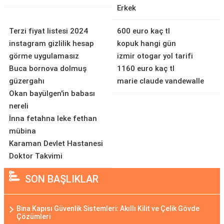
Erkek
Terzi fiyat listesi 2024
600 euro kaç tl
instagram gizlilik hesap
kopuk hangi gün
görme uygulamasız
izmir otogar yol tarifi
Buca bornova dolmuş
1160 euro kaç tl
güzergahı
marie claude vandewalle
Okan bayülgen'in babası
nereli
İnna fetahna leke fethan
mübina
Karaman Devlet Hastanesi
Doktor Takvimi
SON BAŞLIKLAR
Bina Kapısı Güvenlik Sistemleri: Akıllı Kilit ve Çelik Gövde
Çözümleri