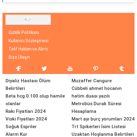
Gizlilik Politikası
Kullanıcı Sözleşmesi
Telif Hakları ve Alıntı
Bize Ulaşın
Diyaliz Hastası Ölüm
Muzaffer Cangure
Belirtileri
Cübbeli ahmet hocanın
Beta hcg 0.100 olup hamile
hatim duası yazılı
olanlar
Metrobüs Durak Süresi
Rakı Fiyatları 2024
Hesaplama
Viski Fiyatları 2024
Mart ayı burç yorumları 2024
Soğuk Espriler
Trt Spikerleri İsim Listesi
Alarm Kur
Uzaktan Hoşlanma Belirtileri