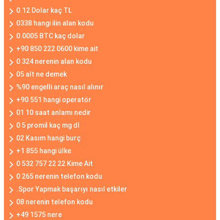
0.12 Dolar kaç TL
0338 hangi ilin alan kodu
0.0005 BTC kaç dolar
+90 850 222 0600 kime ait
0 324 nerenin alan kodu
05 alt ne demek
%90 engelli araç nasıl alınır
+90 551 hangi operatör
01 10 saat anlamı nedir
0 5 promil kaç mg dl
02 Kasım hangi burç
+1 855 hangi ülke
0 532 757 22 22 Kime Ait
0 265 nerenin telefon kodu
.Spor Yapmak başarıyı nasıl etkiler
08 nerenin telefon kodu
+49 1575 nere