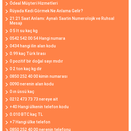
Ödeal Müşteri Hizmetleri
Rüyada Kedi Görmek Ne Anlama Gelir?
21:21 Saat Anlamı: Aynalı Saatin Numerolojik ve Ruhsal
Mesajı
0 5 lt su kaç kg
0542 542 00 54 Hangi numara
0434 hangi ilin alan kodu
0.99 kaç Türk lirası
0 pozitif bir doğal sayı mıdır
0 2 ton kaç kg dir
0850 252 40 00 kimin numarası
0090 nerenin alan kodu
0 ın üssü kaç
0212 473 73 73 nereye ait
+40 Hangi ülkenin telefon kodu
0.010 BTC kaç TL
+7 Hangi ülke telefon
0850 252 40 00 nerenin telefonu