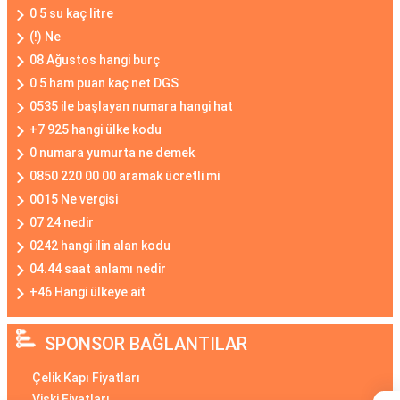
0 5 su kaç litre
(!) Ne
08 Ağustos hangi burç
0 5 ham puan kaç net DGS
0535 ile başlayan numara hangi hat
+7 925 hangi ülke kodu
0 numara yumurta ne demek
0850 220 00 00 aramak ücretli mi
0015 Ne vergisi
07 24 nedir
0242 hangi ilin alan kodu
04.44 saat anlamı nedir
+46 Hangi ülkeye ait
SPONSOR BAĞLANTILAR
Çelik Kapı Fiyatları
Viski Fiyatları