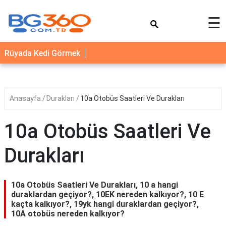
×
☰
YEMEK
Rüyada Kedi Görmek
TARİFLERİ
BİYOGRAFİ
NEDİR
Anasayfa
Durakları
10a Otobüs Saatleri Ve Durakları
FAYDALARI
10a Otobüs Saatleri Ve
SAĞLIK
Durakları
İLETİŞİM
10a Otobüs Saatleri Ve Durakları, 10 a hangi
duraklardan geçiyor?, 10EK nereden kalkıyor?, 10 E
kaçta kalkıyor?, 19yk hangi duraklardan geçiyor?,
10A otobüs nereden kalkıyor?