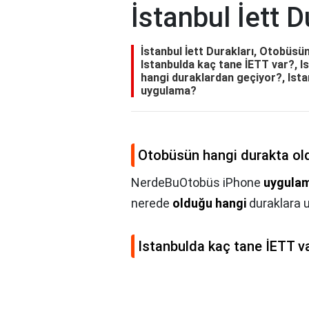
İstanbul İett D
İstanbul İett Durakları, Otobüs
Istanbulda kaç tane İETT var?, I
hangi duraklardan geçiyor?, Ist
uygulama?
Otobüsün hangi durakta o
NerdeBuOtobüs iPhone
uygula
nerede
olduğu hangi
duraklara uğ
Istanbulda kaç tane İETT v