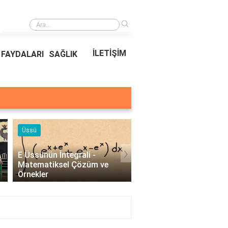
›
Ödeal Müşteri Hizmetleri
İLETİŞİM
FAYDALARI
SAĞLIK
Örnekleri
Blog
›
Profesyonel Kurumsal Mail
Bina Kapısı Güvenlik
Örnekleri - İşletmeler İçin
Sistemleri: Akıllı Kilit 
Etkili İletişim..
Gövde Çözümleri..