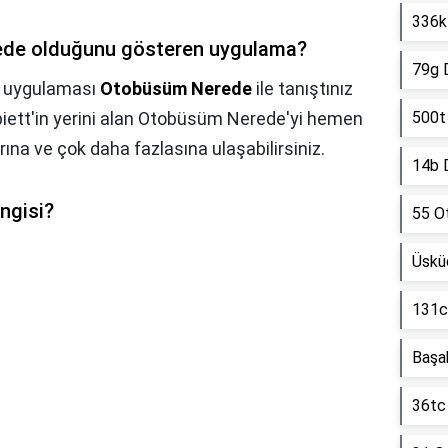
336k 
rede olduğunu gösteren uygulama?
79g D
me uygulaması
Otobüsüm Nerede
ile tanıştınız
iett'in yerini alan Otobüsüm Nerede'yi hemen
500t
ına ve çok daha fazlasına ulaşabilirsiniz.
14b D
ngisi?
55 O
Üskü
131c 
Başak
36tc 