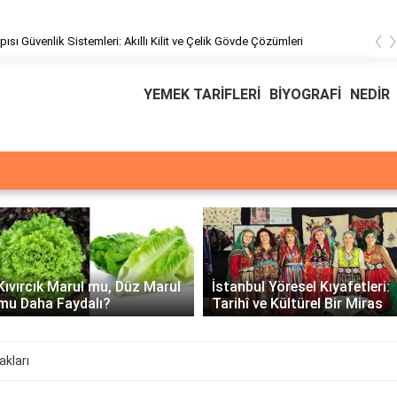
‹
pısı Güvenlik Sistemleri: Akıllı Kilit ve Çelik Gövde Çözümleri
YEMEK TARİFLERİ
BİYOGRAFİ
NEDİR
Üssü
E Üssünün İntegrali -
İstanbul Yöresel Kıyafetleri:
Matematiksel Çözüm ve
Tarihî ve Kültürel Bir Miras
Örnekler
akları