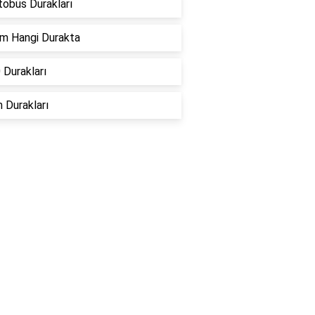
tobüs Durakları
um Hangi Durakta
 Durakları
 Durakları