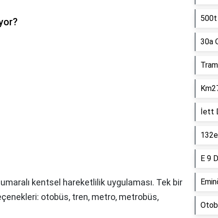
500t 
yor?
30a 
Tram
Km27 
İett
132e 
E 9 D
maralı kentsel hareketlilik uygulaması. Tek bir
Emin
enekleri: otobüs, tren, metro, metrobüs,
Otob