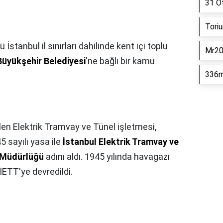
31 O
Tori
stanbul il sınırları dahilinde kent içi toplu
Mr20
Büyükşehir Belediyesi
'ne bağlı bir kamu
336m
tilen Elektrik Tramvay ve Tünel işletmesi,
45 sayılı yasa ile
İstanbul Elektrik Tramvay ve
 Müdürlüğü
adını aldı. 1945 yılında havagazı
 İETT'ye devredildi.