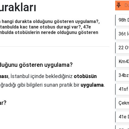
urakları
Du
98h D
ün hangi durakta olduğunu gösteren uygulama?,
stanbulda kac tane otobus duragi var?, 47e
anbulda otobüslerin nerede olduğunu gösteren
36t İ
22 O
Km43
lduğunu gösteren uygulama?
34bz 
ması
, İstanbul içinde beklediğiniz
otobüsün
radığı gibi bilgileri sunan pratik bir
uygulama
.
41sf 
ar?
Çekm
41e D