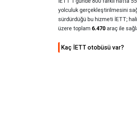
İETT 1 günde 800 farklı hatta 55 
yolculuk gerçekleştirilmesini sa
sürdürdüğü bu hizmeti İETT; hal
üzere toplam
6.470
araç ile sağ
Kaç İETT otobüsü var?