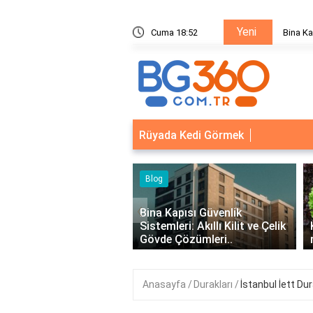
Yeni
ik Sistemleri: Akıllı Kilit ve Çelik Gövde Çözümleri
Cuma 18:52
Bina Ka
Rüyada Kedi Görmek
‹
Kapısı Güvenlik
mleri: Akıllı Kilit ve Çelik
Kıvırcık Marul mu, Düz Marul
e Çözümleri..
mu Daha Faydalı?
Anasayfa
Durakları
İstanbul İett Dur