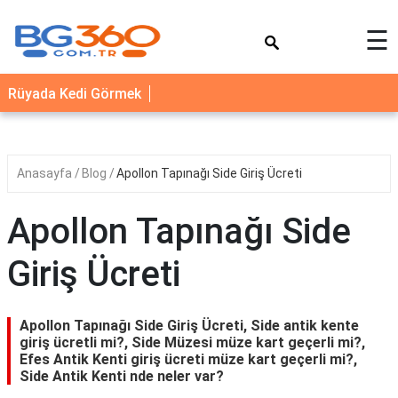
×
☰
YEMEK
Rüyada Kedi Görmek
TARİFLERİ
BİYOGRAFİ
NEDİR
Anasayfa
Blog
Apollon Tapınağı Side Giriş Ücreti
FAYDALARI
Apollon Tapınağı Side
SAĞLIK
Giriş Ücreti
İLETİŞİM
Apollon Tapınağı Side Giriş Ücreti, Side antik kente
giriş ücretli mi?, Side Müzesi müze kart geçerli mi?,
Efes Antik Kenti giriş ücreti müze kart geçerli mi?,
Side Antik Kenti nde neler var?