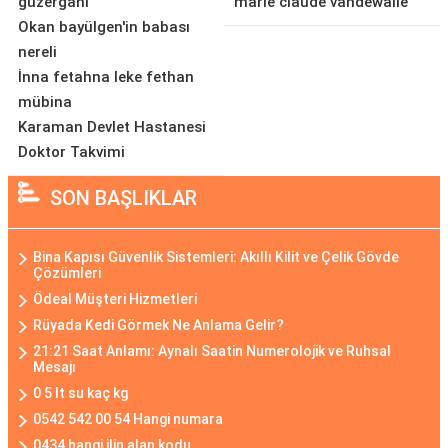
güzergahı
marie claude vandewalle
Okan bayülgen'in babası
nereli
İnna fetahna leke fethan
mübina
Karaman Devlet Hastanesi
Doktor Takvimi
SON BAŞLIKLAR
Bina Kapısı Güvenlik Sistemleri: Akıllı Kilit ve Çelik Gövde
Çözümleri
Ödeal Müşteri Hizmetleri
Rüyada Kedi Görmek Ne Anlama Gelir?
21:21 Saat Anlamı: Aynalı Saatin Numerolojik ve Ruhsal
Mesajı
0 5 lt su kaç kg
0542 542 00 54 Hangi numara
0434 hangi ilin alan kodu