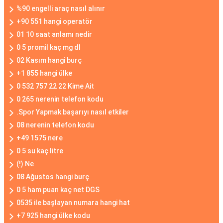
%90 engelli araç nasıl alınır
+90 551 hangi operatör
01 10 saat anlamı nedir
0 5 promil kaç mg dl
02 Kasım hangi burç
+1 855 hangi ülke
0 532 757 22 22 Kime Ait
0 265 nerenin telefon kodu
.Spor Yapmak başarıyı nasıl etkiler
08 nerenin telefon kodu
+49 1575 nere
0 5 su kaç litre
(!) Ne
08 Ağustos hangi burç
0 5 ham puan kaç net DGS
0535 ile başlayan numara hangi hat
+7 925 hangi ülke kodu