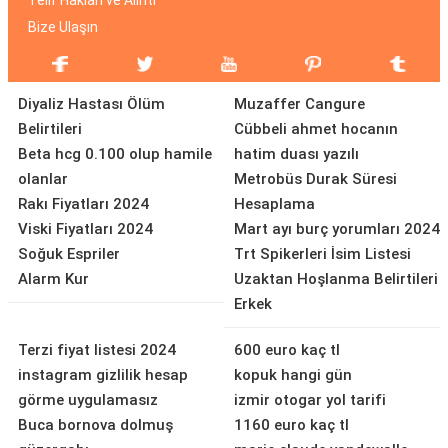
Telif Hakları ve Alıntı
Bize Ulaşın
Diyaliz Hastası Ölüm
Muzaffer Cangure
Belirtileri
Cübbeli ahmet hocanın
Beta hcg 0.100 olup hamile
hatim duası yazılı
olanlar
Metrobüs Durak Süresi
Rakı Fiyatları 2024
Hesaplama
Viski Fiyatları 2024
Mart ayı burç yorumları 2024
Soğuk Espriler
Trt Spikerleri İsim Listesi
Alarm Kur
Uzaktan Hoşlanma Belirtileri
Erkek
Terzi fiyat listesi 2024
600 euro kaç tl
instagram gizlilik hesap
kopuk hangi gün
görme uygulamasız
izmir otogar yol tarifi
Buca bornova dolmuş
1160 euro kaç tl