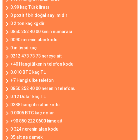
0.99 kaç Türk lirası
0 pozitif bir doğal sayı mıdır
0 2 ton kaç kg dir
0850 252 40 00 kimin numarası
0090 nerenin alan kodu
0 ın üssü kaç
0212 473 73 73 nereye ait
+40 Hangi ülkenin telefon kodu
0.010 BTC kaç TL
+7 Hangi ülke telefon
0850 252 40 00 nerenin telefonu
0.12 Dolar kaç TL
0338 hangi ilin alan kodu
0.0005 BTC kaç dolar
+90 850 222 0600 kime ait
0 324 nerenin alan kodu
05 alt ne demek