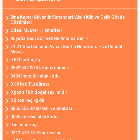
Bina Kapısı Güvenlik Sistemleri: Akıllı Kilit ve Çelik Gövde
Çözümleri
Ödeal Müşteri Hizmetleri
Rüyada Kedi Görmek Ne Anlama Gelir?
21:21 Saat Anlamı: Aynalı Saatin Numerolojik ve Ruhsal
Mesajı
0 5 lt su kaç kg
0542 542 00 54 Hangi numara
0434 hangi ilin alan kodu
0.99 kaç Türk lirası
0 pozitif bir doğal sayı mıdır
0 2 ton kaç kg dir
0850 252 40 00 kimin numarası
0090 nerenin alan kodu
0 ın üssü kaç
0212 473 73 73 nereye ait