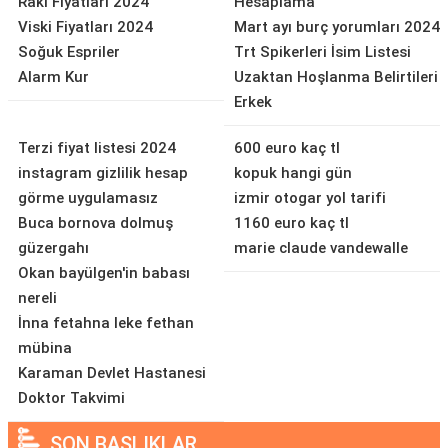
Rakı Fiyatları 2024
Hesaplama
Viski Fiyatları 2024
Mart ayı burç yorumları 2024
Soğuk Espriler
Trt Spikerleri İsim Listesi
Alarm Kur
Uzaktan Hoşlanma Belirtileri
Erkek
Terzi fiyat listesi 2024
600 euro kaç tl
instagram gizlilik hesap
kopuk hangi gün
görme uygulamasız
izmir otogar yol tarifi
Buca bornova dolmuş
1160 euro kaç tl
güzergahı
marie claude vandewalle
Okan bayülgen'in babası
nereli
İnna fetahna leke fethan
mübina
Karaman Devlet Hastanesi
Doktor Takvimi
SON BAŞLIKLAR