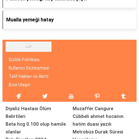
Mualla yemeği hatay
Gizlilik Politikası
Kullanıcı Sözleşmesi
Telif Hakları ve Alıntı
Bize Ulaşın
Diyaliz Hastası Ölüm
Muzaffer Cangure
Belirtileri
Cübbeli ahmet hocanın
Beta hcg 0.100 olup hamile
hatim duası yazılı
olanlar
Metrobüs Durak Süresi