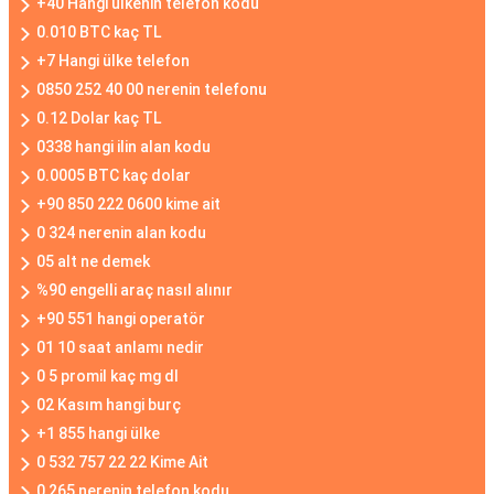
+40 Hangi ülkenin telefon kodu
0.010 BTC kaç TL
+7 Hangi ülke telefon
0850 252 40 00 nerenin telefonu
0.12 Dolar kaç TL
0338 hangi ilin alan kodu
0.0005 BTC kaç dolar
+90 850 222 0600 kime ait
0 324 nerenin alan kodu
05 alt ne demek
%90 engelli araç nasıl alınır
+90 551 hangi operatör
01 10 saat anlamı nedir
0 5 promil kaç mg dl
02 Kasım hangi burç
+1 855 hangi ülke
0 532 757 22 22 Kime Ait
0 265 nerenin telefon kodu