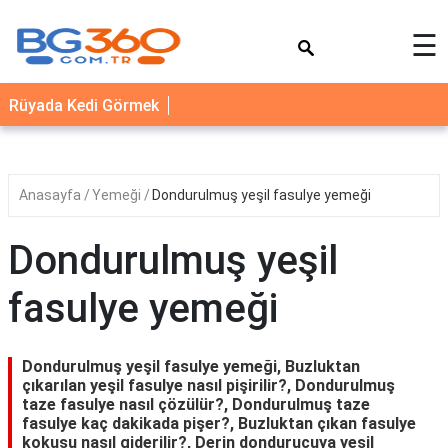
×
☰
YEMEK
Rüyada Kedi Görmek
TARİFLERİ
BİYOGRAFİ
NEDİR
Anasayfa
Yemeği
Dondurulmuş yeşil fasulye yemeği
FAYDALARI
Dondurulmuş yeşil
SAĞLIK
fasulye yemeği
İLETİŞİM
Dondurulmuş yeşil fasulye yemeği, Buzluktan
çıkarılan yeşil fasulye nasıl pişirilir?, Dondurulmuş
taze fasulye nasıl çözülür?, Dondurulmuş taze
fasulye kaç dakikada pişer?, Buzluktan çıkan fasulye
kokusu nasıl giderilir?, Derin dondurucuya yeşil