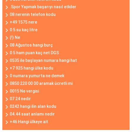
.Spor Yapmak başarıyı nasıl etkiler
08 nerenin telefon kodu
+49 1575 nere
0 5 su kaç litre
(!) Ne
08 Ağustos hangi burç
0 5 ham puan kaç net DGS
0535 ile başlayan numara hangi hat
+7 925 hangi ülke kodu
0 numara yumurta ne demek
0850 220 00 00 aramak ücretli mi
0015 Ne vergisi
07 24 nedir
0242 hangi ilin alan kodu
04.44 saat anlamı nedir
+46 Hangi ülkeye ait