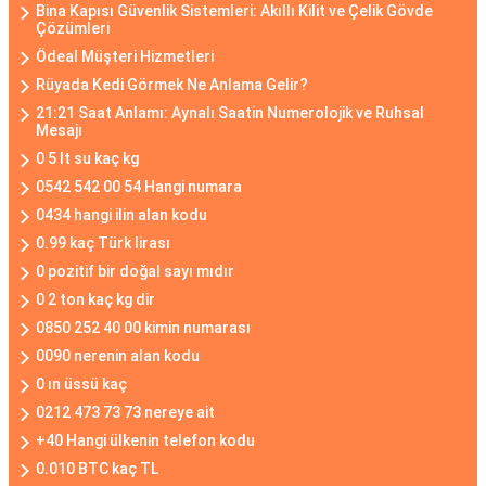
Bina Kapısı Güvenlik Sistemleri: Akıllı Kilit ve Çelik Gövde
Çözümleri
Ödeal Müşteri Hizmetleri
Rüyada Kedi Görmek Ne Anlama Gelir?
21:21 Saat Anlamı: Aynalı Saatin Numerolojik ve Ruhsal
Mesajı
0 5 lt su kaç kg
0542 542 00 54 Hangi numara
0434 hangi ilin alan kodu
0.99 kaç Türk lirası
0 pozitif bir doğal sayı mıdır
0 2 ton kaç kg dir
0850 252 40 00 kimin numarası
0090 nerenin alan kodu
0 ın üssü kaç
0212 473 73 73 nereye ait
+40 Hangi ülkenin telefon kodu
0.010 BTC kaç TL