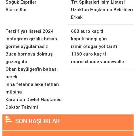
Soğuk Espriler
Trt Spikerleri İsim Listesi
Alarm Kur
Uzaktan Hoşlanma Belirtileri
Erkek
Terzi fiyat listesi 2024
600 euro kaç tl
instagram gizlilik hesap
kopuk hangi gün
görme uygulamasız
izmir otogar yol tarifi
Buca bornova dolmuş
1160 euro kaç tl
güzergahı
marie claude vandewalle
Okan bayülgen'in babası
nereli
İnna fetahna leke fethan
mübina
Karaman Devlet Hastanesi
Doktor Takvimi
SON BAŞLIKLAR