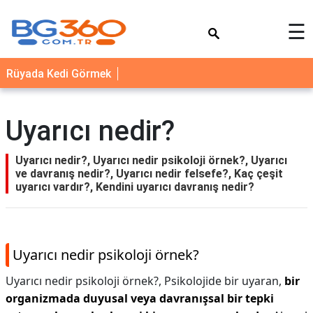
×
☰
YEMEK
Rüyada Kedi Görmek
TARİFLERİ
BİYOGRAFİ
Uyarıcı nedir?
NEDİR
FAYDALARI
Uyarıcı nedir?, Uyarıcı nedir psikoloji örnek?, Uyarıcı
ve davranış nedir?, Uyarıcı nedir felsefe?, Kaç çeşit
SAĞLIK
uyarıcı vardır?, Kendini uyarıcı davranış nedir?
İLETİŞİM
Uyarıcı nedir psikoloji örnek?
Uyarıcı nedir psikoloji örnek?,
Psikolojide bir uyaran,
bir
organizmada duyusal veya davranışsal bir tepki