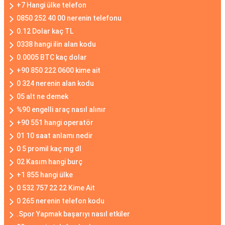
+7 Hangi ülke telefon
0850 252 40 00 nerenin telefonu
0.12 Dolar kaç TL
0338 hangi ilin alan kodu
0.0005 BTC kaç dolar
+90 850 222 0600 kime ait
0 324 nerenin alan kodu
05 alt ne demek
%90 engelli araç nasıl alınır
+90 551 hangi operatör
01 10 saat anlamı nedir
0 5 promil kaç mg dl
02 Kasım hangi burç
+1 855 hangi ülke
0 532 757 22 22 Kime Ait
0 265 nerenin telefon kodu
.Spor Yapmak başarıyı nasıl etkiler