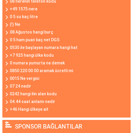
08 nerenin telefon kodu
+49 1575 nere
0 5 su kaç litre
(!) Ne
08 Ağustos hangi burç
0 5 ham puan kaç net DGS
0535 ile başlayan numara hangi hat
+7 925 hangi ülke kodu
0 numara yumurta ne demek
0850 220 00 00 aramak ücretli mi
0015 Ne vergisi
07 24 nedir
0242 hangi ilin alan kodu
04.44 saat anlamı nedir
+46 Hangi ülkeye ait
SPONSOR BAĞLANTILAR