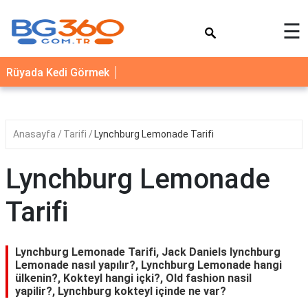
×
☰
YEMEK
Rüyada Kedi Görmek
TARİFLERİ
BİYOGRAFİ
NEDİR
Anasayfa
Tarifi
Lynchburg Lemonade Tarifi
FAYDALARI
Lynchburg Lemonade
SAĞLIK
Tarifi
İLETİŞİM
Lynchburg Lemonade Tarifi, Jack Daniels lynchburg
Lemonade nasıl yapılır?, Lynchburg Lemonade hangi
ülkenin?, Kokteyl hangi içki?, Old fashion nasil
yapilir?, Lynchburg kokteyl içinde ne var?