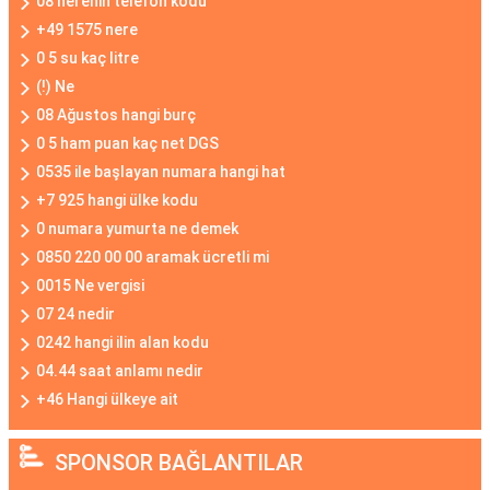
08 nerenin telefon kodu
+49 1575 nere
0 5 su kaç litre
(!) Ne
08 Ağustos hangi burç
0 5 ham puan kaç net DGS
0535 ile başlayan numara hangi hat
+7 925 hangi ülke kodu
0 numara yumurta ne demek
0850 220 00 00 aramak ücretli mi
0015 Ne vergisi
07 24 nedir
0242 hangi ilin alan kodu
04.44 saat anlamı nedir
+46 Hangi ülkeye ait
SPONSOR BAĞLANTILAR