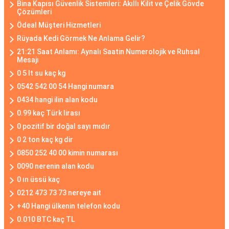
Bina Kapısı Güvenlik Sistemleri: Akıllı Kilit ve Çelik Gövde
Çözümleri
Ödeal Müşteri Hizmetleri
Rüyada Kedi Görmek Ne Anlama Gelir?
21:21 Saat Anlamı: Aynalı Saatin Numerolojik ve Ruhsal
Mesajı
0 5 lt su kaç kg
0542 542 00 54 Hangi numara
0434 hangi ilin alan kodu
0.99 kaç Türk lirası
0 pozitif bir doğal sayı mıdır
0 2 ton kaç kg dir
0850 252 40 00 kimin numarası
0090 nerenin alan kodu
0 ın üssü kaç
0212 473 73 73 nereye ait
+40 Hangi ülkenin telefon kodu
0.010 BTC kaç TL