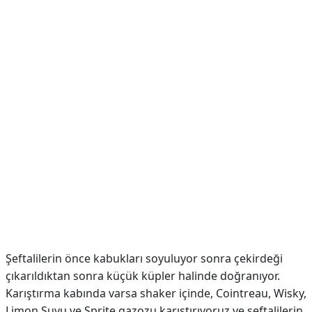
Şeftalilerin önce kabukları soyuluyor sonra çekirdeği
çıkarıldıktan sonra küçük küpler halinde doğranıyor.
Karıştırma kabında varsa shaker içinde, Cointreau, Wisky,
Limon Suyu ve Sprite gazozu karıştırıyoruz ve şeftalilerin