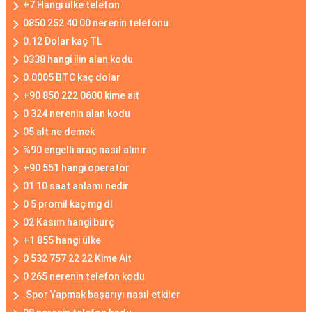
+7 Hangi ülke telefon
0850 252 40 00 nerenin telefonu
0.12 Dolar kaç TL
0338 hangi ilin alan kodu
0.0005 BTC kaç dolar
+90 850 222 0600 kime ait
0 324 nerenin alan kodu
05 alt ne demek
%90 engelli araç nasıl alınır
+90 551 hangi operatör
01 10 saat anlamı nedir
0 5 promil kaç mg dl
02 Kasım hangi burç
+1 855 hangi ülke
0 532 757 22 22 Kime Ait
0 265 nerenin telefon kodu
.Spor Yapmak başarıyı nasıl etkiler