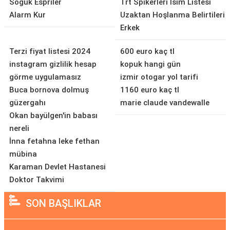
Soğuk Espriler
Trt Spikerleri İsim Listesi
Alarm Kur
Uzaktan Hoşlanma Belirtileri
Erkek
Terzi fiyat listesi 2024
600 euro kaç tl
instagram gizlilik hesap
kopuk hangi gün
görme uygulamasız
izmir otogar yol tarifi
Buca bornova dolmuş
1160 euro kaç tl
güzergahı
marie claude vandewalle
Okan bayülgen'in babası
nereli
İnna fetahna leke fethan
mübina
Karaman Devlet Hastanesi
Doktor Takvimi
SON BAŞLIKLAR