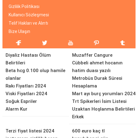
Gizlilik Politikası
Kullanıcı Sözleşmesi
Telif Hakları ve Alıntı
Bize Ulaşın
Diyaliz Hastası Ölüm
Muzaffer Cangure
Belirtileri
Cübbeli ahmet hocanın
Beta hcg 0.100 olup hamile
hatim duası yazılı
olanlar
Metrobüs Durak Süresi
Rakı Fiyatları 2024
Hesaplama
Viski Fiyatları 2024
Mart ayı burç yorumları 2024
Soğuk Espriler
Trt Spikerleri İsim Listesi
Alarm Kur
Uzaktan Hoşlanma Belirtileri
Erkek
Terzi fiyat listesi 2024
600 euro kaç tl