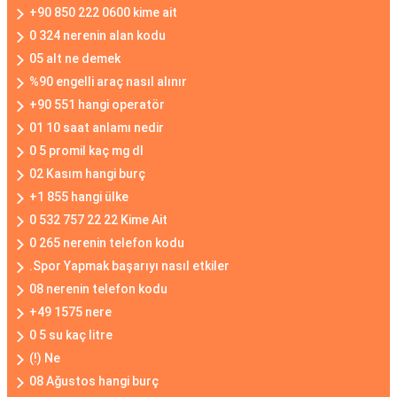
+90 850 222 0600 kime ait
0 324 nerenin alan kodu
05 alt ne demek
%90 engelli araç nasıl alınır
+90 551 hangi operatör
01 10 saat anlamı nedir
0 5 promil kaç mg dl
02 Kasım hangi burç
+1 855 hangi ülke
0 532 757 22 22 Kime Ait
0 265 nerenin telefon kodu
.Spor Yapmak başarıyı nasıl etkiler
08 nerenin telefon kodu
+49 1575 nere
0 5 su kaç litre
(!) Ne
08 Ağustos hangi burç