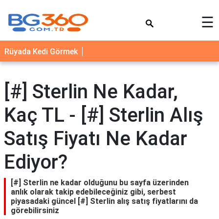
×
☰
YEMEK
Rüyada Kedi Görmek
TARİFLERİ
BİYOGRAFİ
[#] Sterlin Ne Kadar,
NEDİR
Kaç TL - [#] Sterlin Alış
FAYDALARI
SAĞLIK
Satış Fiyatı Ne Kadar
İLETİŞİM
Ediyor?
[#] Sterlin ne kadar olduğunu bu sayfa üzerinden
anlık olarak takip edebileceğiniz gibi, serbest
piyasadaki güncel [#] Sterlin alış satış fiyatlarını da
görebilirsiniz