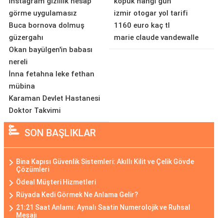
instagram gizlilik hesap
kopuk hangi gün
görme uygulamasız
izmir otogar yol tarifi
Buca bornova dolmuş
1160 euro kaç tl
güzergahı
marie claude vandewalle
Okan bayülgen'in babası
nereli
İnna fetahna leke fethan
mübina
Karaman Devlet Hastanesi
Doktor Takvimi
SON BAŞLIKLAR
Bina Kapısı Güvenlik Sistemleri: Akıllı Kilit ve Çelik Gövde
Çözümleri
Ödeal Müşteri Hizmetleri
Rüyada Kedi Görmek Ne Anlama Gelir?
21:21 Saat Anlamı: Aynalı Saatin Numerolojik ve Ruhsal
Mesajı