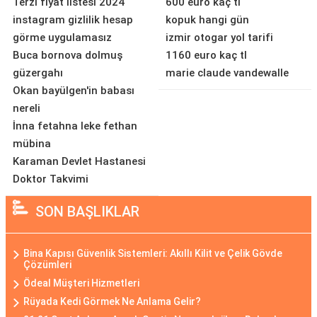
Terzi fiyat listesi 2024
600 euro kaç tl
instagram gizlilik hesap
kopuk hangi gün
görme uygulamasız
izmir otogar yol tarifi
Buca bornova dolmuş
1160 euro kaç tl
güzergahı
marie claude vandewalle
Okan bayülgen'in babası
nereli
İnna fetahna leke fethan
mübina
Karaman Devlet Hastanesi
Doktor Takvimi
SON BAŞLIKLAR
Bina Kapısı Güvenlik Sistemleri: Akıllı Kilit ve Çelik Gövde
Çözümleri
Ödeal Müşteri Hizmetleri
Rüyada Kedi Görmek Ne Anlama Gelir?