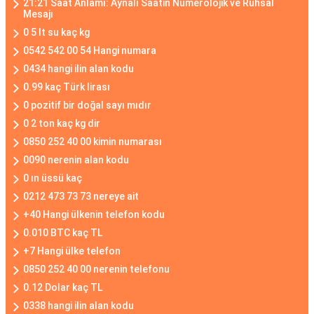
21:21 Saat Anlamı: Aynalı Saatin Numerolojik ve Ruhsal
Mesajı
0 5 lt su kaç kg
0542 542 00 54 Hangi numara
0434 hangi ilin alan kodu
0.99 kaç Türk lirası
0 pozitif bir doğal sayı mıdır
0 2 ton kaç kg dir
0850 252 40 00 kimin numarası
0090 nerenin alan kodu
0 ın üssü kaç
0212 473 73 73 nereye ait
+40 Hangi ülkenin telefon kodu
0.010 BTC kaç TL
+7 Hangi ülke telefon
0850 252 40 00 nerenin telefonu
0.12 Dolar kaç TL
0338 hangi ilin alan kodu