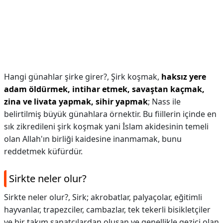
Hangi günahlar şirke girer?,
Şirk koşmak,
haksız yere
adam öldürmek, intihar etmek, savaştan kaçmak,
zina ve livata yapmak, sihir yapmak
; Nass ile
belirtilmiş büyük günahlara örnektir. Bu fiillerin içinde en
sık zikredileni şirk koşmak yani İslam akidesinin temeli
olan Allah'ın birliği kaidesine inanmamak, bunu
reddetmek küfürdür.
Sirkte neler olur?
Sirkte neler olur?,
Sirk; akrobatlar, palyaçolar, eğitimli
hayvanlar, trapezciler, cambazlar, tek tekerli bisikletçiler
ve bir takım sanatçılardan oluşan ve genellikle gezici olan