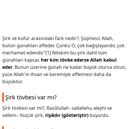
Şirk ve küfür arasındaki fark nedir?,
Şüphesiz Allah,
bütün günahları affeder. Çünkü O, çok bağışlayandır, çok
merhamet edendir.”[1] Nitekim bu şirk dahil tüm
günahları kapsar,
her kim tövbe ederse Allah kabul
eder
. Bunun üzerine günah ne kadar büyük olursa olsun,
yüce Allah'ın ihsan ve keremiyle affetmesi daha da
büyüktür.
Şirk tövbesi var mı?
Şirk tövbesi var mı?,
Rasûlullah -sallallahu aleyhi ve
sellem-: Küçük şirk,
riyâdır (gösteriştir)
buyurdu.