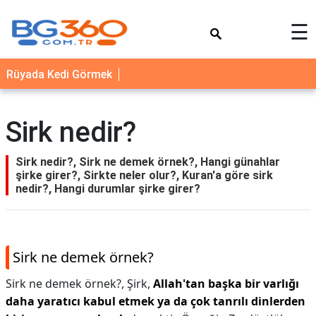
×
☰
YEMEK
Rüyada Kedi Görmek
TARİFLERİ
BİYOGRAFİ
Sirk nedir?
NEDİR
FAYDALARI
Sirk nedir?, Sirk ne demek örnek?, Hangi günahlar
şirke girer?, Sirkte neler olur?, Kuran'a göre sirk
SAĞLIK
nedir?, Hangi durumlar şirke girer?
İLETİŞİM
Sirk ne demek örnek?
Sirk ne demek örnek?,
Şirk,
Allah'tan başka bir varlığı
daha yaratıcı kabul etmek ya da çok tanrılı dinlerden