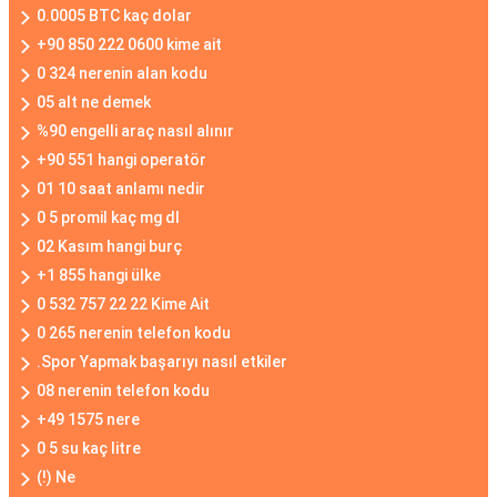
0.0005 BTC kaç dolar
+90 850 222 0600 kime ait
0 324 nerenin alan kodu
05 alt ne demek
%90 engelli araç nasıl alınır
+90 551 hangi operatör
01 10 saat anlamı nedir
0 5 promil kaç mg dl
02 Kasım hangi burç
+1 855 hangi ülke
0 532 757 22 22 Kime Ait
0 265 nerenin telefon kodu
.Spor Yapmak başarıyı nasıl etkiler
08 nerenin telefon kodu
+49 1575 nere
0 5 su kaç litre
(!) Ne