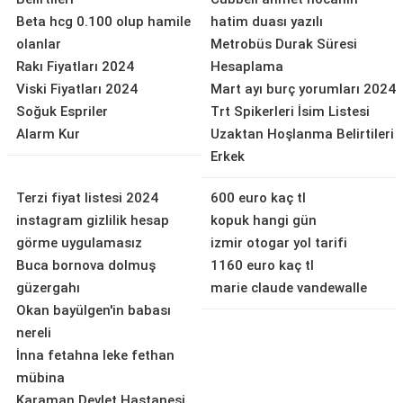
Beta hcg 0.100 olup hamile
hatim duası yazılı
olanlar
Metrobüs Durak Süresi
Rakı Fiyatları 2024
Hesaplama
Viski Fiyatları 2024
Mart ayı burç yorumları 2024
Soğuk Espriler
Trt Spikerleri İsim Listesi
Alarm Kur
Uzaktan Hoşlanma Belirtileri
Erkek
Terzi fiyat listesi 2024
600 euro kaç tl
instagram gizlilik hesap
kopuk hangi gün
görme uygulamasız
izmir otogar yol tarifi
Buca bornova dolmuş
1160 euro kaç tl
güzergahı
marie claude vandewalle
Okan bayülgen'in babası
nereli
İnna fetahna leke fethan
mübina
Karaman Devlet Hastanesi