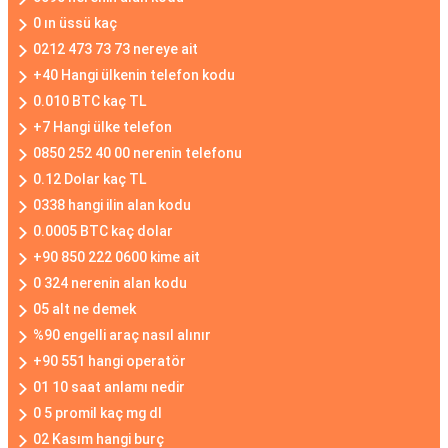
0 ın üssü kaç
0212 473 73 73 nereye ait
+40 Hangi ülkenin telefon kodu
0.010 BTC kaç TL
+7 Hangi ülke telefon
0850 252 40 00 nerenin telefonu
0.12 Dolar kaç TL
0338 hangi ilin alan kodu
0.0005 BTC kaç dolar
+90 850 222 0600 kime ait
0 324 nerenin alan kodu
05 alt ne demek
%90 engelli araç nasıl alınır
+90 551 hangi operatör
01 10 saat anlamı nedir
0 5 promil kaç mg dl
02 Kasım hangi burç