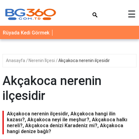
×
☰
YEMEK
Rüyada Kedi Görmek
TARİFLERİ
BİYOGRAFİ
NEDİR
Anasayfa
Nerenin İlçesi
Akçakoca nerenin ilçesidir
FAYDALARI
Akçakoca nerenin
SAĞLIK
ilçesidir
İLETİŞİM
Akçakoca nerenin ilçesidir, Akçakoca hangi ilin
kazası?, Akçakoca neyi ile meşhur?, Akçakoca halkı
nereli?, Akçakoca denizi Karadeniz mi?, Akçakoca
hangi denize bağlı?