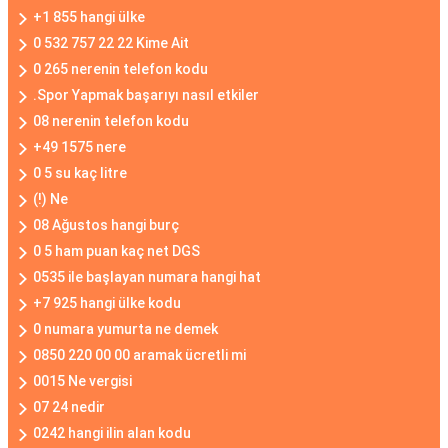
+1 855 hangi ülke
0 532 757 22 22 Kime Ait
0 265 nerenin telefon kodu
.Spor Yapmak başarıyı nasıl etkiler
08 nerenin telefon kodu
+49 1575 nere
0 5 su kaç litre
(!) Ne
08 Ağustos hangi burç
0 5 ham puan kaç net DGS
0535 ile başlayan numara hangi hat
+7 925 hangi ülke kodu
0 numara yumurta ne demek
0850 220 00 00 aramak ücretli mi
0015 Ne vergisi
07 24 nedir
0242 hangi ilin alan kodu