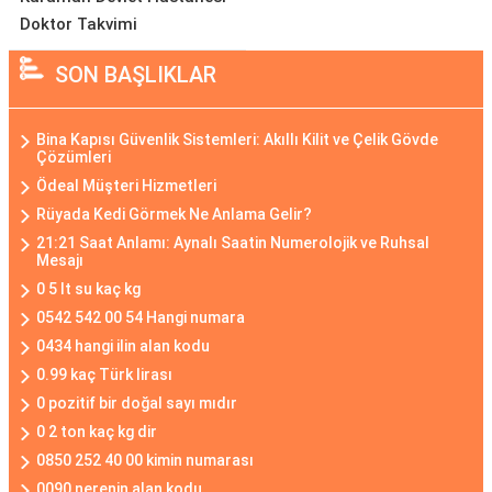
Doktor Takvimi
SON BAŞLIKLAR
Bina Kapısı Güvenlik Sistemleri: Akıllı Kilit ve Çelik Gövde
Çözümleri
Ödeal Müşteri Hizmetleri
Rüyada Kedi Görmek Ne Anlama Gelir?
21:21 Saat Anlamı: Aynalı Saatin Numerolojik ve Ruhsal
Mesajı
0 5 lt su kaç kg
0542 542 00 54 Hangi numara
0434 hangi ilin alan kodu
0.99 kaç Türk lirası
0 pozitif bir doğal sayı mıdır
0 2 ton kaç kg dir
0850 252 40 00 kimin numarası
0090 nerenin alan kodu