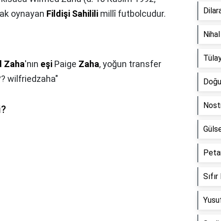
Dilar
arak oynayan
Fildişi Sahilili
millî futbolcudur.
Nihal
Tülay
d Zaha
'nın
eşi
Paige
Zaha
, yoğun transfer
 wilfriedzaha"
Doğu 
Nost
i?
Gülse
Peta
Sıfır
Yusuf