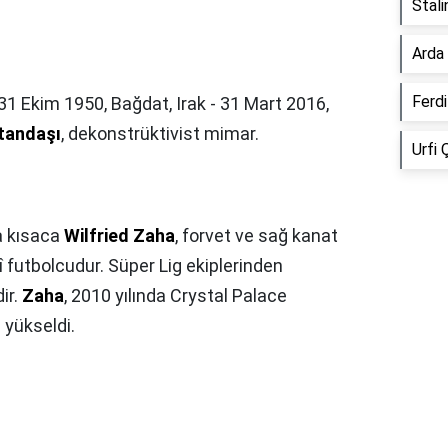
Stali
Arda 
Ferdi
vatandaşı
, dekonstrüktivist mimar.
Urfi 
a kısaca
Wilfried Zaha
, forvet ve sağ kanat
llî futbolcudur. Süper Lig ekiplerinden
ir.
Zaha
, 2010 yılında Crystal Palace
 yükseldi.