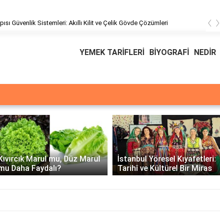
‹
pısı Güvenlik Sistemleri: Akıllı Kilit ve Çelik Gövde Çözümleri
YEMEK TARİFLERİ
BİYOGRAFİ
NEDİR
Üssü
E Üssünün İntegrali -
İstanbul Yöresel Kıyafetleri:
Matematiksel Çözüm ve
Tarihî ve Kültürel Bir Miras
Örnekler