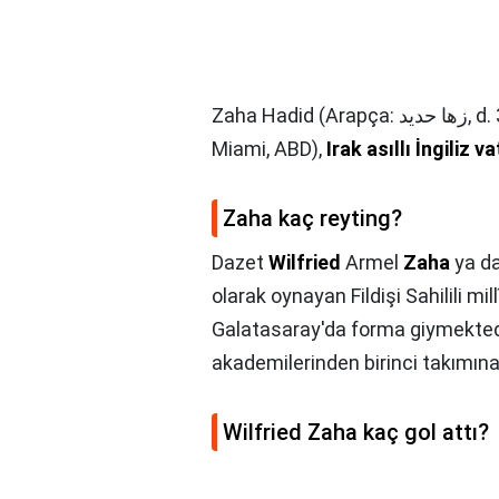
Zaha Hadid (Arapça: زها حديد, d. 31 Ekim 1950, Bağdat, Irak - 31 Mart 2016,
Miami, ABD),
Irak asıllı İngiliz 
Zaha kaç reyting?
Dazet
Wilfried
Armel
Zaha
ya d
olarak oynayan Fildişi Sahilili mi
Galatasaray'da forma giymekted
akademilerinden birinci takımına
Wilfried Zaha kaç gol attı?