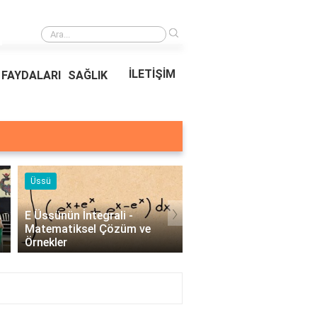
›
Ödeal Müşteri Hizmetleri
İLETİŞİM
FAYDALARI
SAĞLIK
Örnekleri
Blog
›
Profesyonel Kurumsal Mail
Bina Kapısı Güvenlik
Örnekleri - İşletmeler İçin
Sistemleri: Akıllı Kilit v
Etkili İletişim..
Gövde Çözümleri..