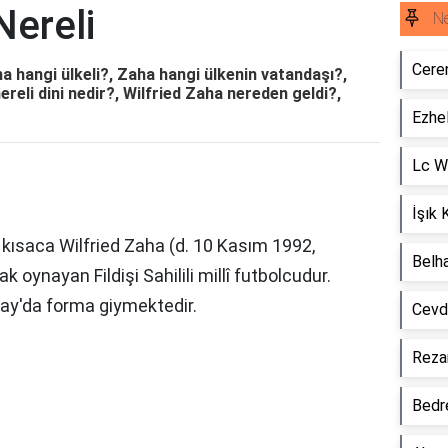
Nereli
Ne
Ceren
ha hangi ülkeli?, Zaha hangi ülkenin vatandaşı?,
ereli dini nedir?, Wilfried Zaha nereden geldi?,
Ezhel
Lc Wa
İşık 
 kısaca Wilfried Zaha (d. 10 Kasım 1992,
Belh
k oynayan Fildişi Sahilili millî futbolcudur.
ray'da forma giymektedir.
Cevd
Reza
Bedre