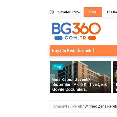
Yeni
ik Sistemleri: Akıllı Kilit ve Çelik Gövde Çözümleri
Cumartesi 09:57
Bina Ka
Rüyada Kedi Görmek
‹
Kapısı Güvenlik
leri: Akıllı Kilit ve Çelik
Kıvırcık Marul mu, Düz Marul
 Çözümleri..
mu Daha Faydalı?
Anasayfa
Nereli
Wilfried Zaha Nereli