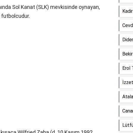
mında Sol Kanat (SLK) mevkisinde oynayan,
Kadir
 futbolcudur.
Cevd
Didem
Bekir
Erol 
İzzet
Atal
Canan
Lütfü
 kısaca Wilfried Zaha (d. 10 Kasım 1992,