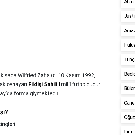
Ahme
Justi
Arnav
Hulus
Tunç
Bedia
 kısaca Wilfried Zaha (d. 10 Kasım 1992,
arak oynayan
Fildişi Sahilili
millî futbolcudur.
Bülen
ray'da forma giymektedir.
Cane
şı?
Oğuz
ingleri
Fırat