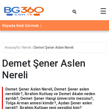
×
☰
YEMEK
Rüyada Kedi Görmek
TARİFLERİ
BİYOGRAFİ
NEDİR
Anasayfa
Nereli
Demet Şener Aslen Nereli
FAYDALARI
Demet Şener Aslen
SAĞLIK
Nereli
İLETİŞİM
Demet Şener Aslen Nereli, Demet Şener aslen
nerelidir?, İbrahim Kutluay ve Demet Akalın neden
ayrıldı?, Demet Şener Hangi üniversite mezunu?,
Tolga Arman annesi kimdir?, Aydan Şener aslen
nereli?, İbrahim Kutluay yeni sevgilisi kim?