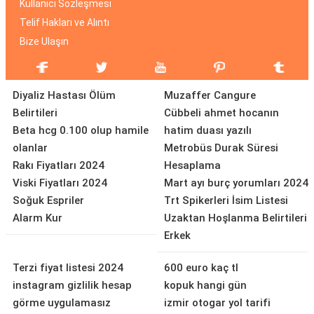
Kullanıcı Sözleşmesi
Telif Hakları ve Alıntı
Bize Ulaşın
Diyaliz Hastası Ölüm
Muzaffer Cangure
Belirtileri
Cübbeli ahmet hocanın
Beta hcg 0.100 olup hamile
hatim duası yazılı
olanlar
Metrobüs Durak Süresi
Rakı Fiyatları 2024
Hesaplama
Viski Fiyatları 2024
Mart ayı burç yorumları 2024
Soğuk Espriler
Trt Spikerleri İsim Listesi
Alarm Kur
Uzaktan Hoşlanma Belirtileri
Erkek
Terzi fiyat listesi 2024
600 euro kaç tl
instagram gizlilik hesap
kopuk hangi gün
görme uygulamasız
izmir otogar yol tarifi