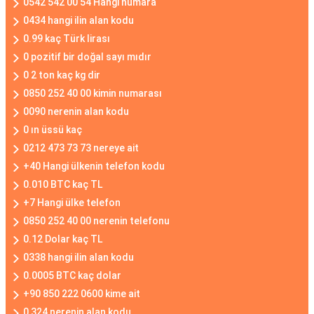
0542 542 00 54 Hangi numara
0434 hangi ilin alan kodu
0.99 kaç Türk lirası
0 pozitif bir doğal sayı mıdır
0 2 ton kaç kg dir
0850 252 40 00 kimin numarası
0090 nerenin alan kodu
0 ın üssü kaç
0212 473 73 73 nereye ait
+40 Hangi ülkenin telefon kodu
0.010 BTC kaç TL
+7 Hangi ülke telefon
0850 252 40 00 nerenin telefonu
0.12 Dolar kaç TL
0338 hangi ilin alan kodu
0.0005 BTC kaç dolar
+90 850 222 0600 kime ait
0 324 nerenin alan kodu