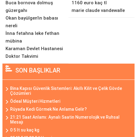
Buca bornova dolmuş
1160 euro kaç tl
güzergahı
marie claude vandewalle
Okan bayülgen'in babası
nereli
İnna fetahna leke fethan
mübina
Karaman Devlet Hastanesi
Doktor Takvimi
SON BAŞLIKLAR
Bina Kapısı Güvenlik Sistemleri: Akıllı Kilit ve Çelik Gövde
Çözümleri
Ödeal Müşteri Hizmetleri
Rüyada Kedi Görmek Ne Anlama Gelir?
21:21 Saat Anlamı: Aynalı Saatin Numerolojik ve Ruhsal
Mesajı
0 5 lt su kaç kg