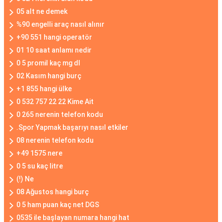
05 alt ne demek
%90 engelli araç nasıl alınır
+90 551 hangi operatör
01 10 saat anlamı nedir
0 5 promil kaç mg dl
02 Kasım hangi burç
+1 855 hangi ülke
0 532 757 22 22 Kime Ait
0 265 nerenin telefon kodu
.Spor Yapmak başarıyı nasıl etkiler
08 nerenin telefon kodu
+49 1575 nere
0 5 su kaç litre
(!) Ne
08 Ağustos hangi burç
0 5 ham puan kaç net DGS
0535 ile başlayan numara hangi hat