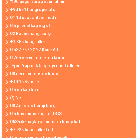
%90 engelli araç nasıl alınır
+90 551 hangi operatör
01 10 saat anlamı nedir
0 5 promil kaç mg dl
02 Kasım hangi burç
+1 855 hangi ülke
0 532 757 22 22 Kime Ait
0 265 nerenin telefon kodu
.Spor Yapmak başarıyı nasıl etkiler
08 nerenin telefon kodu
+49 1575 nere
0 5 su kaç litre
(!) Ne
08 Ağustos hangi burç
0 5 ham puan kaç net DGS
0535 ile başlayan numara hangi hat
+7 925 hangi ülke kodu
0 numara yumurta ne demek