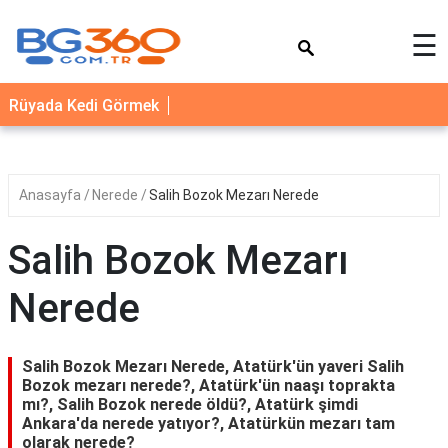
×
☰
YEMEK
Rüyada Kedi Görmek
TARİFLERİ
BİYOGRAFİ
NEDİR
Anasayfa
Nerede
Salih Bozok Mezarı Nerede
FAYDALARI
Salih Bozok Mezarı
SAĞLIK
Nerede
İLETİŞİM
Salih Bozok Mezarı Nerede, Atatürk'ün yaveri Salih
Bozok mezarı nerede?, Atatürk'ün naaşı toprakta
mı?, Salih Bozok nerede öldü?, Atatürk şimdi
Ankara'da nerede yatıyor?, Atatürkün mezarı tam
olarak nerede?