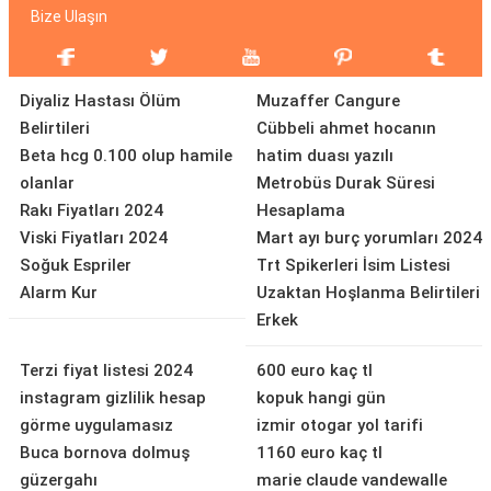
Bize Ulaşın
Diyaliz Hastası Ölüm
Muzaffer Cangure
Belirtileri
Cübbeli ahmet hocanın
Beta hcg 0.100 olup hamile
hatim duası yazılı
olanlar
Metrobüs Durak Süresi
Rakı Fiyatları 2024
Hesaplama
Viski Fiyatları 2024
Mart ayı burç yorumları 2024
Soğuk Espriler
Trt Spikerleri İsim Listesi
Alarm Kur
Uzaktan Hoşlanma Belirtileri
Erkek
Terzi fiyat listesi 2024
600 euro kaç tl
instagram gizlilik hesap
kopuk hangi gün
görme uygulamasız
izmir otogar yol tarifi
Buca bornova dolmuş
1160 euro kaç tl
güzergahı
marie claude vandewalle