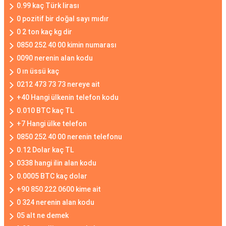
0.99 kaç Türk lirası
0 pozitif bir doğal sayı mıdır
0 2 ton kaç kg dir
0850 252 40 00 kimin numarası
0090 nerenin alan kodu
0 ın üssü kaç
0212 473 73 73 nereye ait
+40 Hangi ülkenin telefon kodu
0.010 BTC kaç TL
+7 Hangi ülke telefon
0850 252 40 00 nerenin telefonu
0.12 Dolar kaç TL
0338 hangi ilin alan kodu
0.0005 BTC kaç dolar
+90 850 222 0600 kime ait
0 324 nerenin alan kodu
05 alt ne demek