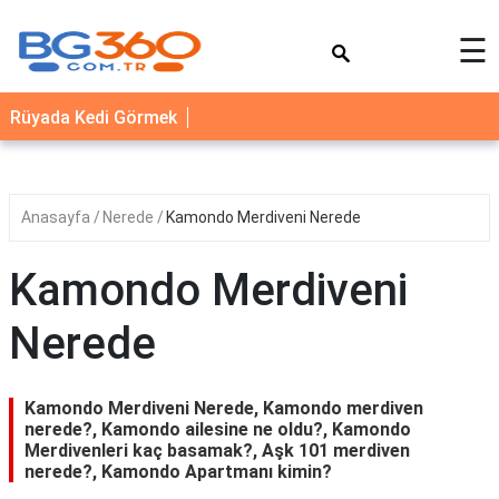
×
☰
YEMEK
Rüyada Kedi Görmek
TARİFLERİ
BİYOGRAFİ
NEDİR
Anasayfa
Nerede
Kamondo Merdiveni Nerede
FAYDALARI
Kamondo Merdiveni
SAĞLIK
Nerede
İLETİŞİM
Kamondo Merdiveni Nerede, Kamondo merdiven
nerede?, Kamondo ailesine ne oldu?, Kamondo
Merdivenleri kaç basamak?, Aşk 101 merdiven
nerede?, Kamondo Apartmanı kimin?