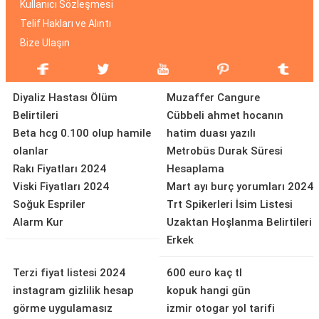
Kullanıcı Sözleşmesi
Telif Hakları ve Alıntı
Bize Ulaşın
Diyaliz Hastası Ölüm
Muzaffer Cangure
Belirtileri
Cübbeli ahmet hocanın
Beta hcg 0.100 olup hamile
hatim duası yazılı
olanlar
Metrobüs Durak Süresi
Rakı Fiyatları 2024
Hesaplama
Viski Fiyatları 2024
Mart ayı burç yorumları 2024
Soğuk Espriler
Trt Spikerleri İsim Listesi
Alarm Kur
Uzaktan Hoşlanma Belirtileri
Erkek
Terzi fiyat listesi 2024
600 euro kaç tl
instagram gizlilik hesap
kopuk hangi gün
görme uygulamasız
izmir otogar yol tarifi