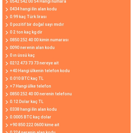
0542 542 00 54 Hangi numara
0434 hangi ilin alan kodu
0.99 kaç Türk lirası
0 pozitif bir doğal sayı mıdır
0 2 ton kaç kg dir
0850 252 40 00 kimin numarası
0090 nerenin alan kodu
0 ın üssü kaç
0212 473 73 73 nereye ait
+40 Hangi ülkenin telefon kodu
0.010 BTC kaç TL
+7 Hangi ülke telefon
0850 252 40 00 nerenin telefonu
0.12 Dolar kaç TL
0338 hangi ilin alan kodu
0.0005 BTC kaç dolar
+90 850 222 0600 kime ait
0 324 nerenin alan kodu