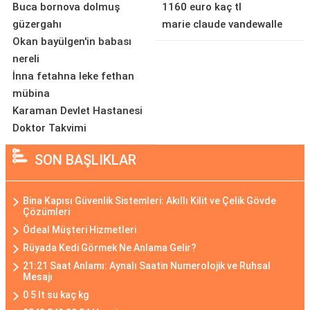
Buca bornova dolmuş
1160 euro kaç tl
güzergahı
marie claude vandewalle
Okan bayülgen'in babası
nereli
İnna fetahna leke fethan
mübina
Karaman Devlet Hastanesi
Doktor Takvimi
SON BAŞLIKLAR
Bina Kapısı Güvenlik Sistemleri: Akıllı Kilit ve Çelik Gövde
Çözümleri
Ödeal Müşteri Hizmetleri
Rüyada Kedi Görmek Ne Anlama Gelir?
21:21 Saat Anlamı: Aynalı Saatin Numerolojik ve Ruhsal
Mesajı
0 5 lt su kaç kg