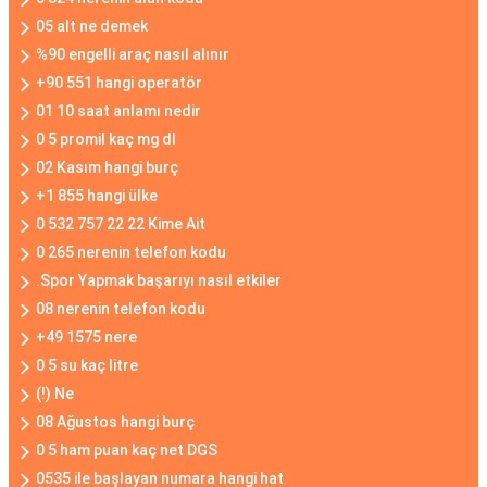
05 alt ne demek
%90 engelli araç nasıl alınır
+90 551 hangi operatör
01 10 saat anlamı nedir
0 5 promil kaç mg dl
02 Kasım hangi burç
+1 855 hangi ülke
0 532 757 22 22 Kime Ait
0 265 nerenin telefon kodu
.Spor Yapmak başarıyı nasıl etkiler
08 nerenin telefon kodu
+49 1575 nere
0 5 su kaç litre
(!) Ne
08 Ağustos hangi burç
0 5 ham puan kaç net DGS
0535 ile başlayan numara hangi hat