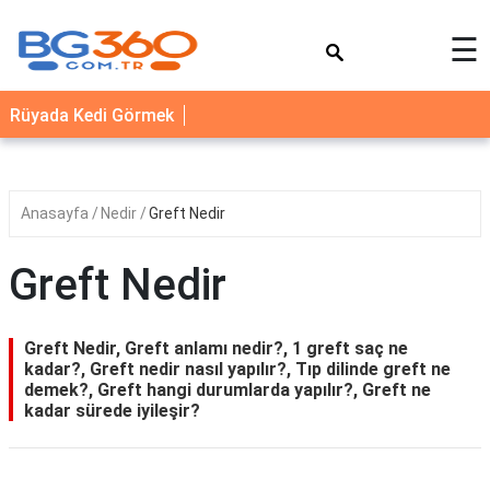
×
☰
YEMEK
Rüyada Kedi Görmek
TARİFLERİ
BİYOGRAFİ
NEDİR
Anasayfa
Nedir
Greft Nedir
FAYDALARI
Greft Nedir
SAĞLIK
İLETİŞİM
Greft Nedir, Greft anlamı nedir?, 1 greft saç ne
kadar?, Greft nedir nasıl yapılır?, Tıp dilinde greft ne
demek?, Greft hangi durumlarda yapılır?, Greft ne
kadar sürede iyileşir?