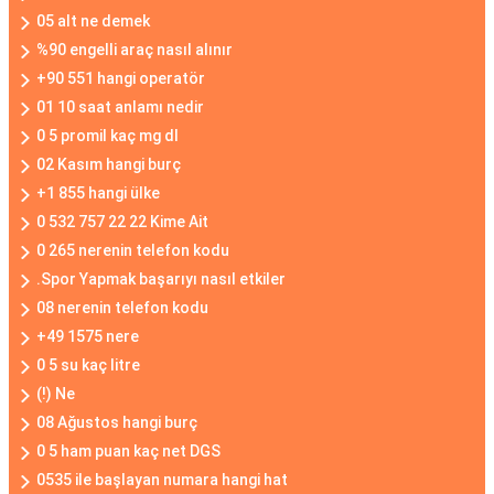
05 alt ne demek
%90 engelli araç nasıl alınır
+90 551 hangi operatör
01 10 saat anlamı nedir
0 5 promil kaç mg dl
02 Kasım hangi burç
+1 855 hangi ülke
0 532 757 22 22 Kime Ait
0 265 nerenin telefon kodu
.Spor Yapmak başarıyı nasıl etkiler
08 nerenin telefon kodu
+49 1575 nere
0 5 su kaç litre
(!) Ne
08 Ağustos hangi burç
0 5 ham puan kaç net DGS
0535 ile başlayan numara hangi hat