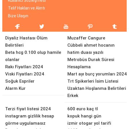
Kullanıcı Sözleşmesi
Telif Hakları ve Alıntı
Bize Ulaşın
Diyaliz Hastası Ölüm
Muzaffer Cangure
Belirtileri
Cübbeli ahmet hocanın
Beta hcg 0.100 olup hamile
hatim duası yazılı
olanlar
Metrobüs Durak Süresi
Rakı Fiyatları 2024
Hesaplama
Viski Fiyatları 2024
Mart ayı burç yorumları 2024
Soğuk Espriler
Trt Spikerleri İsim Listesi
Alarm Kur
Uzaktan Hoşlanma Belirtileri
Erkek
Terzi fiyat listesi 2024
600 euro kaç tl
instagram gizlilik hesap
kopuk hangi gün
görme uygulamasız
izmir otogar yol tarifi