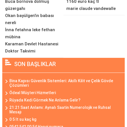
Buca bornova dolmuş
1160 euro kaç tl
güzergahı
marie claude vandewalle
Okan bayülgen'in babası
nereli
İnna fetahna leke fethan
mübina
Karaman Devlet Hastanesi
Doktor Takvimi
SON BAŞLIKLAR
Bina Kapısı Güvenlik Sistemleri: Akıllı Kilit ve Çelik Gövde
Çözümleri
Ödeal Müşteri Hizmetleri
Rüyada Kedi Görmek Ne Anlama Gelir?
21:21 Saat Anlamı: Aynalı Saatin Numerolojik ve Ruhsal
Mesajı
0 5 lt su kaç kg
0542 542 00 54 Hangi numara