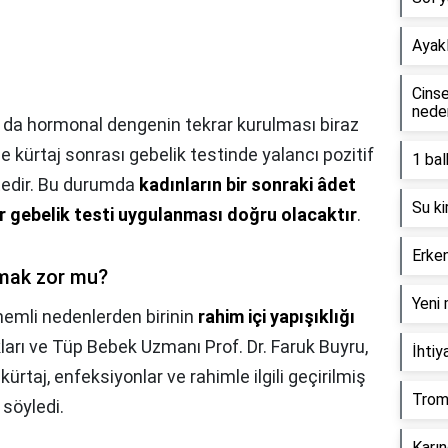
Ayak
Cinse
neden
a da hormonal dengenin tekrar kurulması biraz
 kürtaj sonrası gebelik testinde yalancı pozitif
1 bal
tedir. Bu durumda
kadınların bir sonraki âdet
Su ki
r gebelik testi uygulanması doğru olacaktır
.
Erke
lmak zor mu?
Yeni 
emli nedenlerden birinin
rahim içi yapışıklığı
ları ve Tüp Bebek Uzmanı Prof. Dr. Faruk Buyru,
İhtiy
kürtaj, enfeksiyonlar ve rahimle ilgili geçirilmiş
Trom
söyledi.
Karın