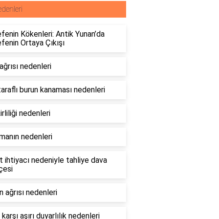
denleri
fenin Kökenleri: Antik Yunan’da
fenin Ortaya Çıkışı
ağrısı nedenleri
araflı burun kanaması nedenleri
irliliği nedenleri
manın nedenleri
 ihtiyacı nedeniyle tahliye dava
çesi
 ağrısı nedenleri
karşı aşırı duyarlılık nedenleri