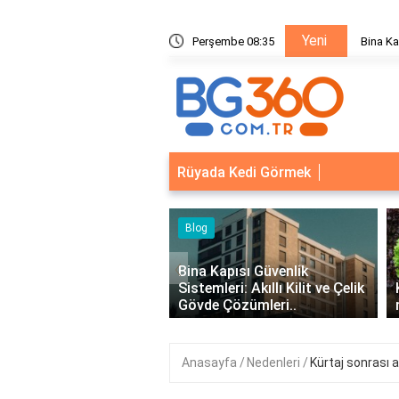
Yeni
ik Sistemleri: Akıllı Kilit ve Çelik Gövde Çözümleri
Perşembe 08:35
Bina Ka
Rüyada Kedi Görmek
‹
Kapısı Güvenlik
leri: Akıllı Kilit ve Çelik
Kıvırcık Marul mu, Düz Marul
 Çözümleri..
mu Daha Faydalı?
Anasayfa
Nedenleri
Kürtaj sonrası