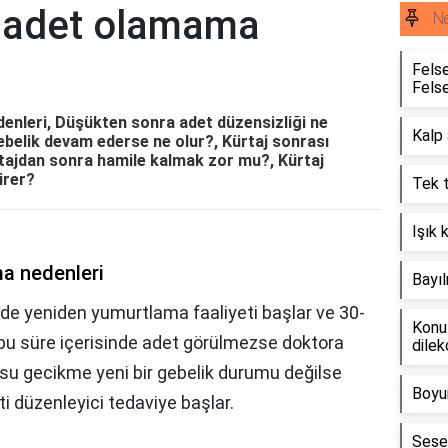
ı adet olamama
Ne
Felse
Felse
enleri, Düşükten sonra adet düzensizliği ne
Kalp 
ebelik devam ederse ne olur?, Kürtaj sonrası
tajdan sonra hamile kalmak zor mu?, Kürtaj
irer?
Tek t
Işık k
a nedenleri
Bayıl
nde yeniden yumurtlama faaliyeti başlar ve 30-
Konut
 bu süre içerisinde adet görülmezse doktora
dilek
su gecikme yeni bir gebelik durumu değilse
Boyun
i düzenleyici tedaviye başlar.
Sese 