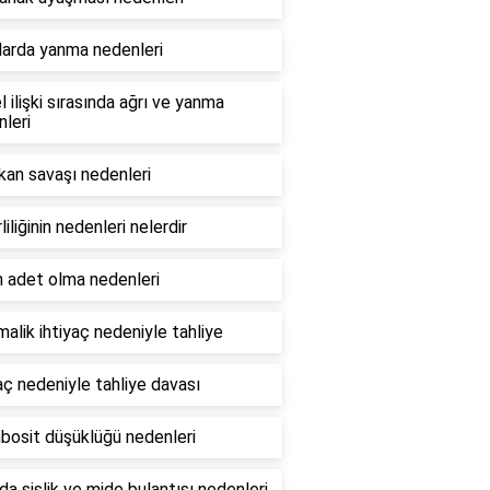
larda yanma nedenleri
l ilişki sırasında ağrı ve yanma
leri
kan savaşı nedenleri
rliliğinin nedenleri nelerdir
n adet olma nedenleri
malik ihtiyaç nedeniyle tahliye
aç nedeniyle tahliye davası
bosit düşüklüğü nedenleri
da şişlik ve mide bulantısı nedenleri