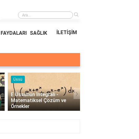
›
Ödeal Müşteri Hizmetleri
İLETİŞİM
FAYDALARI
SAĞLIK
Örnekleri
Blog
›
Profesyonel Kurumsal Mail
Bina Kapısı Güvenlik
Örnekleri - İşletmeler İçin
Sistemleri: Akıllı Kilit v
Etkili İletişim..
Gövde Çözümleri..