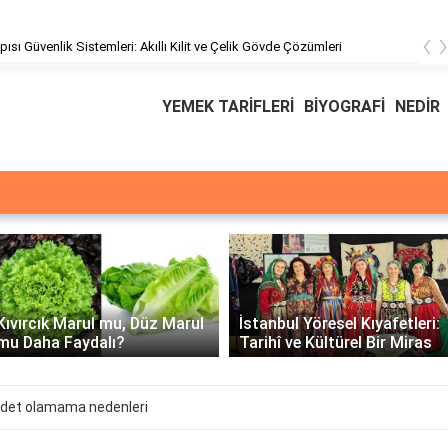
‹
pısı Güvenlik Sistemleri: Akıllı Kilit ve Çelik Gövde Çözümleri
YEMEK TARİFLERİ
BİYOGRAFİ
NEDİR
Üssü
E Üssünün İntegrali -
İstanbul Yöresel Kıyafetleri:
Matematiksel Çözüm ve
Tarihî ve Kültürel Bir Miras
Örnekler
 adet olamama nedenleri