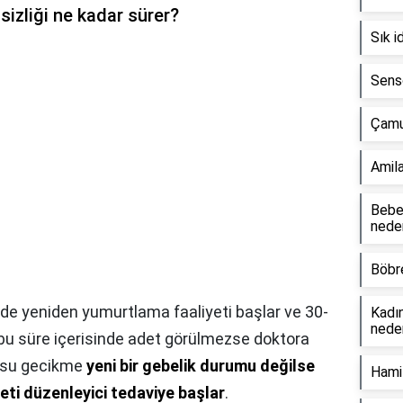
izliği ne kadar sürer?
Sık i
Senso
Çamur
Amila
Bebek
neden
Böbre
nde yeniden yumurtlama faaliyeti başlar ve 30-
Kadın
neden
 bu süre içerisinde adet görülmezse doktora
nusu gecikme
yeni bir gebelik durumu değilse
Hamil
ti düzenleyici tedaviye başlar
.