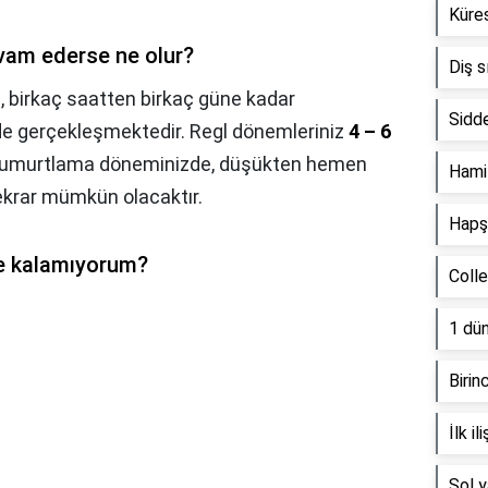
Küres
vam ederse ne olur?
Diş s
, birkaç saatten birkaç güne kadar
Sidde
de gerçekleşmektedir. Regl dönemleriniz
4 – 6
umurtlama döneminizde, düşükten hemen
Hami
tekrar mümkün olacaktır.
Hapşı
le kalamıyorum?
Coll
1 dün
Birin
İlk i
Sol 