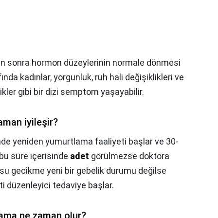
jdan sonra hormon düzeylerinin normale dönmesi
fında kadınlar, yorgunluk, ruh hali değişiklikleri ve
kler gibi bir dizi semptom yaşayabilir.
man iyileşir?
de yeniden yumurtlama faaliyeti başlar ve 30-
 bu süre içerisinde
adet
görülmezse doktora
su gecikme yeni bir gebelik durumu değilse
i düzenleyici tedaviye başlar.
lama ne zaman olur?