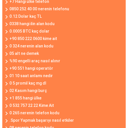
+7 Hangi ülke telefon
0850 252 40 00 nerenin telefonu
0.12 Dolar kaç TL
0338 hangi ilin alan kodu
0.0005 BTC kaç dolar
+90 850 222 0600 kime ait
0 324 nerenin alan kodu
05 alt ne demek
%90 engelli araç nasıl alınır
+90 551 hangi operatör
01 10 saat anlamı nedir
0 5 promil kaç mg dl
02 Kasım hangi burç
+1 855 hangi ülke
0 532 757 22 22 Kime Ait
0 265 nerenin telefon kodu
.Spor Yapmak başarıyı nasıl etkiler
08 nerenin telefon kodu