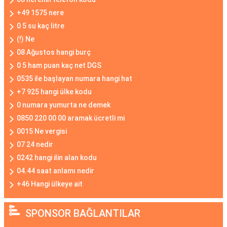
+49 1575 nere
0 5 su kaç litre
(!) Ne
08 Ağustos hangi burç
0 5 ham puan kaç net DGS
0535 ile başlayan numara hangi hat
+7 925 hangi ülke kodu
0 numara yumurta ne demek
0850 220 00 00 aramak ücretli mi
0015 Ne vergisi
07 24 nedir
0242 hangi ilin alan kodu
04.44 saat anlamı nedir
+46 Hangi ülkeye ait
SPONSOR BAĞLANTILAR