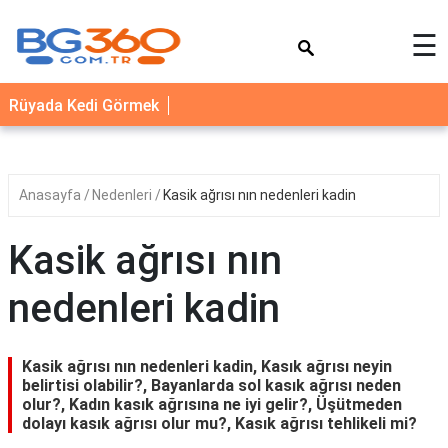
×
☰
YEMEK
Rüyada Kedi Görmek
TARİFLERİ
BİYOGRAFİ
NEDİR
Anasayfa
Nedenleri
Kasik ağrısı nın nedenleri kadin
FAYDALARI
Kasik ağrısı nın
SAĞLIK
nedenleri kadin
İLETİŞİM
Kasik ağrısı nın nedenleri kadin, Kasık ağrısı neyin
belirtisi olabilir?, Bayanlarda sol kasık ağrısı neden
olur?, Kadın kasık ağrısına ne iyi gelir?, Üşütmeden
dolayı kasık ağrısı olur mu?, Kasık ağrısı tehlikeli mi?