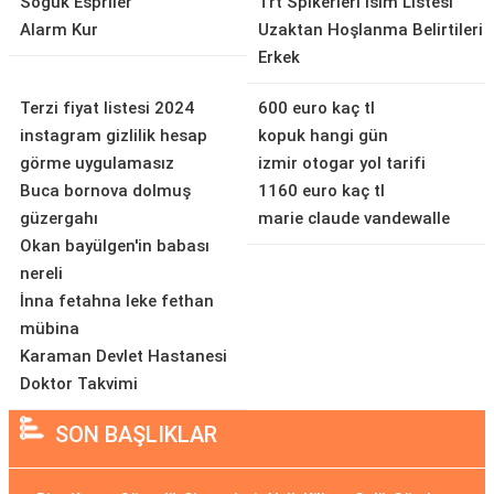
Soğuk Espriler
Trt Spikerleri İsim Listesi
Alarm Kur
Uzaktan Hoşlanma Belirtileri
Erkek
Terzi fiyat listesi 2024
600 euro kaç tl
instagram gizlilik hesap
kopuk hangi gün
görme uygulamasız
izmir otogar yol tarifi
Buca bornova dolmuş
1160 euro kaç tl
güzergahı
marie claude vandewalle
Okan bayülgen'in babası
nereli
İnna fetahna leke fethan
mübina
Karaman Devlet Hastanesi
Doktor Takvimi
SON BAŞLIKLAR