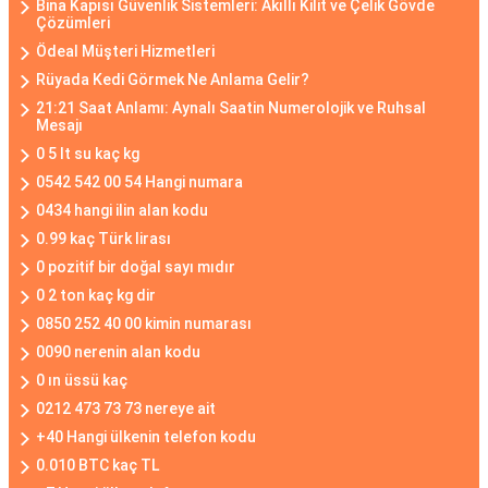
Bina Kapısı Güvenlik Sistemleri: Akıllı Kilit ve Çelik Gövde
Çözümleri
Ödeal Müşteri Hizmetleri
Rüyada Kedi Görmek Ne Anlama Gelir?
21:21 Saat Anlamı: Aynalı Saatin Numerolojik ve Ruhsal
Mesajı
0 5 lt su kaç kg
0542 542 00 54 Hangi numara
0434 hangi ilin alan kodu
0.99 kaç Türk lirası
0 pozitif bir doğal sayı mıdır
0 2 ton kaç kg dir
0850 252 40 00 kimin numarası
0090 nerenin alan kodu
0 ın üssü kaç
0212 473 73 73 nereye ait
+40 Hangi ülkenin telefon kodu
0.010 BTC kaç TL