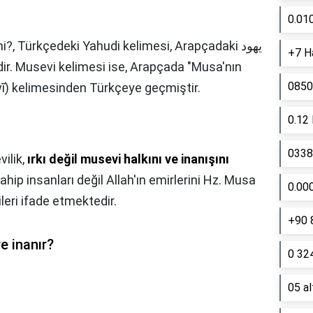
0.01
mi?,
Türkçedeki Yahudi kelimesi, Arapçadaki يهود
+7 Ha
r. Musevi kelimesi ise, Arapçada "Musa'nın
0850
ī) kelimesinden Türkçeye geçmiştir.
0.12
0338 
ilik,
ırkı değil musevi halkını ve inanışını
 sahip insanları değil Allah'ın emirlerini Hz. Musa
0.00
leri ifade etmektedir.
+90 
e inanır?
0 324
05 a