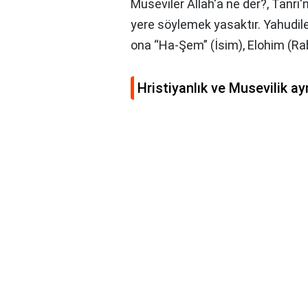
Museviler Allah'a ne der?,
Tanrı'n
yere söylemek yasaktır. Yahudile
ona “Ha-Şem” (İsim), Elohim (Rab
Hristiyanlık ve Musevilik ay