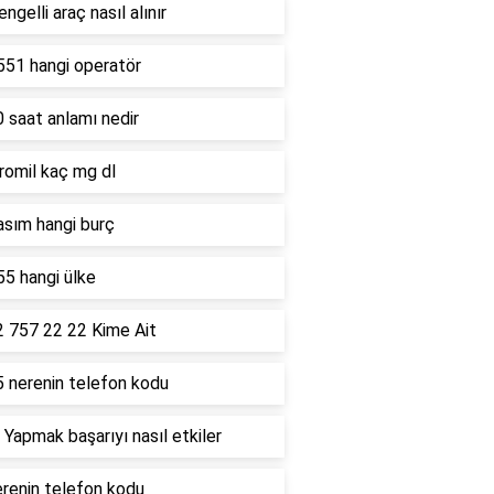
ngelli araç nasıl alınır
551 hangi operatör
 saat anlamı nedir
romil kaç mg dl
asım hangi burç
5 hangi ülke
2 757 22 22 Kime Ait
5 nerenin telefon kodu
 Yapmak başarıyı nasıl etkiler
renin telefon kodu