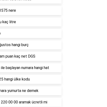
1575 nere
u kaç litre
e
ğustos hangi burç
ham puan kaç net DGS
ile başlayan numara hangi hat
25 hangi ülke kodu
mara yumurta ne demek
 220 00 00 aramak ücretli mi