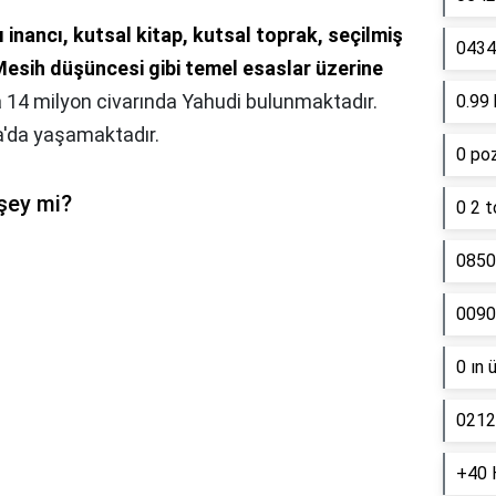
ı inancı, kutsal kitap, kutsal toprak, seçilmiş
0434 
 Mesih düşüncesi gibi temel esaslar üzerine
 14 milyon civarında Yahudi bulunmaktadır.
0.99 
a'da yaşamaktadır.
0 poz
 şey mi?
0 2 t
0850
0090
0 ın 
0212
+40 