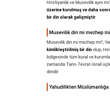
Hristiyanlık ve Musevilik aynı mı
üzerine kurulmuş ve daha sonral
bir din olarak gelişmiştir
.
Musevilik din mi mezhep m
Musevilik din mi mezhep mi?,
Ya
kimlikleştirilmiş bir din
olup, Hır
bölgesinde tüm kural ve kurumları
zamanda Tanrı-Tevrat-İsrail üçle
dinidir.
Yahudilikten Müslümanlığa 