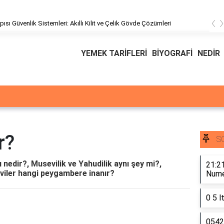
‹
pısı Güvenlik Sistemleri: Akıllı Kilit ve Çelik Gövde Çözümleri
YEMEK TARİFLERİ
BİYOGRAFİ
NEDİR
r?
S
ı nedir?, Musevilik ve Yahudilik aynı şey mi?,
21:21
viler hangi peygambere inanır?
Numer
0 5 l
0542