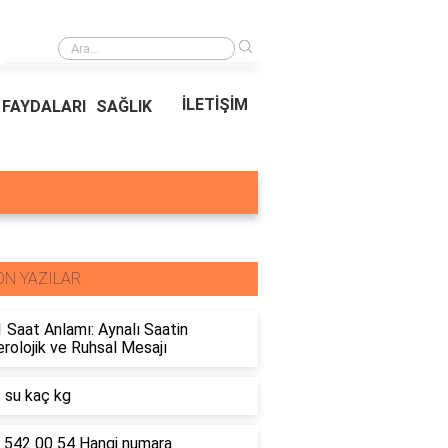
›
Ödeal Müşteri Hizmetleri
İLETİŞİM
FAYDALARI
SAĞLIK
ON YAZILAR
 Saat Anlamı: Aynalı Saatin
olojik ve Ruhsal Mesajı
t su kaç kg
 542 00 54 Hangi numara