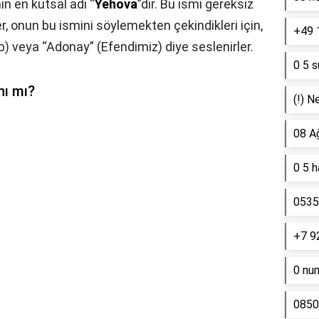
ın en kutsal adı “
Yehova
”dır. Bu ismi gereksiz
r, onun bu ismini söylemekten çekindikleri için,
+49 
) veya “Adonay” (Efendimiz) diye seslenirler.
0 5 s
nı mı?
(!) N
08 A
0 5 
0535 
+7 9
0 nu
0850