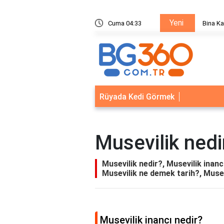
Yeni
ik Sistemleri: Akıllı Kilit ve Çelik Gövde Çözümleri
Cuma 04:33
Bina Ka
Rüyada Kedi Görmek
Musevilik nedi
Musevilik nedir?, Musevilik inanc
Musevilik ne demek tarih?, Muse
Musevilik inancı nedir?