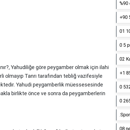
%90 e
+90 
01 10
0 5 p
02 K
nır?,
Yahudiliğe göre peygamber olmak için ilahi
+1 85
li olmayıp Tanrı tarafından tebliğ vazifesiyle
ektedir. Yahudi peygamberlik müessesesinde
0 53
akla birlikte önce ve sonra da peygamberlerin
0 26
.Spor
08 ne