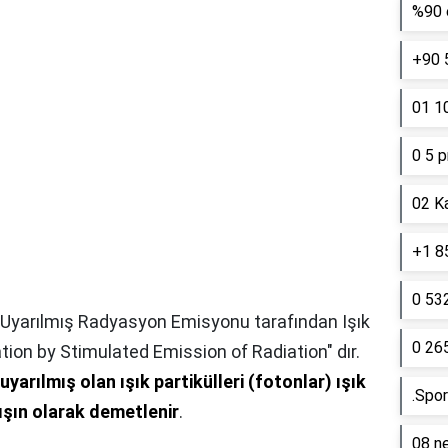
%90 e
+90 
01 10
0 5 p
02 K
+1 85
0 53
ı Uyarılmış Radyasyon Emisyonu tarafından Işık
0 26
tion by Stimulated Emission of Radiation" dır.
uyarılmış olan ışık partikülleri (fotonlar) ışık
.Spor
 ışın olarak demetlenir
.
08 ne