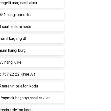
ngelli araç nasıl alınır
551 hangi operatör
 saat anlamı nedir
romil kaç mg dl
asım hangi burç
5 hangi ülke
2 757 22 22 Kime Ait
5 nerenin telefon kodu
 Yapmak başarıyı nasıl etkiler
renin telefon kodu