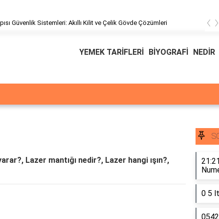
‹
pısı Güvenlik Sistemleri: Akıllı Kilit ve Çelik Gövde Çözümleri
YEMEK TARİFLERİ
BİYOGRAFİ
NEDİR
S
yarar?, Lazer mantığı nedir?, Lazer hangi ışın?,
21:21
Numer
0 5 l
0542