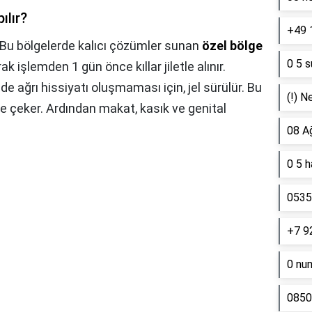
ılır?
+49 
Bu bölgelerde kalıcı çözümler sunan
özel bölge
0 5 s
k işlemden 1 gün önce kıllar jiletle alınır.
e ağrı hissiyatı oluşmaması için, jel sürülür. Bu
(!) N
e çeker. Ardından makat, kasık ve genital
08 A
0 5 
0535 
+7 9
0 nu
0850