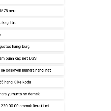
1575 nere
u kaç litre
e
ğustos hangi burç
ham puan kaç net DGS
ile başlayan numara hangi hat
25 hangi ülke kodu
mara yumurta ne demek
 220 00 00 aramak ücretli mi