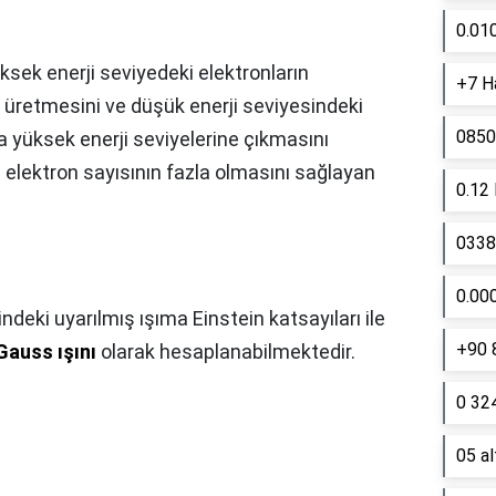
0.01
üksek enerji seviyedeki elektronların
+7 Ha
k üretmesini ve düşük enerji seviyesindeki
0850
a yüksek enerji seviyelerine çıkmasını
i elektron sayısının fazla olmasını sağlayan
0.12
0338 
0.00
ndeki uyarılmış ışıma Einstein katsayıları ile
+90 
Gauss ışını
olarak hesaplanabilmektedir.
0 324
05 a