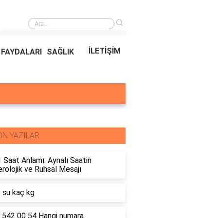
›
Ödeal Müşteri Hizmetleri
İLETİŞİM
FAYDALARI
SAĞLIK
ON YAZILAR
 Saat Anlamı: Aynalı Saatin
olojik ve Ruhsal Mesajı
t su kaç kg
 542 00 54 Hangi numara