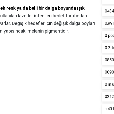
tek renk ya da belli bir dalga boyunda ışık
0434 
ullanılan lazerler istenilen hedef tarafından
yarlar. Değişik hedefler için değişik dalga boyları
0.99 
lın yapısındaki melanin pigmentidir.
0 poz
0 2 t
0850
0090
0 ın 
0212
+40 