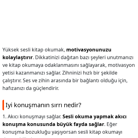
Yüksek sesli kitap okumak,
motivasyonunuzu
kolaylaştırır
. Dikkatinizi dağıtan bazı şeyleri unutmanızı
ve kitap okumaya odaklanmasını sağlayarak, motivasyon
yetisi kazanmanızı sağlar. Zihninizi hızlı bir şekilde
çalıştırır. Ses ve zihin arasında bir bağlantı olduğu için,
hafızanızı da güçlendirir.
Iyi konuşmanın sırrı nedir?
1. Akıcı konuşmayı sağlar.
Sesli okuma yapmak akıcı
konuşma konusunda büyük fayda sağlar
. Eğer
konuşma bozukluğu yaşıyorsan sesli kitap okumayı