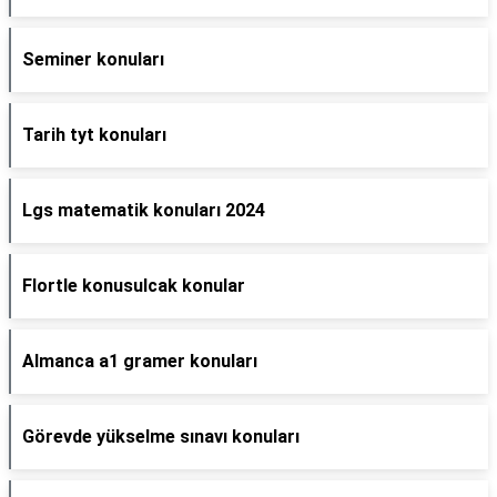
Seminer konuları
Tarih tyt konuları
Lgs matematik konuları 2024
Flortle konusulcak konular
Almanca a1 gramer konuları
Görevde yükselme sınavı konuları