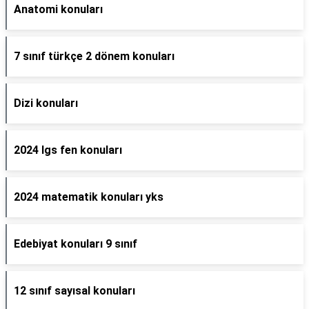
Anatomi konuları
7 sınıf türkçe 2 dönem konuları
Dizi konuları
2024 lgs fen konuları
2024 matematik konuları yks
Edebiyat konuları 9 sınıf
12 sınıf sayısal konuları