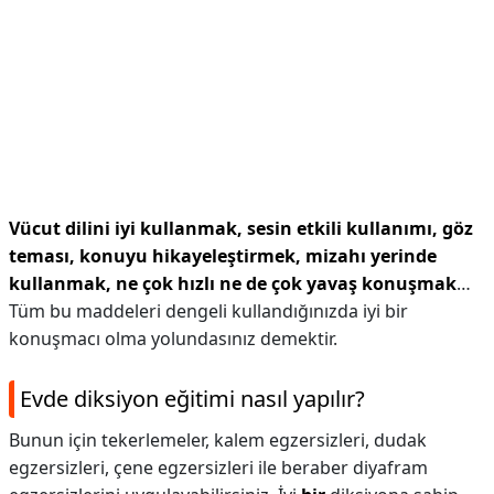
Vücut dilini iyi kullanmak, sesin etkili kullanımı, göz
teması, konuyu hikayeleştirmek, mizahı yerinde
kullanmak, ne çok hızlı ne de çok yavaş konuşmak
…
Tüm bu maddeleri dengeli kullandığınızda iyi bir
konuşmacı olma yolundasınız demektir.
Evde diksiyon eğitimi nasıl yapılır?
Bunun için tekerlemeler, kalem egzersizleri, dudak
egzersizleri, çene egzersizleri ile beraber diyafram