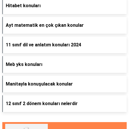
Hitabet konuları
Ayt matematik en çok çıkan konular
11 sınıf dil ve anlatım konuları 2024
Meb yks konuları
Manitayla konuşulacak konular
12 sınıf 2 dönem konuları nelerdir