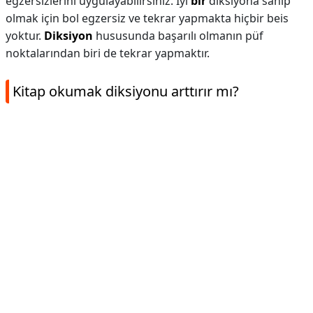
egzersizlerini uygulayabilirsiniz. İyi
bir
diksiyona sahip
olmak için bol egzersiz ve tekrar yapmakta hiçbir beis
yoktur.
Diksiyon
hususunda başarılı olmanın püf
noktalarından biri de tekrar yapmaktır.
Kitap okumak diksiyonu arttırır mı?