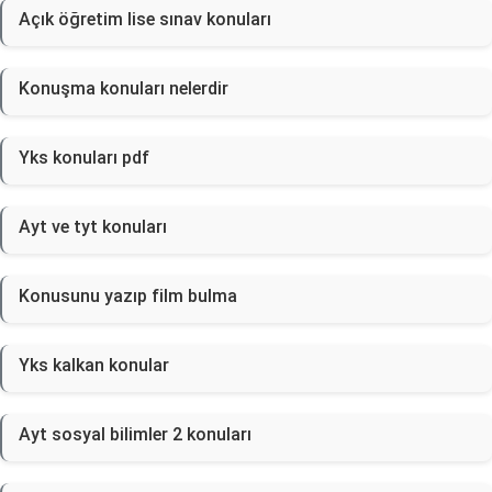
Açık öğretim lise sınav konuları
Konuşma konuları nelerdir
Yks konuları pdf
Ayt ve tyt konuları
Konusunu yazıp film bulma
Yks kalkan konular
Ayt sosyal bilimler 2 konuları