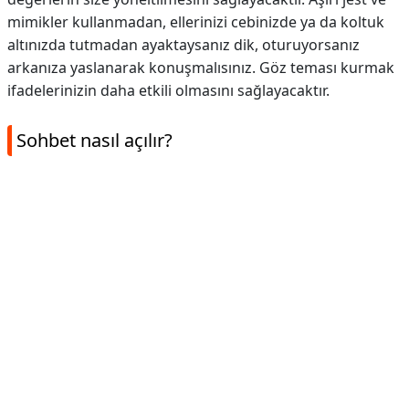
mimikler kullanmadan, ellerinizi cebinizde ya da koltuk
altınızda tutmadan ayaktaysanız dik, oturuyorsanız
arkanıza yaslanarak konuşmalısınız. Göz teması kurmak
ifadelerinizin daha etkili olmasını sağlayacaktır.
Sohbet nasıl açılır?