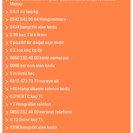
Mesajı
0 5 lt su kaç kg
0542 542 00 54 Hangi numara
0434 hangi ilin alan kodu
0.99 kaç Türk lirası
0 pozitif bir doğal sayı mıdır
0 2 ton kaç kg dir
0850 252 40 00 kimin numarası
0090 nerenin alan kodu
0 ın üssü kaç
0212 473 73 73 nereye ait
+40 Hangi ülkenin telefon kodu
0.010 BTC kaç TL
+7 Hangi ülke telefon
0850 252 40 00 nerenin telefonu
0.12 Dolar kaç TL
0338 hangi ilin alan kodu