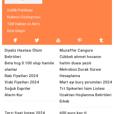
Gizlilik Politikası
Kullanıcı Sözleşmesi
Telif Hakları ve Alıntı
Bize Ulaşın
Diyaliz Hastası Ölüm
Muzaffer Cangure
Belirtileri
Cübbeli ahmet hocanın
Beta hcg 0.100 olup hamile
hatim duası yazılı
olanlar
Metrobüs Durak Süresi
Rakı Fiyatları 2024
Hesaplama
Viski Fiyatları 2024
Mart ayı burç yorumları 2024
Soğuk Espriler
Trt Spikerleri İsim Listesi
Alarm Kur
Uzaktan Hoşlanma Belirtileri
Erkek
Terzi fiyat listesi 2024
600 euro kaç tl