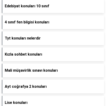
Edebiyat konuları 10 sınıf
4 sınıf fen bilgisi konuları
Tyt konuları nelerdir
Kızla sohbet konuları
Mali müşavirlik sınavı konuları
Ayt coğrafya 2 konuları
Lise konuları