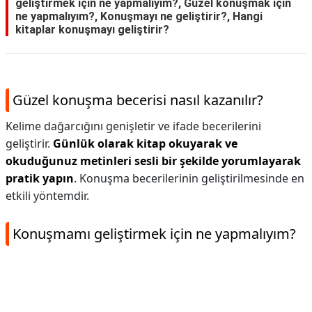
geliştirmek için ne yapmalıyım?, Güzel konuşmak için
ne yapmalıyım?, Konuşmayı ne geliştirir?, Hangi
kitaplar konuşmayı geliştirir?
Güzel konuşma becerisi nasıl kazanılır?
Kelime dağarcığını genişletir ve ifade becerilerini
geliştirir.
Günlük olarak kitap okuyarak ve
okuduğunuz metinleri sesli bir şekilde yorumlayarak
pratik yapın
. Konuşma becerilerinin geliştirilmesinde en
etkili yöntemdir.
Konuşmamı geliştirmek için ne yapmalıyım?