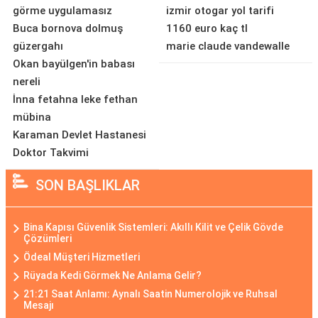
görme uygulamasız
izmir otogar yol tarifi
Buca bornova dolmuş
1160 euro kaç tl
güzergahı
marie claude vandewalle
Okan bayülgen'in babası
nereli
İnna fetahna leke fethan
mübina
Karaman Devlet Hastanesi
Doktor Takvimi
SON BAŞLIKLAR
Bina Kapısı Güvenlik Sistemleri: Akıllı Kilit ve Çelik Gövde
Çözümleri
Ödeal Müşteri Hizmetleri
Rüyada Kedi Görmek Ne Anlama Gelir?
21:21 Saat Anlamı: Aynalı Saatin Numerolojik ve Ruhsal
Mesajı