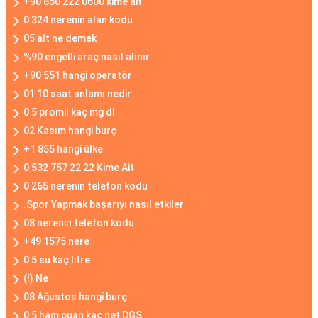
+90 850 222 0600 kime ait
0 324 nerenin alan kodu
05 alt ne demek
%90 engelli araç nasıl alınır
+90 551 hangi operatör
01 10 saat anlamı nedir
0 5 promil kaç mg dl
02 Kasım hangi burç
+1 855 hangi ülke
0 532 757 22 22 Kime Ait
0 265 nerenin telefon kodu
.Spor Yapmak başarıyı nasıl etkiler
08 nerenin telefon kodu
+49 1575 nere
0 5 su kaç litre
(!) Ne
08 Ağustos hangi burç
0 5 ham puan kaç net DGS