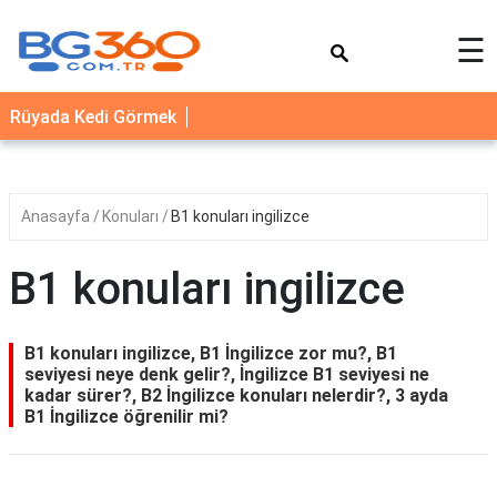
×
☰
YEMEK
Rüyada Kedi Görmek
TARİFLERİ
BİYOGRAFİ
NEDİR
Anasayfa
Konuları
B1 konuları ingilizce
FAYDALARI
B1 konuları ingilizce
SAĞLIK
İLETİŞİM
B1 konuları ingilizce, B1 İngilizce zor mu?, B1
seviyesi neye denk gelir?, İngilizce B1 seviyesi ne
kadar sürer?, B2 İngilizce konuları nelerdir?, 3 ayda
B1 İngilizce öğrenilir mi?