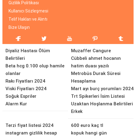
Gizlilik Politikası
Kullanıcı Sözleşmesi
Telif Hakları ve Alıntı
Bize Ulaşın
Diyaliz Hastası Ölüm
Muzaffer Cangure
Belirtileri
Cübbeli ahmet hocanın
Beta hcg 0.100 olup hamile
hatim duası yazılı
olanlar
Metrobüs Durak Süresi
Rakı Fiyatları 2024
Hesaplama
Viski Fiyatları 2024
Mart ayı burç yorumları 2024
Soğuk Espriler
Trt Spikerleri İsim Listesi
Alarm Kur
Uzaktan Hoşlanma Belirtileri
Erkek
Terzi fiyat listesi 2024
600 euro kaç tl
instagram gizlilik hesap
kopuk hangi gün