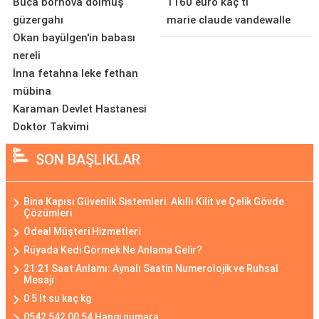
Buca bornova dolmuş
1160 euro kaç tl
güzergahı
marie claude vandewalle
Okan bayülgen'in babası
nereli
İnna fetahna leke fethan
mübina
Karaman Devlet Hastanesi
Doktor Takvimi
SON BAŞLIKLAR
Bina Kapısı Güvenlik Sistemleri: Akıllı Kilit ve Çelik Gövde
Çözümleri
Ödeal Müşteri Hizmetleri
Rüyada Kedi Görmek Ne Anlama Gelir?
21:21 Saat Anlamı: Aynalı Saatin Numerolojik ve Ruhsal
Mesajı
0 5 lt su kaç kg
0542 542 00 54 Hangi numara