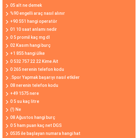
05 alt ne demek
%90 engelli araç nasıl alınır
+90 551 hangi operatör
01 10 saat anlamı nedir
0 5 promil kaç mg dl
02 Kasım hangi burç
+1 855 hangi ülke
0 532 757 22 22 Kime Ait
0 265 nerenin telefon kodu
.Spor Yapmak başarıyı nasıl etkiler
08 nerenin telefon kodu
+49 1575 nere
0 5 su kaç litre
(!) Ne
08 Ağustos hangi burç
0 5 ham puan kaç net DGS
0535 ile başlayan numara hangi hat