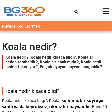
×
☰
YEMEK
Rüyada Kedi Görmek
TARİFLERİ
BİYOGRAFİ
Koala nedir?
NEDİR
FAYDALARI
Koala nedir?, Koala nedir kısaca bilgi?, Koalalar
neden tembeldir?, Koala bir canlı mıdır?, Koala nesli
SAĞLIK
neden tükeniyor?, En çok uyuyan hayvan hangisidir?
İLETİŞİM
Koala nedir kısaca bilgi?
Koala nedir kısaca bilgi?,
Koala,
körelmiş bir kuyruğa
sahip ya da kuyruksuz, tıknaz bir hayvandır
. Boyu 60