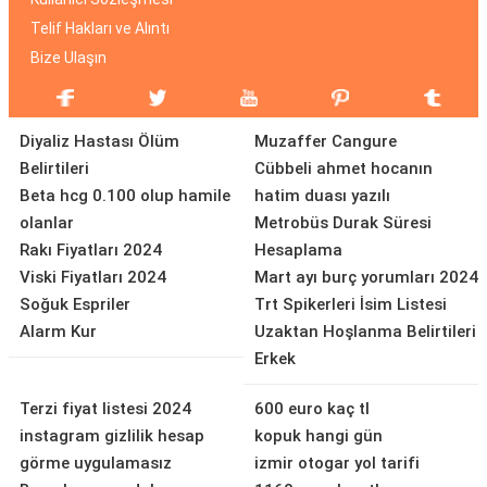
Telif Hakları ve Alıntı
Bize Ulaşın
Diyaliz Hastası Ölüm
Muzaffer Cangure
Belirtileri
Cübbeli ahmet hocanın
Beta hcg 0.100 olup hamile
hatim duası yazılı
olanlar
Metrobüs Durak Süresi
Rakı Fiyatları 2024
Hesaplama
Viski Fiyatları 2024
Mart ayı burç yorumları 2024
Soğuk Espriler
Trt Spikerleri İsim Listesi
Alarm Kur
Uzaktan Hoşlanma Belirtileri
Erkek
Terzi fiyat listesi 2024
600 euro kaç tl
instagram gizlilik hesap
kopuk hangi gün
görme uygulamasız
izmir otogar yol tarifi