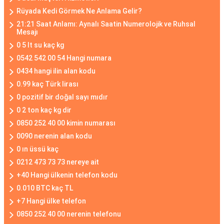
Rüyada Kedi Görmek Ne Anlama Gelir?
21:21 Saat Anlamı: Aynalı Saatin Numerolojik ve Ruhsal
Mesajı
0 5 lt su kaç kg
0542 542 00 54 Hangi numara
0434 hangi ilin alan kodu
0.99 kaç Türk lirası
0 pozitif bir doğal sayı mıdır
0 2 ton kaç kg dir
0850 252 40 00 kimin numarası
0090 nerenin alan kodu
0 ın üssü kaç
0212 473 73 73 nereye ait
+40 Hangi ülkenin telefon kodu
0.010 BTC kaç TL
+7 Hangi ülke telefon
0850 252 40 00 nerenin telefonu