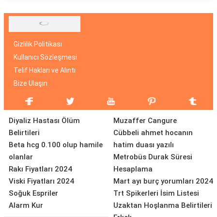
Gizlilik Politikası
Kullanıcı Sözleşmesi
Telif Hakları ve Alıntı
Bize Ulaşın
Diyaliz Hastası Ölüm
Muzaffer Cangure
Belirtileri
Cübbeli ahmet hocanın
Beta hcg 0.100 olup hamile
hatim duası yazılı
olanlar
Metrobüs Durak Süresi
Rakı Fiyatları 2024
Hesaplama
Viski Fiyatları 2024
Mart ayı burç yorumları 2024
Soğuk Espriler
Trt Spikerleri İsim Listesi
Alarm Kur
Uzaktan Hoşlanma Belirtileri