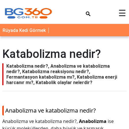
×
☰
YEMEK
Rüyada Kedi Görmek
TARİFLERİ
BİYOGRAFİ
Katabolizma nedir?
NEDİR
FAYDALARI
Katabolizma nedir?, Anabolizma ve katabolizma
nedir?, Katabolizma reaksiyonu nedir?,
SAĞLIK
Fermantasyon katabolizma mı?, Katabolizma enerji
harcanır mı?, Katabolik olaylar nelerdir?
İLETİŞİM
Anabolizma ve katabolizma nedir?
Anabolizma ve katabolizma nedir?,
Anabolizma
ise
küçük moleküllerden, daha büyük ve karmaşık