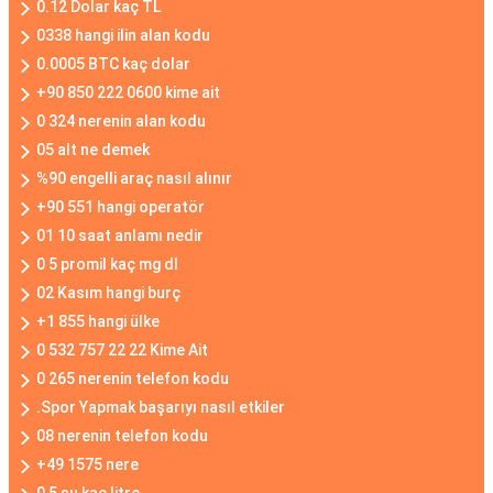
0.12 Dolar kaç TL
0338 hangi ilin alan kodu
0.0005 BTC kaç dolar
+90 850 222 0600 kime ait
0 324 nerenin alan kodu
05 alt ne demek
%90 engelli araç nasıl alınır
+90 551 hangi operatör
01 10 saat anlamı nedir
0 5 promil kaç mg dl
02 Kasım hangi burç
+1 855 hangi ülke
0 532 757 22 22 Kime Ait
0 265 nerenin telefon kodu
.Spor Yapmak başarıyı nasıl etkiler
08 nerenin telefon kodu
+49 1575 nere