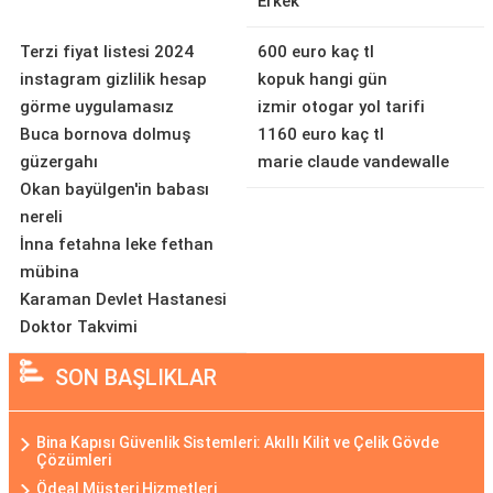
Erkek
Terzi fiyat listesi 2024
600 euro kaç tl
instagram gizlilik hesap
kopuk hangi gün
görme uygulamasız
izmir otogar yol tarifi
Buca bornova dolmuş
1160 euro kaç tl
güzergahı
marie claude vandewalle
Okan bayülgen'in babası
nereli
İnna fetahna leke fethan
mübina
Karaman Devlet Hastanesi
Doktor Takvimi
SON BAŞLIKLAR
Bina Kapısı Güvenlik Sistemleri: Akıllı Kilit ve Çelik Gövde
Çözümleri
Ödeal Müşteri Hizmetleri