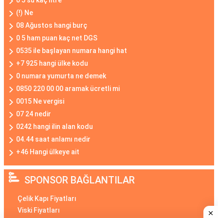
0 5 su kaç litre
(!) Ne
08 Ağustos hangi burç
0 5 ham puan kaç net DGS
0535 ile başlayan numara hangi hat
+7 925 hangi ülke kodu
0 numara yumurta ne demek
0850 220 00 00 aramak ücretli mi
0015 Ne vergisi
07 24 nedir
0242 hangi ilin alan kodu
04.44 saat anlamı nedir
+46 Hangi ülkeye ait
SPONSOR BAĞLANTILAR
Çelik Kapı Fiyatları
Viski Fiyatları